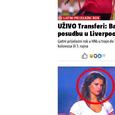
LJETNI PRIJELAZNI ROK
UŽIVO Transferi: Ba
posudbu u Liverpoo
Ljetni prijelazni rok u HNL-u traje do 
kolovoza ili 1. rujna
77