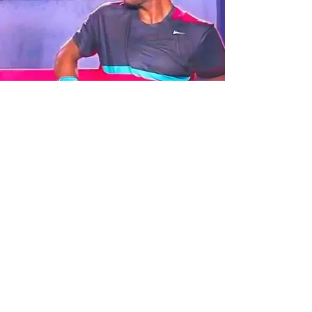
tao očima u Brazilu. Gdje je
na poslije i kako izgleda?
u studenom 2024. u Davis Cupu. Jedan od
ere sportske legende dogodio se 2014. na turniru u
ačila ljepotica iza klupe
99