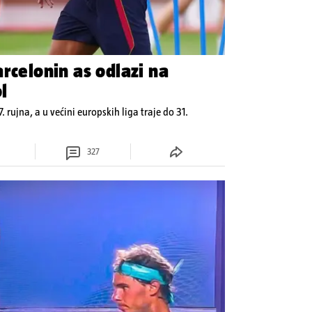
rcelonin as odlazi na
l
7. rujna, a u većini europskih liga traje do 31.
327