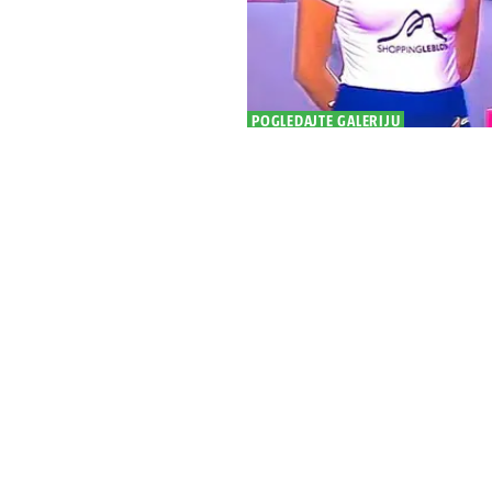
POGLEDAJTE GALERIJU
FOTO Nadal ju je gu
ova hostesa 12 godi
Rafael Nadal oprostio se od tenisa 
najviralnijih trenutaka bogate karij
Rio de Janeiru gdje mu je pažnju odvl
31