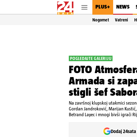
PLUS+
NEWS
Nogomet
Vatreni
H
POGLEDAJTE GALERIJU
FOTO Atmosfera
Armada si zapa
stigli šef Sabor
Na završnoj klupskoj utakmici sezone
Gordan Jandroković, Marijan Kustić, 
Betrand Layec i mnogi bivši igrači Ri
Dodaj 24sata