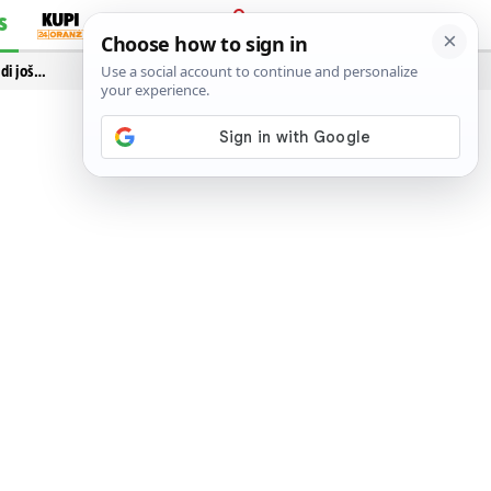
S
PRIJAVA
idi još…