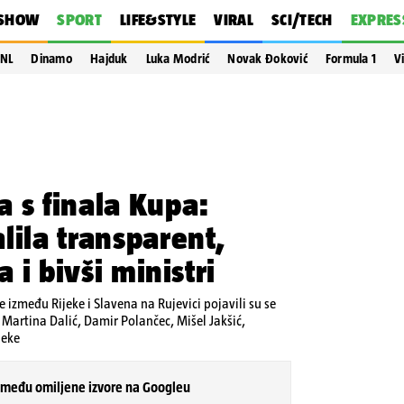
SHOW
SPORT
LIFE&STYLE
VIRAL
SCI/TECH
EXPRES
NL
Dinamo
Hajduk
Luka Modrić
Novak Đoković
Formula 1
V
 s finala Kupa:
lila transparent,
a i bivši ministri
 između Rijeke i Slavena na Rujevici pojavili su se
Martina Dalić, Damir Polančec, Mišel Jakšić,
jeke
 među omiljene izvore na Googleu