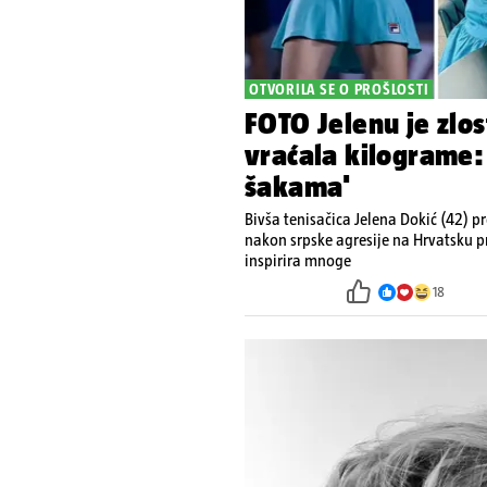
OTVORILA SE O PROŠLOSTI
FOTO Jelenu je zlos
vraćala kilograme:
šakama'
Bivša tenisačica Jelena Dokić (42) pro
nakon srpske agresije na Hrvatsku p
inspirira mnoge
18