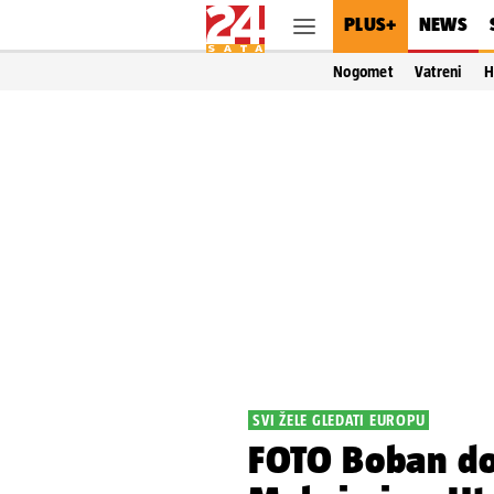
PLUS+
NEWS
Nogomet
Vatreni
H
SVI ŽELE GLEDATI EUROPU
FOTO Boban do