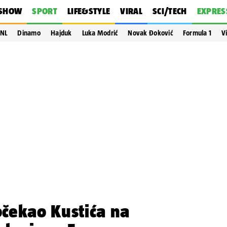
SHOW
SPORT
LIFE&STYLE
VIRAL
SCI/TECH
EXPRES
NL
Dinamo
Hajduk
Luka Modrić
Novak Đoković
Formula 1
V
čekao Kustića na