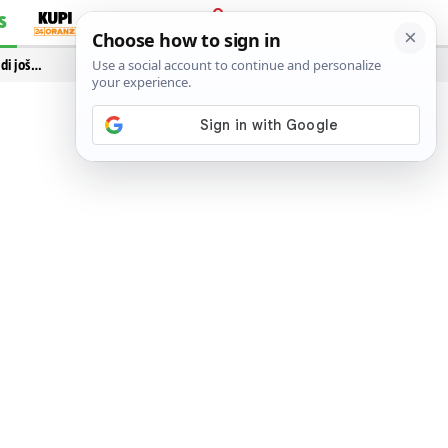
S
PRIJAVA
idi još…