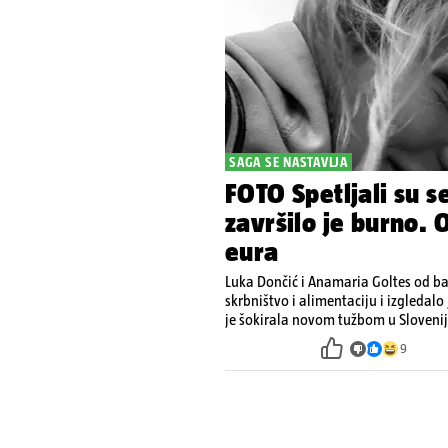
SAGA SE NASTAVLJA
FOTO Spetljali su se
završilo je burno. 
eura
Luka Dončić i Anamaria Goltes od ba
skrbništvo i alimentaciju i izgledalo
je šokirala novom tužbom u Slovenij
9