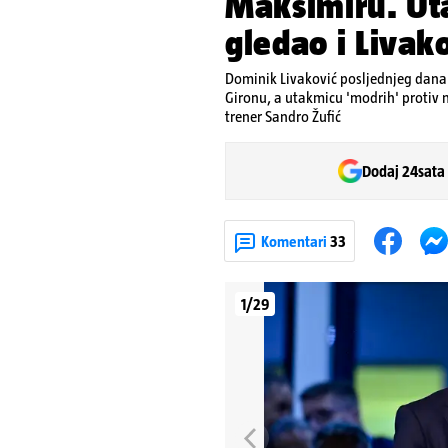
Maksimiru. Ut
gledao i Livak
Dominik Livaković posljednjeg dana 
Gironu, a utakmicu 'modrih' protiv 
trener Sandro Žufić
Dodaj 24sata
Komentari
33
1/29