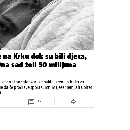
 na Krku dok su bili djeca,
Ona sad želi 50 milijuna
jke do skandala: zaruke pukle, krenula bitka za
 je da će proći sve sporazumnim rješenjem, ali Goltes
i
36