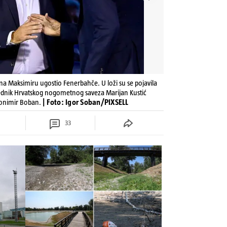
a Maksimiru ugostio Fenerbahče. U loži su se pojavila
ednik Hrvatskog nogometnog saveza Marijan Kustić
vonimir Boban.
| Foto: Igor Soban/PIXSELL
33