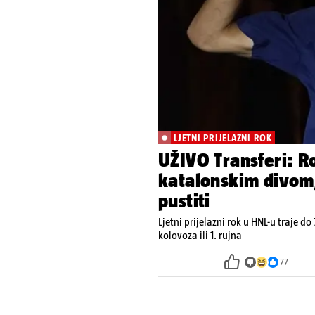
LJETNI PRIJELAZNI ROK
UŽIVO Transferi: Ro
katalonskim divom
pustiti
Ljetni prijelazni rok u HNL-u traje do 
kolovoza ili 1. rujna
77