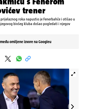
akmicu s Fenerom
ovićev trener
prijelaznog roka napustio je Fenerbahče i otišao u
njegovog bivšeg kluba došao pogledati i njegov
 među omiljene izvore na Googleu