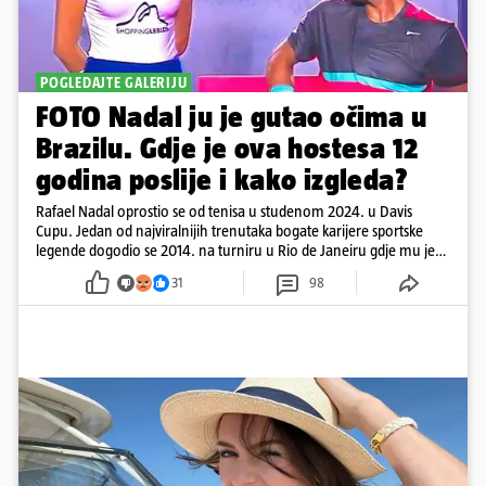
POGLEDAJTE GALERIJU
FOTO Nadal ju je gutao očima u
Brazilu. Gdje je ova hostesa 12
godina poslije i kako izgleda?
Rafael Nadal oprostio se od tenisa u studenom 2024. u Davis
Cupu. Jedan od najviralnijih trenutaka bogate karijere sportske
legende dogodio se 2014. na turniru u Rio de Janeiru gdje mu je
pažnju odvlačila ljepotica iza klupe
31
98