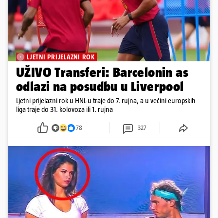
LJETNI PRIJELAZNI ROK
UŽIVO Transferi: Barcelonin as
odlazi na posudbu u Liverpool
Ljetni prijelazni rok u HNL-u traje do 7. rujna, a u većini europskih
liga traje do 31. kolovoza ili 1. rujna
78
327