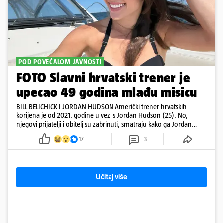
POD POVEĆALOM JAVNOSTI
FOTO Slavni hrvatski trener je
upecao 49 godina mlađu misicu
BILL BELICHICK I JORDAN HUDSON Američki trener hrvatskih
korijena je od 2021. godine u vezi s Jordan Hudson (25). No,
njegovi prijatelji i obitelj su zabrinuti, smatraju kako ga Jordan
kontrolira
17
3
Učitaj više