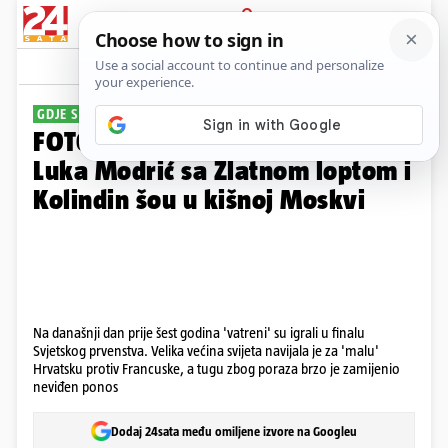
PRIJAVA
Galerija
Komentari
9
GDJE SI BIO 15.7.2018.?
FOTO Dan ponosa i slave! Tužni
Luka Modrić sa Zlatnom loptom i
Kolindin šou u kišnoj Moskvi
Na današnji dan prije šest godina 'vatreni' su igrali u finalu
Svjetskog prvenstva. Velika većina svijeta navijala je za 'malu'
Hrvatsku protiv Francuske, a tugu zbog poraza brzo je zamijenio
neviđen ponos
Dodaj 24sata među omiljene izvore na Googleu