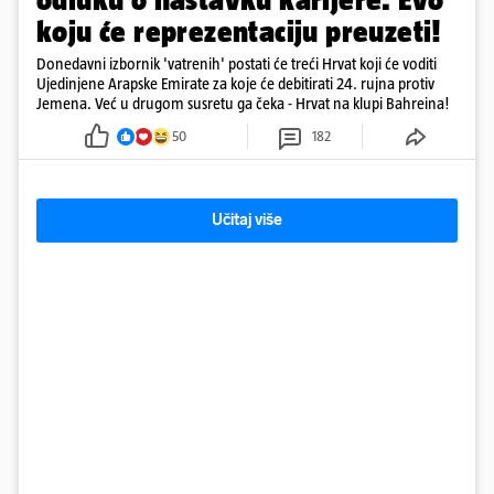
koju će reprezentaciju preuzeti!
Donedavni izbornik 'vatrenih' postati će treći Hrvat koji će voditi
Ujedinjene Arapske Emirate za koje će debitirati 24. rujna protiv
Jemena. Već u drugom susretu ga čeka - Hrvat na klupi Bahreina!
50
182
Učitaj više