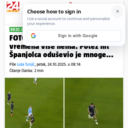
PRIJAVA
Sport
Komentari
10
BRZO JE RAZMIŠLJAO
FOTO Dinamovac se izležavao, a
vremena više nema. Potez hit
Španjolca oduševio je mnoge...
Piše
Luka Tunjić
,
petak, 24.10.2025. u 08:14
Čitanje članka: 2 min