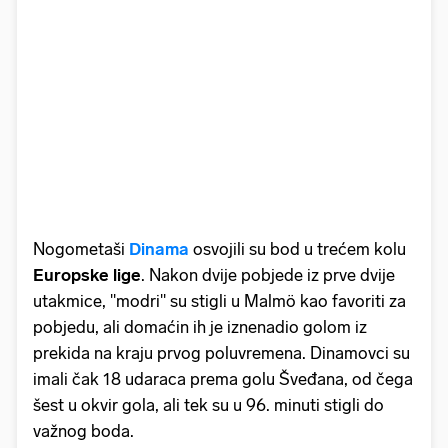
Nogometaši
Dinama
osvojili su bod u trećem kolu
Europske lige
. Nakon dvije pobjede iz prve dvije
utakmice, ''modri'' su stigli u Malmö kao favoriti za
pobjedu, ali domaćin ih je iznenadio golom iz
prekida na kraju prvog poluvremena. Dinamovci su
imali čak 18 udaraca prema golu Šveđana, od čega
šest u okvir gola, ali tek su u 96. minuti stigli do
važnog boda.