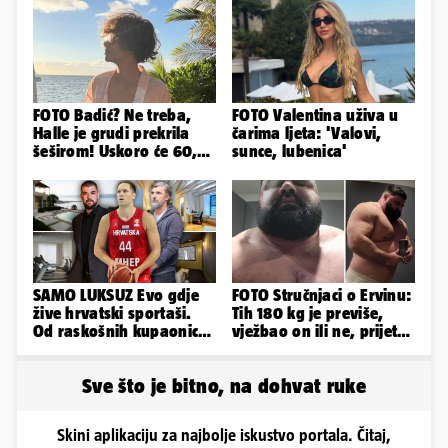
FOTO Badić? Ne treba,
FOTO Valentina uživa u
Halle je grudi prekrila
čarima ljeta: 'Valovi,
šeširom! Uskoro će 60,
sunce, lubenica'
ljetuje u golim izdanjima
SAMO LUKSUZ Evo gdje
FOTO Stručnjaci o Ervinu:
žive hrvatski sportaši.
Tih 180 kg je previše,
Od raskošnih kupaonica
vježbao on ili ne, prijete
pa do privatnog kina
mu mnoge komplikacije
Sve što je bitno, na dohvat ruke
Skini aplikaciju za najbolje iskustvo portala. Čitaj,