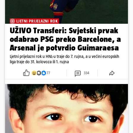
LJETNI PRIJELAZNI ROK
UŽIVO Transferi: Svjetski prvak
odabrao PSG preko Barcelone, a
Arsenal je potvrdio Guimaraesa
Ljetni prijelazni rok u HNL-u traje do 7. rujna, a u većini europskih
liga traje do 31. kolovoza ili 1. rujna
77
334