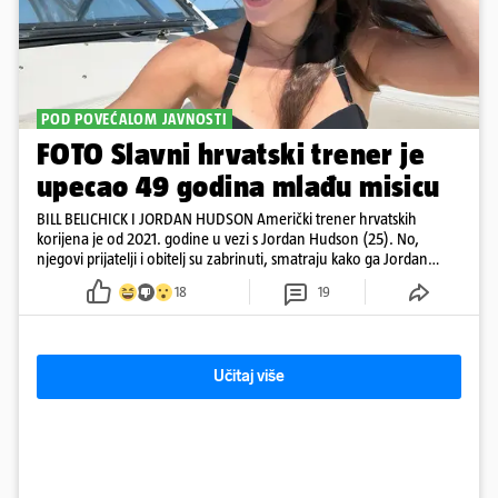
POD POVEĆALOM JAVNOSTI
FOTO Slavni hrvatski trener je
upecao 49 godina mlađu misicu
BILL BELICHICK I JORDAN HUDSON Američki trener hrvatskih
korijena je od 2021. godine u vezi s Jordan Hudson (25). No,
njegovi prijatelji i obitelj su zabrinuti, smatraju kako ga Jordan
kontrolira
18
19
Učitaj više