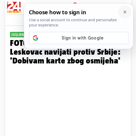
PRIJAVA
Galerija
Komentari
6
JULIANA NURA
FOTO Fatalna Albanka stiže u
Leskovac navijati protiv Srbije:
'Dobivam karte zbog osmijeha'