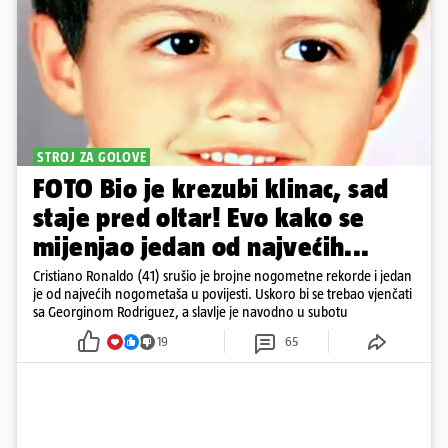
STROJ ZA GOLOVE
FOTO Bio je krezubi klinac, sad
staje pred oltar! Evo kako se
mijenjao jedan od najvećih...
Cristiano Ronaldo (41) srušio je brojne nogometne rekorde i jedan
je od najvećih nogometaša u povijesti. Uskoro bi se trebao vjenčati
sa Georginom Rodriguez, a slavlje je navodno u subotu
19
65