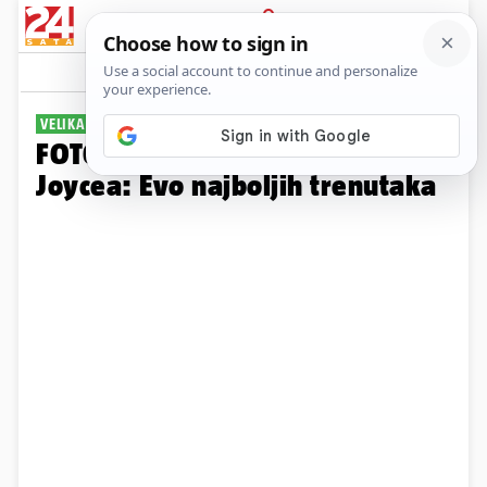
PRIJAVA
Galerija
Komentari
13
VELIKA POBJEDA
FOTO Kako je Hrgović razbio
Joycea: Evo najboljih trenutaka