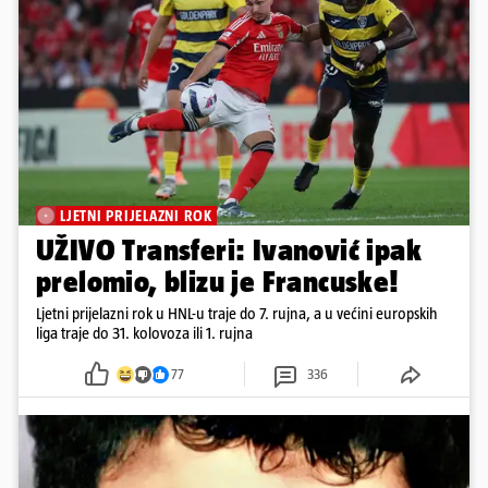
LJETNI PRIJELAZNI ROK
UŽIVO Transferi: Ivanović ipak
prelomio, blizu je Francuske!
Ljetni prijelazni rok u HNL-u traje do 7. rujna, a u većini europskih
liga traje do 31. kolovoza ili 1. rujna
77
336