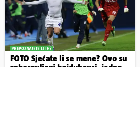
PREPOZNAJETE LI IH?
FOTO Sjećate li se mene? Ovo su
zaboravljeni hajdukovci, jedan
je napuhao 3,3 promila...
Prisjetili smo se igrača koji su posljednjih desetak godina godina
igrali na Poljudu. Neki su ostavili trag, a neki u potpunosti podbacili
15
50
Učitaj više