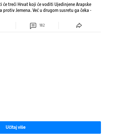
 će treći Hrvat koji će voditi Ujedinjene Arapske
jna protiv Jemena. Već u drugom susretu ga čeka -
182
Učitaj više