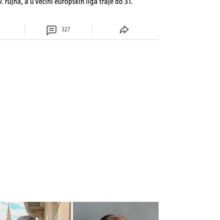
7. rujna, a u većini europskih liga traje do 31.
327