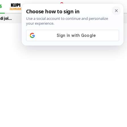
S
PRIJAVA
idi još…