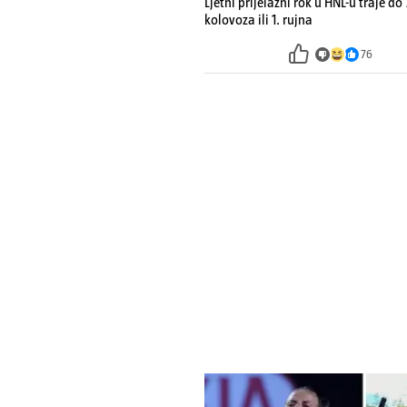
Ljetni prijelazni rok u HNL-u traje do 
kolovoza ili 1. rujna
76