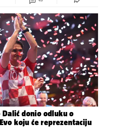
49
Dalić donio odluku o
Evo koju će reprezentaciju