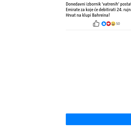
Donedavni izbornik 'vatrenih' postati
Emirate za koje će debitirati 24. ru
Hrvat na klupi Bahreina!
50