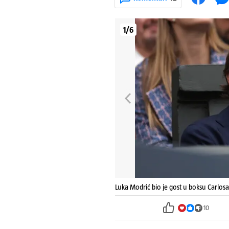
1/6
Luka Modrić bio je gost u boksu Carlosa
10