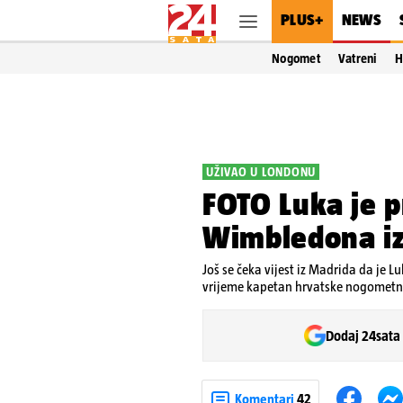
PLUS+
NEWS
Nogomet
Vatreni
H
UŽIVAO U LONDONU
FOTO Luka je p
Wimbledona iz
Još se čeka vijest iz Madrida da je 
vrijeme kapetan hrvatske nogometn
Dodaj 24sata
Komentari
42