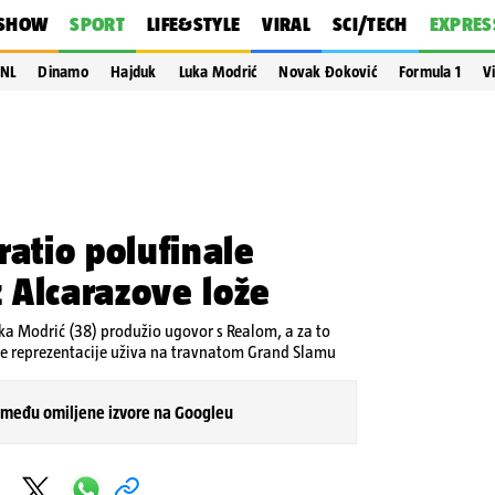
SHOW
SPORT
LIFE&STYLE
VIRAL
SCI/TECH
EXPRES
NL
Dinamo
Hajduk
Luka Modrić
Novak Đoković
Formula 1
V
ratio polufinale
 Alcarazove lože
Luka Modrić (38) produžio ugovor s Realom, a za to
e reprezentacije uživa na travnatom Grand Slamu
 među omiljene izvore na Googleu