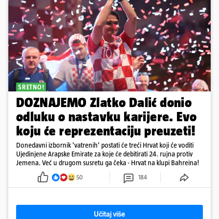
SRETNO!
DOZNAJEMO Zlatko Dalić donio
odluku o nastavku karijere. Evo
koju će reprezentaciju preuzeti!
Donedavni izbornik 'vatrenih' postati će treći Hrvat koji će voditi
Ujedinjene Arapske Emirate za koje će debitirati 24. rujna protiv
Jemena. Već u drugom susretu ga čeka - Hrvat na klupi Bahreina!
50
184
Učitaj više