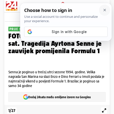
PRIJAVA
Galerija
Komentari
27
PRIJE 32 GODINE
FOTO Odjurio je u smrt s 310 na
sat. Tragedija Ayrtona Senne je
zauvijek promijenila Formulu 1
Senna je poginuo u trećoj utrci sezone 1994. godine. Velika
nagrada San Marina na stazi Enzo e Dino Ferrari u Imoli postala je
najmračniji vikend u povijesti Formule 1. Brazilac je poginuo sa
samo 34 godine
Dodaj 24sata među omiljene izvore na Googleu
1/27