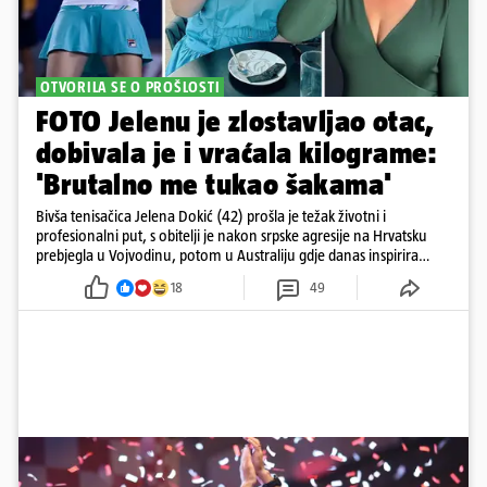
OTVORILA SE O PROŠLOSTI
FOTO Jelenu je zlostavljao otac,
dobivala je i vraćala kilograme:
'Brutalno me tukao šakama'
Bivša tenisačica Jelena Dokić (42) prošla je težak životni i
profesionalni put, s obitelji je nakon srpske agresije na Hrvatsku
prebjegla u Vojvodinu, potom u Australiju gdje danas inspirira
mnoge
18
49