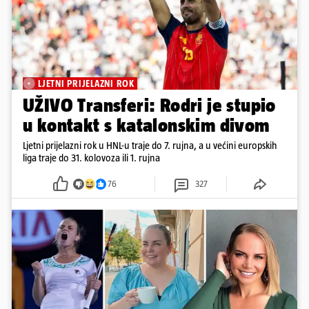
LJETNI PRIJELAZNI ROK
UŽIVO Transferi: Rodri je stupio
u kontakt s katalonskim divom
Ljetni prijelazni rok u HNL-u traje do 7. rujna, a u većini europskih
liga traje do 31. kolovoza ili 1. rujna
76
327