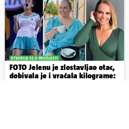
OTVORILA SE O PROŠLOSTI
FOTO Jelenu je zlostavljao otac,
dobivala je i vraćala kilograme:
'Brutalno me tukao šakama'
Bivša tenisačica Jelena Dokić (42) prošla je težak životni i
profesionalni put, s obitelji je nakon srpske agresije na Hrvatsku
prebjegla u Vojvodinu, potom u Australiju gdje danas inspirira
mnoge
18
53