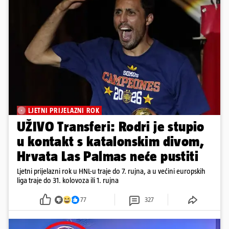
LJETNI PRIJELAZNI ROK
UŽIVO Transferi: Rodri je stupio
u kontakt s katalonskim divom,
Hrvata Las Palmas neće pustiti
Ljetni prijelazni rok u HNL-u traje do 7. rujna, a u većini europskih
liga traje do 31. kolovoza ili 1. rujna
77
327