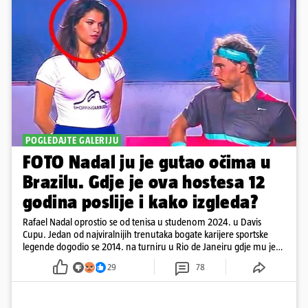
POGLEDAJTE GALERIJU
FOTO Nadal ju je gutao očima u
Brazilu. Gdje je ova hostesa 12
godina poslije i kako izgleda?
Rafael Nadal oprostio se od tenisa u studenom 2024. u Davis
Cupu. Jedan od najviralnijih trenutaka bogate karijere sportske
legende dogodio se 2014. na turniru u Rio de Janeiru gdje mu je
pažnju odvlačila ljepotica iza klupe
29
78