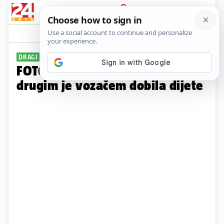
PRIJAVA
Galerija
Komentari
25
DRAGI DANAS SLAVI
FOTO Ona ljubi F1 prvaka, a s
drugim je vozačem dobila dijete