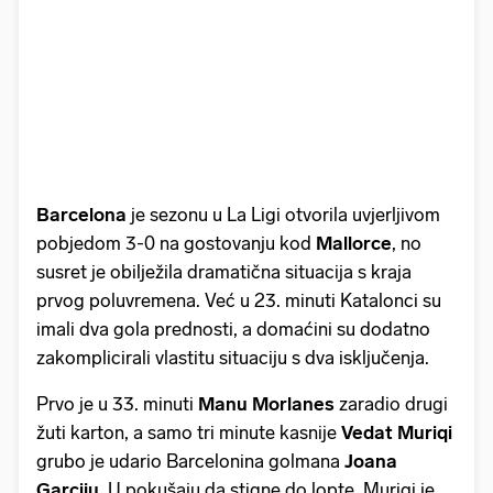
Barcelona
je sezonu u La Ligi otvorila uvjerljivom
pobjedom 3-0 na gostovanju kod
Mallorce
, no
susret je obilježila dramatična situacija s kraja
prvog poluvremena. Već u 23. minuti Katalonci su
imali dva gola prednosti, a domaćini su dodatno
zakomplicirali vlastitu situaciju s dva isključenja.
Prvo je u 33. minuti
Manu
Morlanes
zaradio drugi
žuti karton, a samo tri minute kasnije
Vedat Muriqi
grubo je udario Barcelonina golmana
Joana
Garciju
. U pokušaju da stigne do lopte, Muriqi je