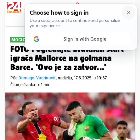
PRIJAVA
Sport
Komentari
22
MOGLO JE BITI KOBNO
FOTO Pogledajte brutalan start
igrača Mallorce na golmana
Barce. 'Ovo je za zatvor...'
Piše
Domagoj Vugrinović
,
nedjelja, 17.8.2025. u 10:57
Čitanje članka: < 1 min