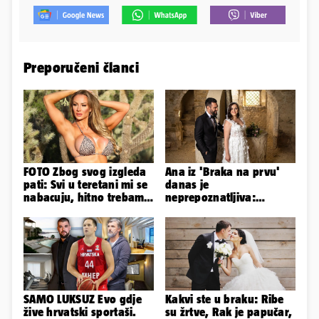
Preporučeni članci
FOTO Zbog svog izgleda
Ana iz 'Braka na prvu'
pati: Svi u teretani mi se
danas je
nabacuju, hitno trebam
neprepoznatljiva:
tjelohranitelja!
Odselila je iz Hrvatske, a
ovako sad izgleda
SAMO LUKSUZ Evo gdje
Kakvi ste u braku: Ribe
žive hrvatski sportaši.
su žrtve, Rak je papučar,