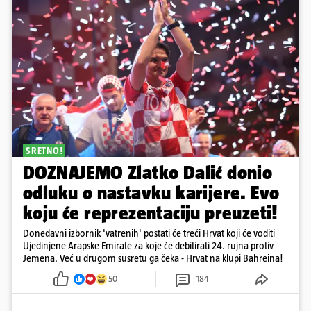
SRETNO!
DOZNAJEMO Zlatko Dalić donio
odluku o nastavku karijere. Evo
koju će reprezentaciju preuzeti!
Donedavni izbornik 'vatrenih' postati će treći Hrvat koji će voditi
Ujedinjene Arapske Emirate za koje će debitirati 24. rujna protiv
Jemena. Već u drugom susretu ga čeka - Hrvat na klupi Bahreina!
50
184