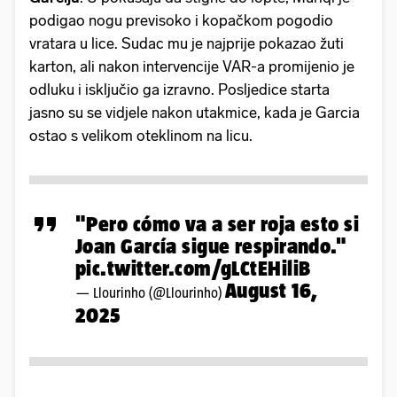
podigao nogu previsoko i kopačkom pogodio
vratara u lice. Sudac mu je najprije pokazao žuti
karton, ali nakon intervencije VAR-a promijenio je
odluku i isključio ga izravno. Posljedice starta
jasno su se vidjele nakon utakmice, kada je Garcia
ostao s velikom oteklinom na licu.
"Pero cómo va a ser roja esto si
Joan García sigue respirando."
pic.twitter.com/gLCtEHiliB
August 16,
— Llourinho (@Llourinho)
2025