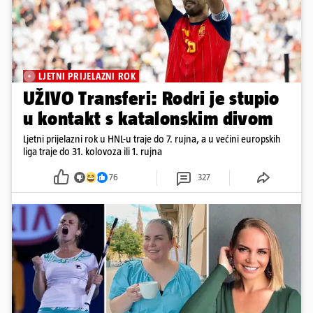
LJETNI PRIJELAZNI ROK
UŽIVO Transferi: Rodri je stupio
u kontakt s katalonskim divom
Ljetni prijelazni rok u HNL-u traje do 7. rujna, a u većini europskih
liga traje do 31. kolovoza ili 1. rujna
76
327