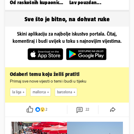
Od raskošnih kupaonica
Lav pouzdan...
pa do privatnog kina
Sve što je bitno, na dohvat ruke
Skini aplikaciju za najbolje iskustvo portala. Čitaj,
komentiraj i budi uvijek u toku s najnovijim vijestima.
Odaberi temu koju želiš pratiti
Primaj sve nove vijesti o temi i budi u tijeku
la liga
mallorca
barcelona
2
22