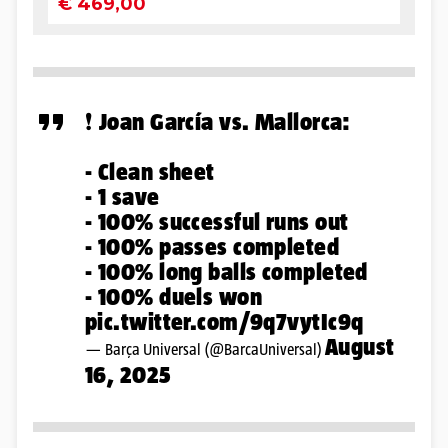
❗️ Joan García vs. Mallorca:
- Clean sheet
- 1 save
- 100% successful runs out
- 100% passes completed
- 100% long balls completed
- 100% duels won
pic.twitter.com/9q7vytIc9q
August
— Barça Universal (@BarcaUniversal)
16, 2025