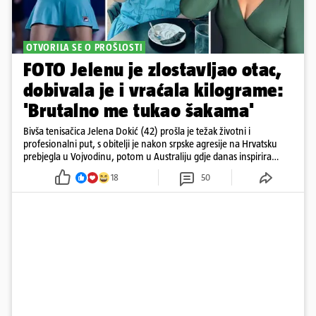
OTVORILA SE O PROŠLOSTI
FOTO Jelenu je zlostavljao otac,
dobivala je i vraćala kilograme:
'Brutalno me tukao šakama'
Bivša tenisačica Jelena Dokić (42) prošla je težak životni i
profesionalni put, s obitelji je nakon srpske agresije na Hrvatsku
prebjegla u Vojvodinu, potom u Australiju gdje danas inspirira
mnoge
18
50