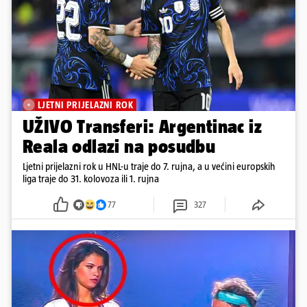
LJETNI PRIJELAZNI ROK
UŽIVO Transferi: Argentinac iz
Reala odlazi na posudbu
Ljetni prijelazni rok u HNL-u traje do 7. rujna, a u većini europskih
liga traje do 31. kolovoza ili 1. rujna
77
327