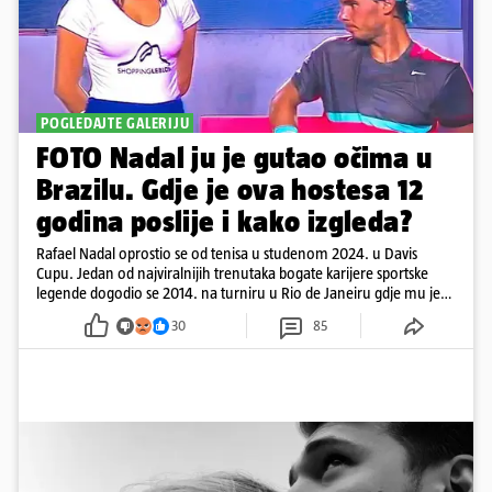
POGLEDAJTE GALERIJU
FOTO Nadal ju je gutao očima u
Brazilu. Gdje je ova hostesa 12
godina poslije i kako izgleda?
Rafael Nadal oprostio se od tenisa u studenom 2024. u Davis
Cupu. Jedan od najviralnijih trenutaka bogate karijere sportske
legende dogodio se 2014. na turniru u Rio de Janeiru gdje mu je
pažnju odvlačila ljepotica iza klupe
30
85