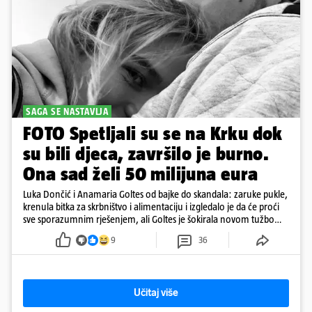
SAGA SE NASTAVLJA
FOTO Spetljali su se na Krku dok
su bili djeca, završilo je burno.
Ona sad želi 50 milijuna eura
Luka Dončić i Anamaria Goltes od bajke do skandala: zaruke pukle,
krenula bitka za skrbništvo i alimentaciju i izgledalo je da će proći
sve sporazumnim rješenjem, ali Goltes je šokirala novom tužbom
u Sloveniji
9
36
Učitaj više