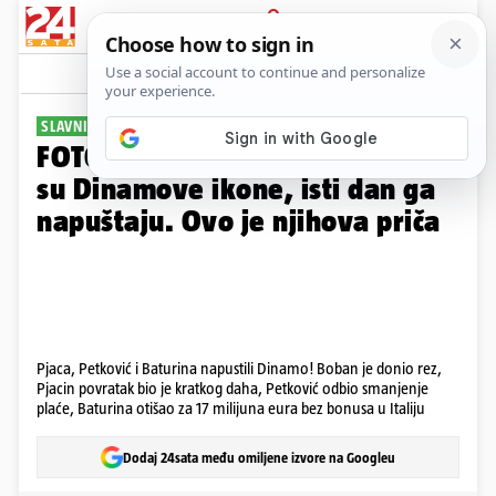
PRIJAVA
Galerija
Komentari
9
SLAVNI "MODRI" TRIO
FOTO Prepoznajete li ih? Postali
su Dinamove ikone, isti dan ga
napuštaju. Ovo je njihova priča
Pjaca, Petković i Baturina napustili Dinamo! Boban je donio rez,
Pjacin povratak bio je kratkog daha, Petković odbio smanjenje
plaće, Baturina otišao za 17 milijuna eura bez bonusa u Italiju
Dodaj 24sata među omiljene izvore na Googleu