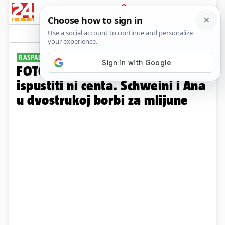
PRIJAVA
Galerija
Komentari
31
RASPAD SPORTSKOG PARA
FOTO Vatrena Bugarka ne želi
ispustiti ni centa. Schweini i Ana
u dvostrukoj borbi za mlijune