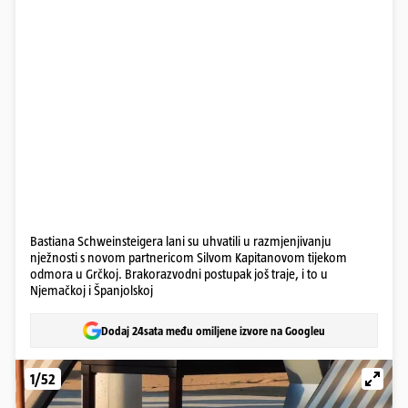
Bastiana Schweinsteigera lani su uhvatili u razmjenjivanju
nježnosti s novom partnericom Silvom Kapitanovom tijekom
odmora u Grčkoj. Brakorazvodni postupak još traje, i to u
Njemačkoj i Španjolskoj
Dodaj 24sata među omiljene izvore na Googleu
1/52