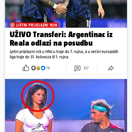
LJETNI PRIJELAZNI ROK
UŽIVO Transferi: Argentinac iz
Reala odlazi na posudbu
Ljetni prijelazni rok u HNL-u traje do 7. rujna, a u većini europskih
liga traje do 31. kolovoza ili 1. rujna
78
327