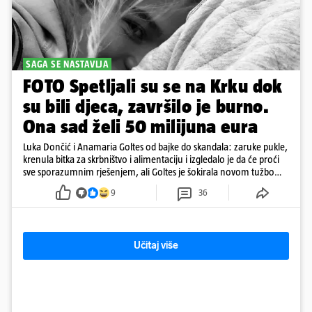
SAGA SE NASTAVLJA
FOTO Spetljali su se na Krku dok
su bili djeca, završilo je burno.
Ona sad želi 50 milijuna eura
Luka Dončić i Anamaria Goltes od bajke do skandala: zaruke pukle,
krenula bitka za skrbništvo i alimentaciju i izgledalo je da će proći
sve sporazumnim rješenjem, ali Goltes je šokirala novom tužbom
u Sloveniji
9
36
Učitaj više