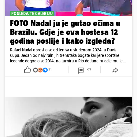
POGLEDAJTE GALERIJU
FOTO Nadal ju je gutao očima u
Brazilu. Gdje je ova hostesa 12
godina poslije i kako izgleda?
Rafael Nadal oprostio se od tenisa u studenom 2024. u Davis
Cupu. Jedan od najviralnijih trenutaka bogate karijere sportske
legende dogodio se 2014. na turniru u Rio de Janeiru gdje mu je
pažnju odvlačila ljepotica iza klupe
31
97