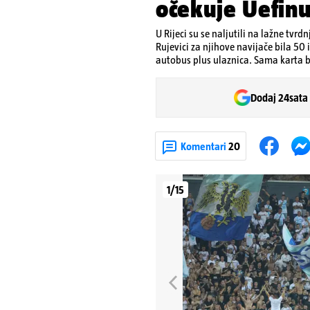
očekuje Uefinu
U Rijeci su se naljutili na lažne tvr
Rujevici za njihove navijače bila 50 i
autobus plus ulaznica. Sama karta bi
Dodaj 24sata
Komentari
20
1/15