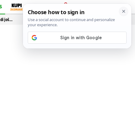
S
PRIJAVA
idi još…