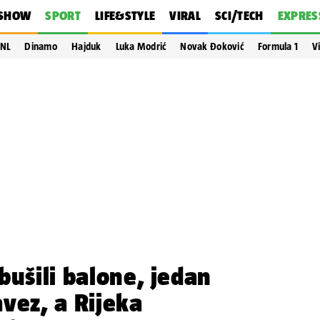
SHOW
SPORT
LIFE&STYLE
VIRAL
SCI/TECH
EXPRES
NL
Dinamo
Hajduk
Luka Modrić
Novak Đoković
Formula 1
V
bušili balone, jedan
vez, a Rijeka