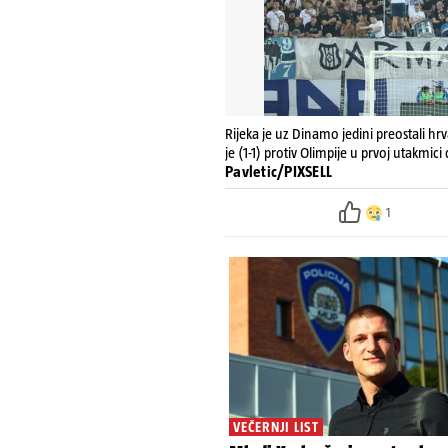
Rijeka je uz Dinamo jedini preostali hr
je (1-1) protiv Olimpije u prvoj utakmic
Pavletic/PIXSELL
1