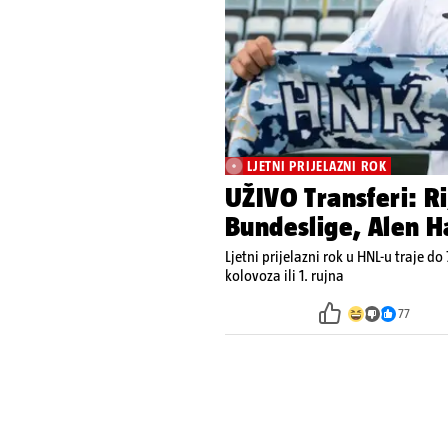
LJETNI PRIJELAZNI ROK
UŽIVO Transferi: R
Bundeslige, Alen Ha
Ljetni prijelazni rok u HNL-u traje do 
kolovoza ili 1. rujna
77