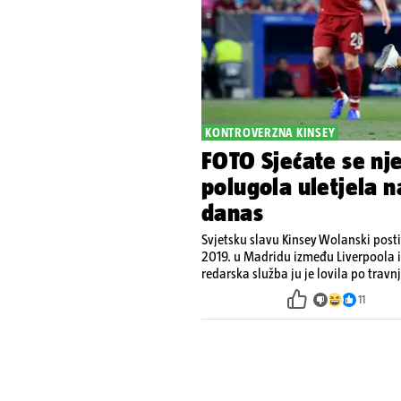
KONTROVERZNA KINSEY
FOTO Sjećate se nj
polugola uletjela na
danas
Svjetsku slavu Kinsey Wolanski post
2019. u Madridu između Liverpoola i
redarska služba ju je lovila po travnj
11