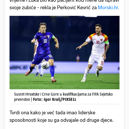
vrijeme i Luka bio kao pacijent kod mene da ispravi
svoje zubiće - rekla je Perković Kevrić za
Morski.hr.
Susret Hrvatske i Crne Gore u kvalifikacijama za FIFA Svjetsko
prvenstvo |
Foto: Igor Kralj/PIXSELL
Tvrdi ona kako je već tada imao liderske
sposobnosti koje su ga odvajale od druge djece.