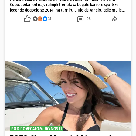
Cupu. Jedan od najviralnijih trenutaka bogate karijere sportske
legende dogodio se 2014. na turniru u Rio de Janeiru gdje mu je
pažnju odvlačila ljepotica iza klupe
31
98
POD POVEĆALOM JAVNOSTI