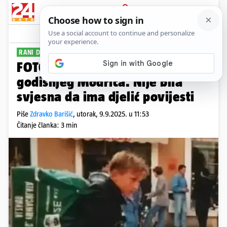
PRIJAVA
Sport
Komentari
28
RANI DANI HRVATSKOG KAPETANA
FOTO Slučajno fotografirala 14-
godišnjeg Modrića. Nije bila
svjesna da ima djelić povijesti
Piše
Zdravko Barišić
,
utorak, 9.9.2025. u 11:53
Čitanje članka: 3 min