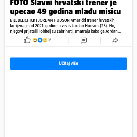
FOTO Slavni hrvatski trener je
upecao 49 godina mlađu misicu
BILL BELICHICK I JORDAN HUDSON Američki trener hrvatskih
korijena je od 2021. godine u vezi s Jordan Hudson (25). No,
njegovi prijatelji i obitelj su zabrinuti, smatraju kako ga Jordan
kontrolira
16
Učitaj više