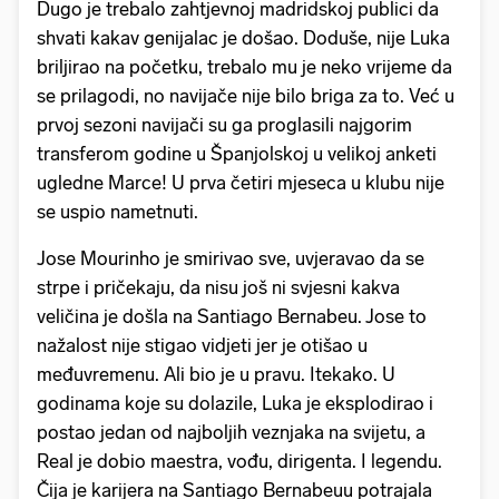
Dugo je trebalo zahtjevnoj madridskoj publici da
shvati kakav genijalac je došao. Doduše, nije Luka
briljirao na početku, trebalo mu je neko vrijeme da
se prilagodi, no navijače nije bilo briga za to. Već u
prvoj sezoni navijači su ga proglasili najgorim
transferom godine u Španjolskoj u velikoj anketi
ugledne Marce! U prva četiri mjeseca u klubu nije
se uspio nametnuti.
Jose Mourinho je smirivao sve, uvjeravao da se
strpe i pričekaju, da nisu još ni svjesni kakva
veličina je došla na Santiago Bernabeu. Jose to
nažalost nije stigao vidjeti jer je otišao u
međuvremenu. Ali bio je u pravu. Itekako. U
godinama koje su dolazile, Luka je eksplodirao i
postao jedan od najboljih veznjaka na svijetu, a
Real je dobio maestra, vođu, dirigenta. I legendu.
Čija je karijera na Santiago Bernabeuu potrajala