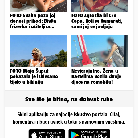
FOTO Svaka poza joj
FOTO Zgrozila bi Cro
donosi prihod: Bivša
Copa. Voli se šamarati,
frizerka i učiteljica
sami joj se javljaju
oblinama je zapalila
Instagram
FOTO Maja Šuput
Nevjerojatno. Žena u
pokazala je isklesano
Kaštelima vozila dvoje
tijelo u bikiniju
djece na romobilu!
Sve što je bitno, na dohvat ruke
Skini aplikaciju za najbolje iskustvo portala. Čitaj,
komentiraj i budi uvijek u toku s najnovijim vijestima.