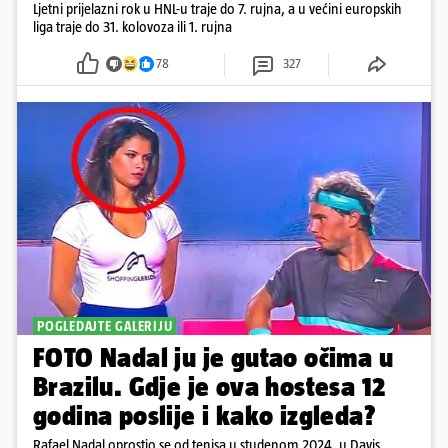
Ljetni prijelazni rok u HNL-u traje do 7. rujna, a u većini europskih
liga traje do 31. kolovoza ili 1. rujna
78
327
POGLEDAJTE GALERIJU
FOTO Nadal ju je gutao očima u
Brazilu. Gdje je ova hostesa 12
godina poslije i kako izgleda?
Rafael Nadal oprostio se od tenisa u studenom 2024. u Davis