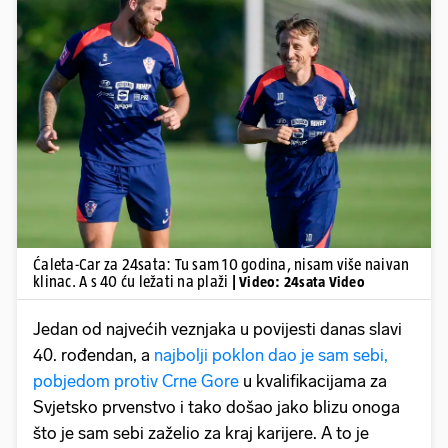
Pokretanje videa...
Ćaleta-Car za 24sata: Tu sam 10 godina, nisam više naivan
klinac. A s 40 ću ležati na plaži
| Video: 24sata Video
Jedan od najvećih veznjaka u povijesti danas slavi
40. rođendan, a
najbolji poklon dao je sam sebi,
pobjedom protiv Crne Gore
u kvalifikacijama za
Svjetsko prvenstvo i tako došao jako blizu onoga
što je sam sebi zaželio za kraj karijere. A to je