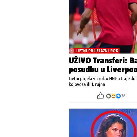
LJETNI PRIJELAZNI ROK
UŽIVO Transferi: Ba
posudbu u Liverpoo
Ljetni prijelazni rok u HNL-u traje do 
kolovoza ili 1. rujna
78