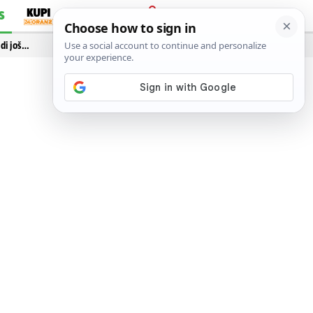
S
PRIJAVA
idi još…