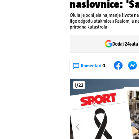
naslovnice: 'S
Oluja je odnijela najmanje živote najm
lige odgodu utakmice s Realom, a na
prirodna katastrofa
Dodaj 24sata
Komentari
0
1/22