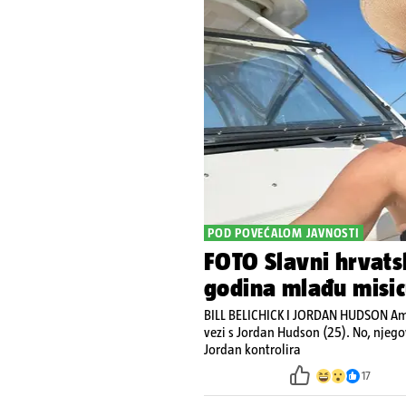
POD POVEĆALOM JAVNOSTI
FOTO Slavni hrvats
godina mlađu misi
BILL BELICHICK I JORDAN HUDSON Amer
vezi s Jordan Hudson (25). No, njegov
Jordan kontrolira
17