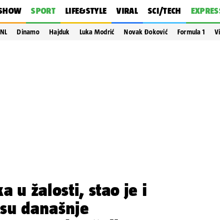
SHOW
SPORT
LIFE&STYLE
VIRAL
SCI/TECH
EXPRES
NL
Dinamo
Hajduk
Luka Modrić
Novak Đoković
Formula 1
V
 u žalosti, stao je i
su današnje