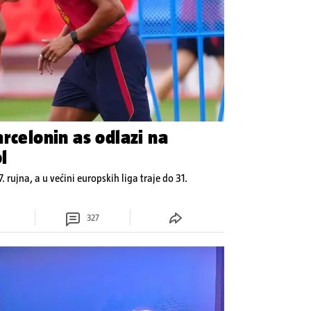
rcelonin as odlazi na
l
7. rujna, a u većini europskih liga traje do 31.
327