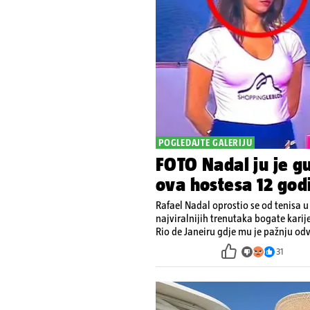
POGLEDAJTE GALERIJU
FOTO Nadal ju je gu
ova hostesa 12 godi
Rafael Nadal oprostio se od tenisa 
najviralnijih trenutaka bogate karij
Rio de Janeiru gdje mu je pažnju odvl
31