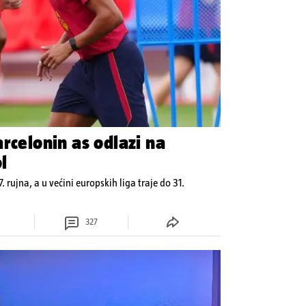
rcelonin as odlazi na
l
7. rujna, a u većini europskih liga traje do 31.
327