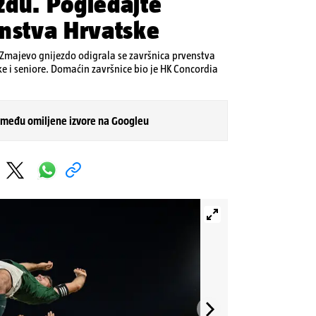
zdu. Pogledajte
enstva Hrvatske
Zmajevo gnijezdo odigrala se završnica prvenstva
ke i seniore. Domaćin završnice bio je HK Concordia
 među omiljene izvore na Googleu