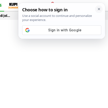
S
PRIJAVA
idi još…