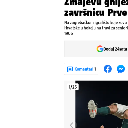
Zmajevu gnije
završnicu Prv
Na zagrebačkom igralištu koje zovu 
Hrvatske u hokeju na travi za senior
1906
Dodaj 24sata
Komentari
1
1/25