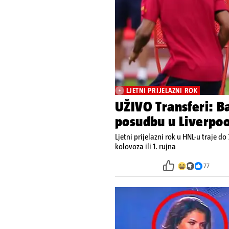
LJETNI PRIJELAZNI ROK
UŽIVO Transferi: Ba
posudbu u Liverpoo
Ljetni prijelazni rok u HNL-u traje do 
kolovoza ili 1. rujna
77