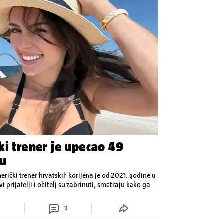
ki trener je upecao 49
cu
ički trener hrvatskih korijena je od 2021. godine u
i prijatelji i obitelj su zabrinuti, smatraju kako ga
11