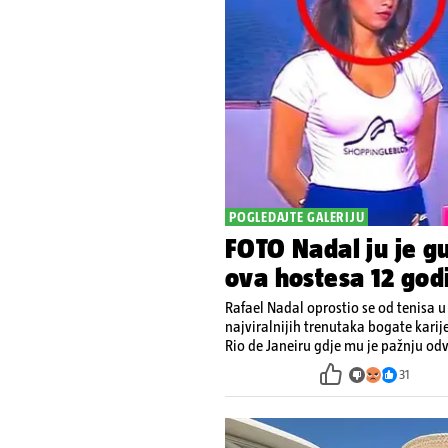
POGLEDAJTE GALERIJU
FOTO Nadal ju je gu
ova hostesa 12 godi
Rafael Nadal oprostio se od tenisa 
najviralnijih trenutaka bogate karij
Rio de Janeiru gdje mu je pažnju odvl
31