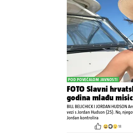
POD POVEĆALOM JAVNOSTI
FOTO Slavni hrvats
godina mlađu misi
BILL BELICHICK I JORDAN HUDSON Amer
vezi s Jordan Hudson (25). No, njegov
Jordan kontrolira
18