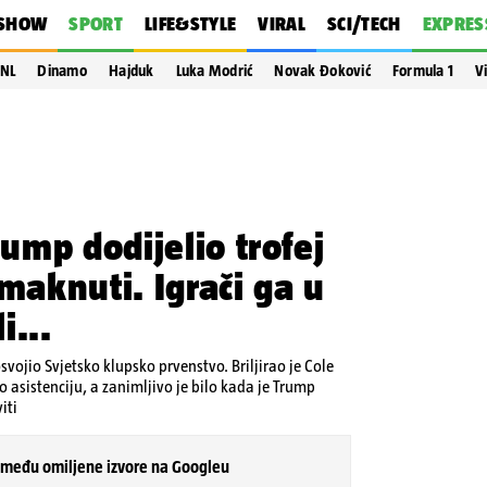
SHOW
SPORT
LIFE&STYLE
VIRAL
SCI/TECH
EXPRES
NL
Dinamo
Hajduk
Luka Modrić
Novak Đoković
Formula 1
V
mp dodijelio trofej
 maknuti. Igrači ga u
i...
svojio Svjetsko klupsko prvenstvo. Briljirao je Cole
o asistenciju, a zanimljivo je bilo kada je Trump
iti
 među omiljene izvore na Googleu