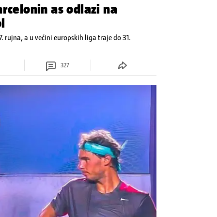
rcelonin as odlazi na
l
7. rujna, a u većini europskih liga traje do 31.
327