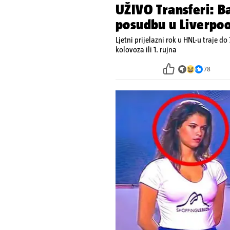
UŽIVO Transferi: Ba
posudbu u Liverpoo
Ljetni prijelazni rok u HNL-u traje do 
kolovoza ili 1. rujna
78