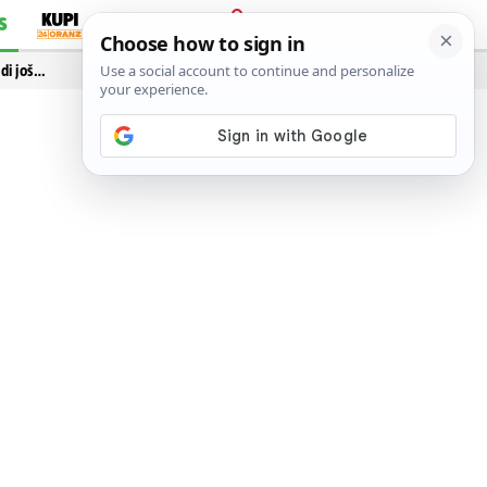
S
PRIJAVA
idi još…