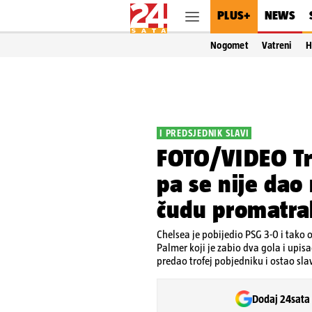
PLUS+
NEWS
Nogomet
Vatreni
H
I PREDSJEDNIK SLAVI
FOTO/VIDEO Tru
pa se nije dao
čudu promatral
Chelsea je pobijedio PSG 3-0 i tako o
Palmer koji je zabio dva gola i upisa
predao trofej pobjedniku i ostao slav
Dodaj 24sata