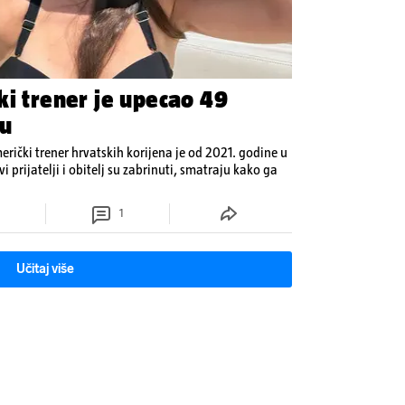
ki trener je upecao 49
cu
ički trener hrvatskih korijena je od 2021. godine u
i prijatelji i obitelj su zabrinuti, smatraju kako ga
1
Učitaj više