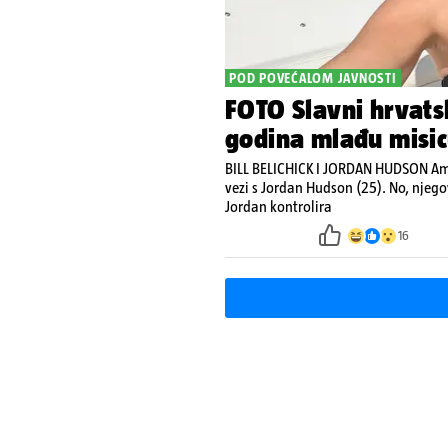
POD POVEĆALOM JAVNOSTI
FOTO Slavni hrvats
godina mlađu misi
BILL BELICHICK I JORDAN HUDSON Amer
vezi s Jordan Hudson (25). No, njegov
Jordan kontrolira
16