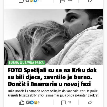
75
326
BURNA LJUBAVNA PRIČA
FOTO Spetljali su se na Krku dok
su bili djeca, završilo je burno.
Dončić i Anamaria u novoj fazi
Luka Dončić i Anamaria Goltes od bajke do skandala: zaruke pukle,
krenula bitka za skrbništvo i alimentaciju, a onda šokantan zaokret
6
18