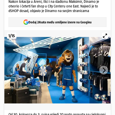
Nakon lokacija u Areni, Ilici i na stadionu Maksimir, Dinamo je
otvorio i četvrti fan shop u City Centeru one East. Najveći je to
dSHOP dosad, objavio je Dinamo na svojim stranicama
Dodaj 24sata među omiljene izvore na Googleu
1/15
Od 30. kolovoza do 3. rujna vrijedi 20 posto popusta na cjelokupni