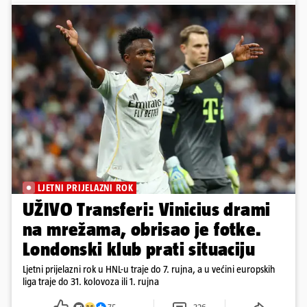
LJETNI PRIJELAZNI ROK
UŽIVO Transferi: Vinicius drami
na mrežama, obrisao je fotke.
Londonski klub prati situaciju
Ljetni prijelazni rok u HNL-u traje do 7. rujna, a u većini europskih
liga traje do 31. kolovoza ili 1. rujna