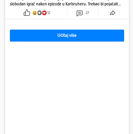
slobodan igrač nakon epizode u Karlsruheru. Trebao bi pojačati
konkurenciju u veznom redu
12
27
Učitaj više