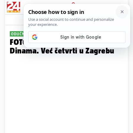
PRIJAVA
Galerija
Komentari
13
ODLIČNO IZGLEDA
FOTO Zavirite u najveći fan shop
Dinama. Već četvrti u Zagrebu