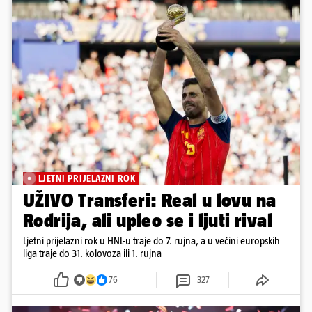
LJETNI PRIJELAZNI ROK
UŽIVO Transferi: Real u lovu na
Rodrija, ali upleo se i ljuti rival
Ljetni prijelazni rok u HNL-u traje do 7. rujna, a u većini europskih
liga traje do 31. kolovoza ili 1. rujna
76
327