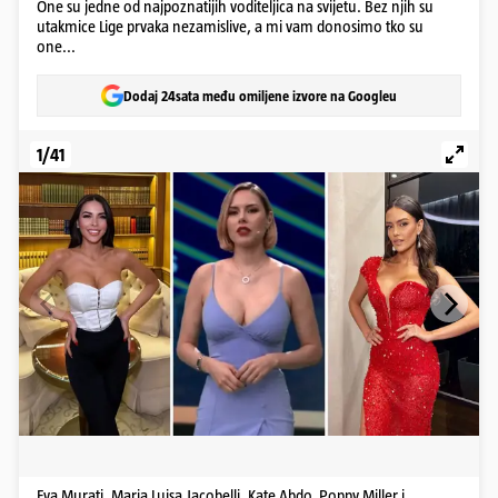
One su jedne od najpoznatijih voditeljica na svijetu. Bez njih su
utakmice Lige prvaka nezamislive, a mi vam donosimo tko su
one...
Dodaj 24sata među omiljene izvore na Googleu
1/41
Eva Murati, Maria Luisa Jacobelli, Kate Abdo, Poppy Miller i