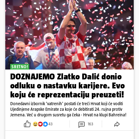
SRETNO!
DOZNAJEMO Zlatko Dalić donio
odluku o nastavku karijere. Evo
koju će reprezentaciju preuzeti!
Donedavni izbornik 'vatrenih' postati će treći Hrvat koji će voditi
Ujedinjene Arapske Emirate za koje će debitirati 24. rujna protiv
Jemena. Već u drugom susretu ga čeka - Hrvat na klupi Bahreina!
43
163