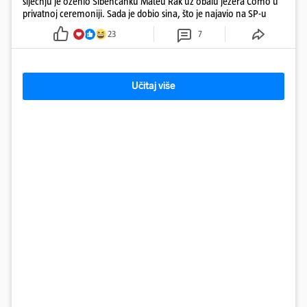
siječnju je oženio Šibenčanku Mateu Rak uz obalu jezera Como u
privatnoj ceremoniji. Sada je dobio sina, što je najavio na SP-u
23
7
Učitaj više