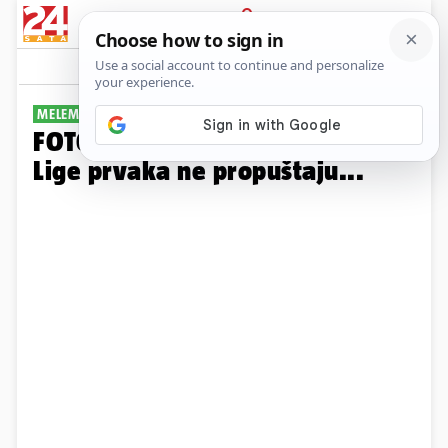
PRIJAVA
Galerija
Komentari
55
MELEM ZA OČI
FOTO Zbog njih se ni emisije
Lige prvaka ne propuštaju...