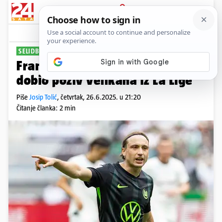
PRIJAVA
Sport
Komentari
1
SELIDBA U ŠPANJOLSKU?
Francuzi tvrde: Lovro Majer je
dobio poziv velikana iz La Lige
Piše
Josip Tolić
,
četvrtak, 26.6.2025. u 21:20
Čitanje članka: 2 min