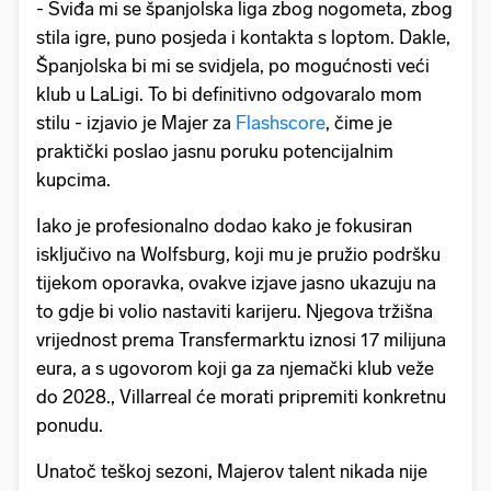
- Sviđa mi se španjolska liga zbog nogometa, zbog
stila igre, puno posjeda i kontakta s loptom. Dakle,
Španjolska bi mi se svidjela, po mogućnosti veći
klub u LaLigi. To bi definitivno odgovaralo mom
stilu - izjavio je Majer za
Flashscore
, čime je
praktički poslao jasnu poruku potencijalnim
kupcima.
Iako je profesionalno dodao kako je fokusiran
isključivo na Wolfsburg, koji mu je pružio podršku
tijekom oporavka, ovakve izjave jasno ukazuju na
to gdje bi volio nastaviti karijeru. Njegova tržišna
vrijednost prema Transfermarktu iznosi 17 milijuna
eura, a s ugovorom koji ga za njemački klub veže
do 2028., Villarreal će morati pripremiti konkretnu
ponudu.
Unatoč teškoj sezoni, Majerov talent nikada nije