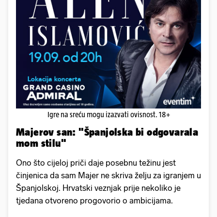
Igre na sreću mogu izazvati ovisnost. 18+
Majerov san: "Španjolska bi odgovarala
mom stilu"
Ono što cijeloj priči daje posebnu težinu jest
činjenica da sam Majer ne skriva želju za igranjem u
Španjolskoj. Hrvatski veznjak prije nekoliko je
tjedana otvoreno progovorio o ambicijama.