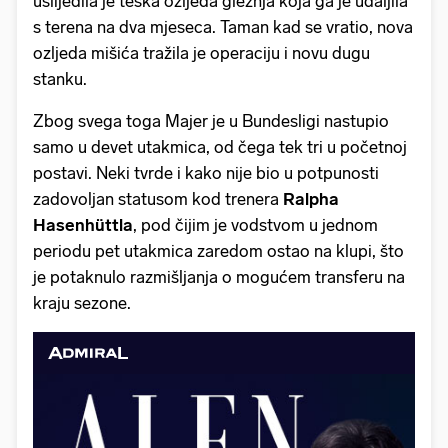
uslijedila je teška ozljeda gležnja koja ga je udaljila
s terena na dva mjeseca. Taman kad se vratio, nova
ozljeda mišića tražila je operaciju i novu dugu
stanku.
Zbog svega toga Majer je u Bundesligi nastupio
samo u devet utakmica, od čega tek tri u početnoj
postavi. Neki tvrde i kako nije bio u potpunosti
zadovoljan statusom kod trenera
Ralpha
Hasenhüttla
, pod čijim je vodstvom u jednom
periodu pet utakmica zaredom ostao na klupi, što
je potaknulo razmišljanja o mogućem transferu na
kraju sezone.