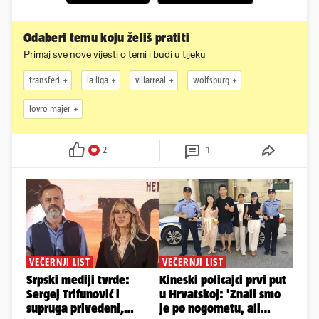
Odaberi temu koju želiš pratiti
Primaj sve nove vijesti o temi i budi u tijeku
transferi
la liga
villarreal
wolfsburg
lovro majer
2
1