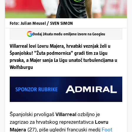
Foto: Julian Meusel / SVEN SIMON
Dodaj 24sata među omiljene izvore na Googleu
Villarreal lovi Lovru Majera, hrvatski veznjak želi u
Španjolsku! "Žuta podmornica" gradi tim za Ligu
prvaka, a Majer sanja La Ligu unatoč turbulencijama u
Wolfsburgu
Španjolski prvoligaš
Villarreal
ozbiljno je
zagrizao za hrvatskog reprezentativca
Lovru
Majera
(27), piše ugledni francuski medij
Foot