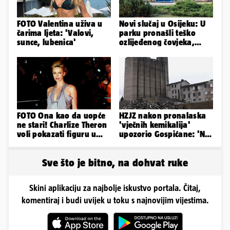
FOTO Valentina uživa u
Novi slučaj u Osijeku: U
čarima ljeta: 'Valovi,
parku pronašli teško
sunce, lubenica'
ozlijeđenog čovjeka,
prevezen je u bolnicu
FOTO Ona kao da uopće
HZJZ nakon pronalaska
ne stari! Charlize Theron
'vječnih kemikalija'
voli pokazati figuru u
upozorio Gospićane: 'Ne
golišavim izdanjima...
idite na odlagalište...'
Sve što je bitno, na dohvat ruke
Skini aplikaciju za najbolje iskustvo portala. Čitaj,
komentiraj i budi uvijek u toku s najnovijim vijestima.