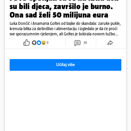
su bili djeca, završilo je burno.
Ona sad želi 50 milijuna eura
Luka Dončić i Anamaria Goltes od bajke do skandala: zaruke pukle,
krenula bitka za skrbništvo i alimentaciju i izgledalo je da će proći
sve sporazumnim rješenjem, ali Goltes je šokirala novom tužbom
u Sloveniji
9
36
Učitaj više