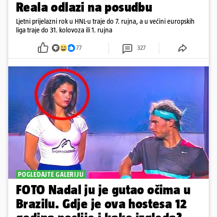
Reala odlazi na posudbu
Ljetni prijelazni rok u HNL-u traje do 7. rujna, a u većini europskih
liga traje do 31. kolovoza ili 1. rujna
77
327
POGLEDAJTE GALERIJU
FOTO Nadal ju je gutao očima u
Brazilu. Gdje je ova hostesa 12