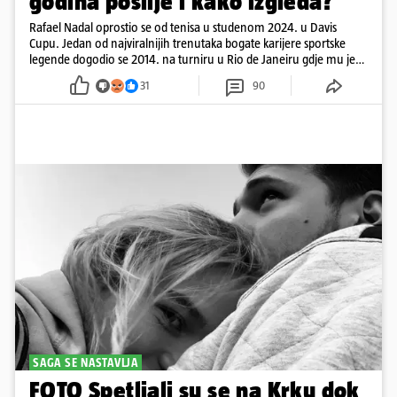
godina poslije i kako izgleda?
Rafael Nadal oprostio se od tenisa u studenom 2024. u Davis
Cupu. Jedan od najviralnijih trenutaka bogate karijere sportske
legende dogodio se 2014. na turniru u Rio de Janeiru gdje mu je
pažnju odvlačila ljepotica iza klupe
31
90
SAGA SE NASTAVLJA
FOTO Spetljali su se na Krku dok