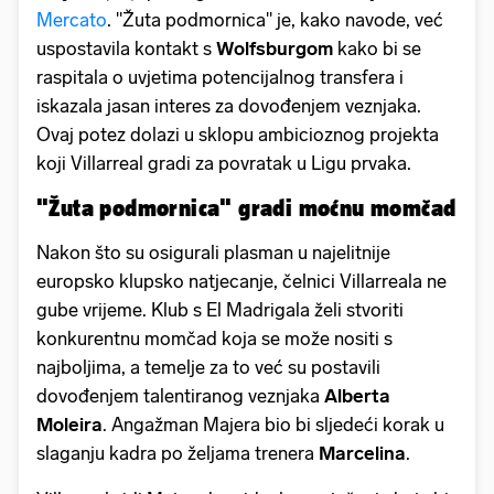
Mercato
. "Žuta podmornica" je, kako navode, već
uspostavila kontakt s
Wolfsburgom
kako bi se
raspitala o uvjetima potencijalnog transfera i
iskazala jasan interes za dovođenjem veznjaka.
Ovaj potez dolazi u sklopu ambicioznog projekta
koji Villarreal gradi za povratak u Ligu prvaka.
"Žuta podmornica" gradi moćnu momčad
Nakon što su osigurali plasman u najelitnije
europsko klupsko natjecanje, čelnici Villarreala ne
gube vrijeme. Klub s El Madrigala želi stvoriti
konkurentnu momčad koja se može nositi s
najboljima, a temelje za to već su postavili
dovođenjem talentiranog veznjaka
Alberta
Moleira
. Angažman Majera bio bi sljedeći korak u
slaganju kadra po željama trenera
Marcelina
.