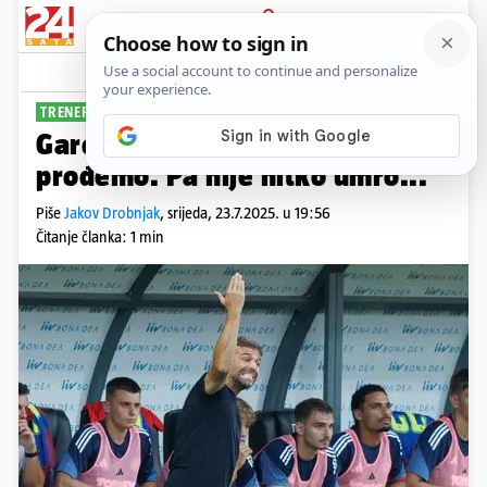
PRIJAVA
Sport
Komentari
61
TRENER HAJDUKA ISPALIO
Garcia: Nije tragedija ako ne
prođemo. Pa nije nitko umro...
Piše
Jakov Drobnjak
,
srijeda, 23.7.2025. u 19:56
Čitanje članka: 1 min