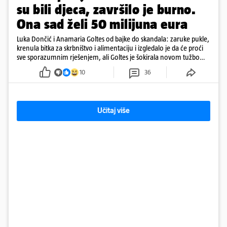
su bili djeca, završilo je burno.
Ona sad želi 50 milijuna eura
Luka Dončić i Anamaria Goltes od bajke do skandala: zaruke pukle,
krenula bitka za skrbništvo i alimentaciju i izgledalo je da će proći
sve sporazumnim rješenjem, ali Goltes je šokirala novom tužbom
u Sloveniji
10
36
Učitaj više