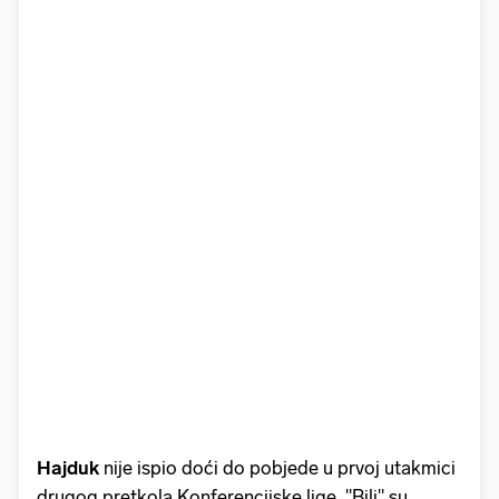
Hajduk
nije ispio doći do pobjede u prvoj utakmici
drugog pretkola Konferencijske lige. "Bili" su