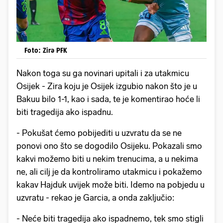
Foto: Zirə PFK
Nakon toga su ga novinari upitali i za utakmicu
Osijek - Zira koju je Osijek izgubio nakon što je u
Bakuu bilo 1-1, kao i sada, te je komentirao hoće li
biti tragedija ako ispadnu.
- Pokušat ćemo pobijediti u uzvratu da se ne
ponovi ono što se dogodilo Osijeku. Pokazali smo
kakvi možemo biti u nekim trenucima, a u nekima
ne, ali cilj je da kontroliramo utakmicu i pokažemo
kakav Hajduk uvijek može biti. Idemo na pobjedu u
uzvratu - rekao je Garcia, a onda zaključio:
- Neće biti tragedija ako ispadnemo, tek smo stigli