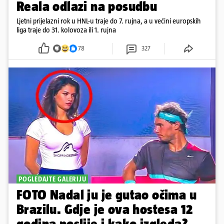
Reala odlazi na posudbu
Ljetni prijelazni rok u HNL-u traje do 7. rujna, a u većini europskih
liga traje do 31. kolovoza ili 1. rujna
78
327
POGLEDAJTE GALERIJU
FOTO Nadal ju je gutao očima u
Brazilu. Gdje je ova hostesa 12
godina poslije i kako izgleda?