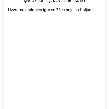
Igre na sreću mogu izazvati ovisnost. 18+
Uzvratna utakmica igra se 31. srpnja na Poljudu.