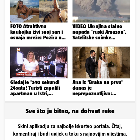
FOTO Atraktivna
VIDEO Ukrajina stalno
kaubojka živi svoj san i
napada 'ruski Amazon'.
osvaja mreže: Pozira na
Satelitske snimke
konjima, nastupa na
pokazale što se događa
rodeu...
Gledajte '240 sekundi
Ana iz 'Braka na prvu'
24sata! Turisti zapalili
danas je
apartman u Istri,
neprepoznatljiva:
vlasnik: 'Sezona mi je
Odselila je iz Hrvatske, a
završena'
ovako sad izgleda
Sve što je bitno, na dohvat ruke
Skini aplikaciju za najbolje iskustvo portala. Čitaj,
komentiraj i budi uvijek u toku s najnovijim vijestima.