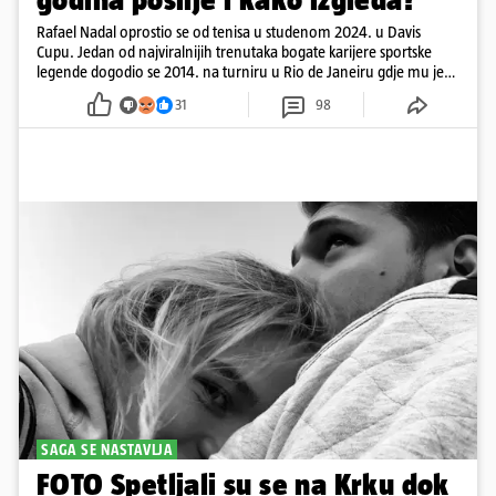
Rafael Nadal oprostio se od tenisa u studenom 2024. u Davis
Cupu. Jedan od najviralnijih trenutaka bogate karijere sportske
legende dogodio se 2014. na turniru u Rio de Janeiru gdje mu je
pažnju odvlačila ljepotica iza klupe
31
98
SAGA SE NASTAVLJA
FOTO Spetljali su se na Krku dok