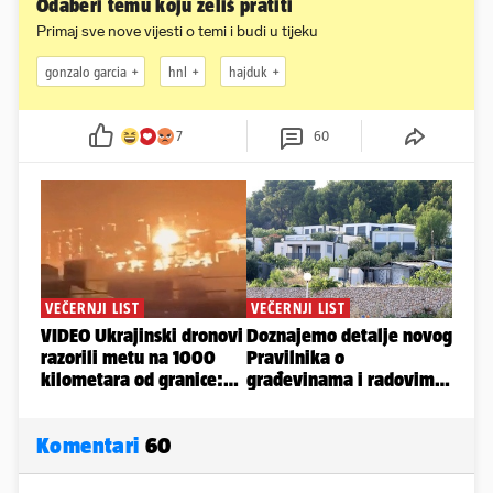
Odaberi temu koju želiš pratiti
Primaj sve nove vijesti o temi i budi u tijeku
gonzalo garcia
hnl
hajduk
7
60
Komentari
60