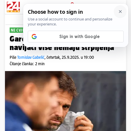
PRIJAVA
Sport
Komentari
60
NE CVJETAJU RUŽE NA POLJUDU
PLUS+
Garcia vjeruje u proces, ali
navijači više nemaju strpljenja
Piše
Tomislav Gabelić
,
četvrtak, 25.9.2025. u 19:00
Čitanje članka: 2 min