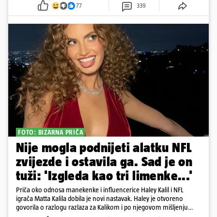
77
339
FOTO: BIZARNA PRIČA
Nije mogla podnijeti alatku NFL
zvijezde i ostavila ga. Sad je on
tuži: 'Izgleda kao tri limenke...'
Priča oko odnosa manekenke i influencerice Haley Kalil i NFL
igrača Matta Kalila dobila je novi nastavak. Haley je otvoreno
govorila o razlogu razlaza za Kalikom i po njegovom mišljenju
prešla granicu dobrog ukusa