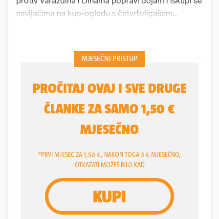
protiv Varaždina i Dinama popravi dojam i iskupi se
navijačima na kup-ogledu s četvrtoligašem
Koprivnicom,
Hajduk
ga je dodatno pokvario.