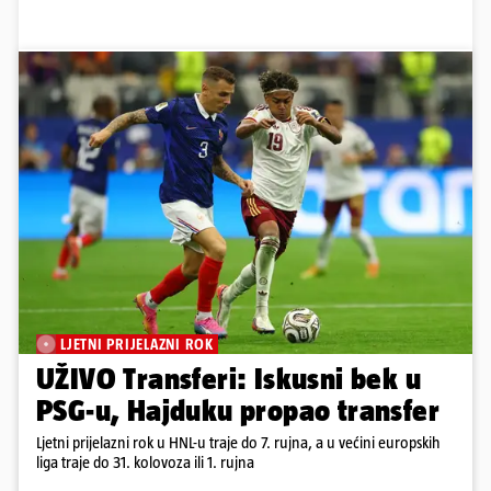
LJETNI PRIJELAZNI ROK
UŽIVO Transferi: Iskusni bek u
PSG-u, Hajduku propao transfer
Ljetni prijelazni rok u HNL-u traje do 7. rujna, a u većini europskih
liga traje do 31. kolovoza ili 1. rujna