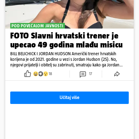
POD POVEĆALOM JAVNOSTI
FOTO Slavni hrvatski trener je
upecao 49 godina mlađu misicu
BILL BELICHICK I JORDAN HUDSON Američki trener hrvatskih
korijena je od 2021. godine u vezi s Jordan Hudson (25). No,
njegovi prijatelji i obitelj su zabrinuti, smatraju kako ga Jordan
kontrolira
18
17
Učitaj više