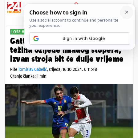
PRIJAVA
Sport
Komentari
12
LOŠE VIJESTI ZA HAJDUK
Gattuso u problemu: Poznata
težina ozljede mladog stopera,
izvan stroja bit će dulje vrijeme
Piše
Tomislav Gabelić
,
srijeda, 16.10.2024. u 11:48
Čitanje članka: 1 min