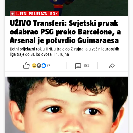
LJETNI PRIJELAZNI ROK
UŽIVO Transferi: Svjetski prvak
odabrao PSG preko Barcelone, a
Arsenal je potvrdio Guimaraesa
Ljetni prijelazni rok u HNL-u traje do 7. rujna, a u većini europskih
liga traje do 31. kolovoza ili 1. rujna
77
332