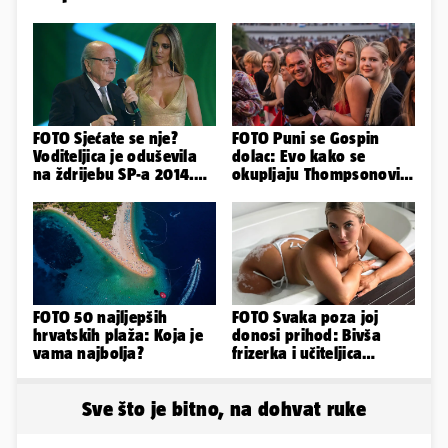
FOTO Sjećate se nje?
FOTO Puni se Gospin
Voditeljica je oduševila
dolac: Evo kako se
na ždrijebu SP-a 2014.
okupljaju Thompsonovi
Evo kako danas izgleda
obožavatelji u Imotskom
FOTO 50 najljepših
FOTO Svaka poza joj
hrvatskih plaža: Koja je
donosi prihod: Bivša
vama najbolja?
frizerka i učiteljica
oblinama je zapalila
Instagram
Sve što je bitno, na dohvat ruke