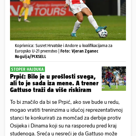
Koprivnica: Susret Hrvatske i Andore u kvalifikacijama za
Europsko U-21 prvenstvo |
Foto: Vjeran Zganec
Rogulja/PIXSELL
STOPER HAJDUKA
Prpić: Bilo je u prošlosti svega,
ali to je sada iza mene. A trener
Gattuso traži da više riskiram
To bi značilo da bi se Prpić, ako sve bude u redu,
mogao vratiti treninzima u idućoj reprezentativnoj
stanci te konkurirati za momčad za derbije protiv
Osijeka i Dinama koji su na rasporedu pred kraj
studenoga. Sreća u nesreći je da Gattuso može