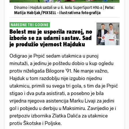
Dinamo i Hajduk sastali se u 6. kolu SuperSport HNL-a |
Foto:
Matija Habljak/PIXSELL - ilustrativna fotografija
NAREDNE TRI GODINE
Bolest mu je usporila razvoj, no
izborio se za udarni sastav. Sad
je produžio vjernost Hajduku
Odigrao je Prpić sedam utakmica u punoj
minutaži, a jedinu je poštedu dobio u kup ogledu
protiv niželigaša Bilogore '91. Ne manje važno,
Hajduk u tom razdoblju nije izgubio nijednu
utakmicu, primili su svega tri gola, s tim da je Prpić
stigao i dva puta asistirati, a posebno je bila
vrijedna njegova asistencija Marku Livaji za jedini
gol i pobjedu u derbiju u Maksimiru. Zavrijedio je i
pretpoziv izbornika Zlatka Dalića za utakmice
protiv Škotske i Poljske.