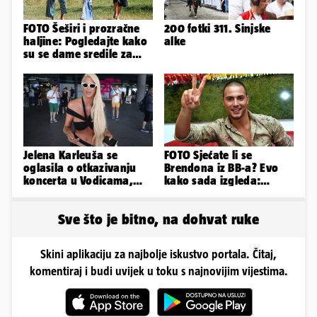
FOTO Šeširi i prozračne
200 fotki 311. Sinjske
haljine: Pogledajte kako
alke
su se dame sredile za
311. Sinjsku alku
Jelena Karleuša se
FOTO Sjećate li se
oglasila o otkazivanju
Brendona iz BB-a? Evo
koncerta u Vodicama,
kako sada izgleda:
evo što je rekla
'Operacije su mi uništile
lice...'
Sve što je bitno, na dohvat ruke
Skini aplikaciju za najbolje iskustvo portala. Čitaj,
komentiraj i budi uvijek u toku s najnovijim vijestima.