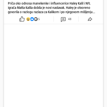
Priča oko odnosa manekenke i influencerice Haley Kalil i NFL
igrača Matta Kalila dobila je novi nastavak. Haley je otvoreno
govorila o razlogu razlaza za Kalikom i po njegovom mišljenju
prešla granicu dobrog ukusa
5
48