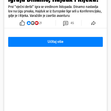
Prvi "vječni derbi" igra se sredinom listopada. Dinamo nastavlja
lov na Ligu prvaka, Hajduk se iz Europske lige seli u Konferencijsku,
gdje je i Rijeka. Varaždin je završio avanturu
21
45
Učitaj više