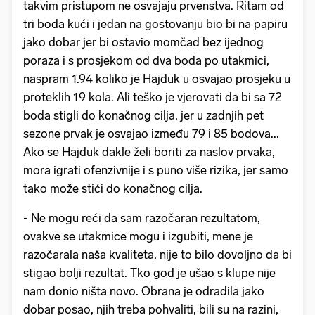
takvim pristupom ne osvajaju prvenstva. Ritam od
tri boda kući i jedan na gostovanju bio bi na papiru
jako dobar jer bi ostavio momčad bez ijednog
poraza i s prosjekom od dva boda po utakmici,
naspram 1.94 koliko je Hajduk u osvajao prosjeku u
proteklih 19 kola. Ali teško je vjerovati da bi sa 72
boda stigli do konačnog cilja, jer u zadnjih pet
sezone prvak je osvajao između 79 i 85 bodova...
Ako se Hajduk dakle želi boriti za naslov prvaka,
mora igrati ofenzivnije i s puno više rizika, jer samo
tako može stići do konačnog cilja.
- Ne mogu reći da sam razočaran rezultatom,
ovakve se utakmice mogu i izgubiti, mene je
razočarala naša kvaliteta, nije to bilo dovoljno da bi
stigao bolji rezultat. Tko god je ušao s klupe nije
nam donio ništa novo. Obrana je odradila jako
dobar posao, njih treba pohvaliti, bili su na razini,