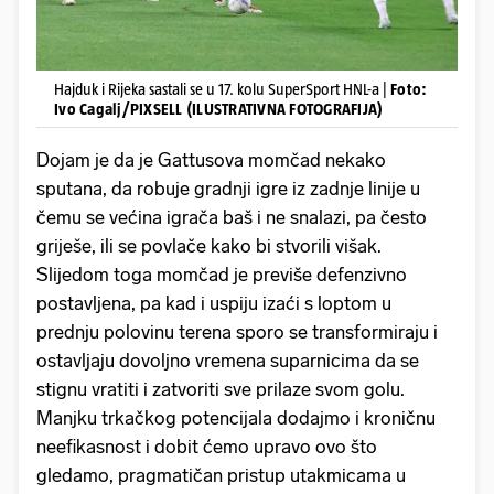
Hajduk i Rijeka sastali se u 17. kolu SuperSport HNL-a |
Foto:
Ivo Cagalj/PIXSELL (ILUSTRATIVNA FOTOGRAFIJA)
Dojam je da je Gattusova momčad nekako
sputana, da robuje gradnji igre iz zadnje linije u
čemu se većina igrača baš i ne snalazi, pa često
griješe, ili se povlače kako bi stvorili višak.
Slijedom toga momčad je previše defenzivno
postavljena, pa kad i uspiju izaći s loptom u
prednju polovinu terena sporo se transformiraju i
ostavljaju dovoljno vremena suparnicima da se
stignu vratiti i zatvoriti sve prilaze svom golu.
Manjku trkačkog potencijala dodajmo i kroničnu
neefikasnost i dobit ćemo upravo ovo što
gledamo, pragmatičan pristup utakmicama u