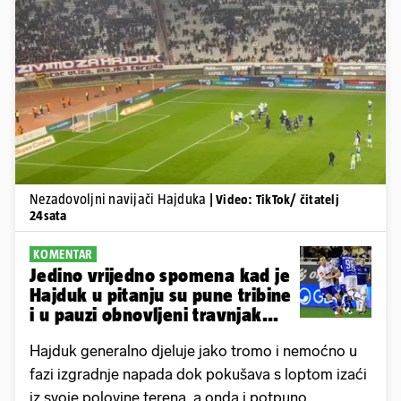
Pokretanje videa...
Nezadovoljni navijači Hajduka
| Video: TikTok/ čitatelj
24sata
KOMENTAR
Jedino vrijedno spomena kad je
Hajduk u pitanju su pune tribine
i u pauzi obnovljeni travnjak...
Hajduk generalno djeluje jako tromo i nemoćno u
fazi izgradnje napada dok pokušava s loptom izaći
iz svoje polovine terena, a onda i potpuno