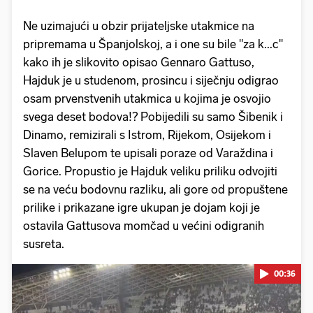
Ne uzimajući u obzir prijateljske utakmice na
pripremama u Španjolskoj, a i one su bile "za k...c"
kako ih je slikovito opisao Gennaro Gattuso,
Hajduk je u studenom, prosincu i siječnju odigrao
osam prvenstvenih utakmica u kojima je osvojio
svega deset bodova!? Pobijedili su samo Šibenik i
Dinamo, remizirali s Istrom, Rijekom, Osijekom i
Slaven Belupom te upisali poraze od Varaždina i
Gorice. Propustio je Hajduk veliku priliku odvojiti
se na veću bodovnu razliku, ali gore od propuštene
prilike i prikazane igre ukupan je dojam koji je
ostavila Gattusova momčad u većini odigranih
susreta.
00:36