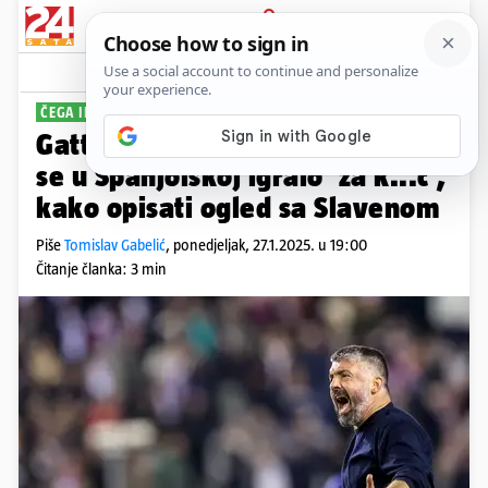
PRIJAVA
Sport
Komentari
113
ČEGA IH JE STRAH?
Gattusov Hajduk bez rizika. Ako
se u Španjolskoj igralo 'za k...c',
kako opisati ogled sa Slavenom
Piše
Tomislav Gabelić
,
ponedjeljak, 27.1.2025. u 19:00
Čitanje članka: 3 min