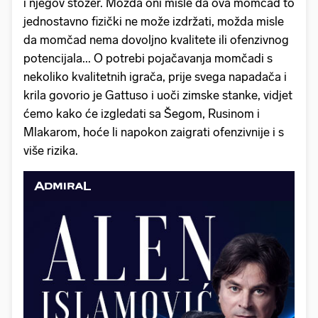
i njegov stožer. Možda oni misle da ova momčad to
jednostavno fizički ne može izdržati, možda misle
da momčad nema dovoljno kvalitete ili ofenzivnog
potencijala... O potrebi pojačavanja momčadi s
nekoliko kvalitetnih igrača, prije svega napadača i
krila govorio je Gattuso i uoči zimske stanke, vidjet
ćemo kako će izgledati sa Šegom, Rusinom i
Mlakarom, hoće li napokon zaigrati ofenzivnije i s
više rizika.