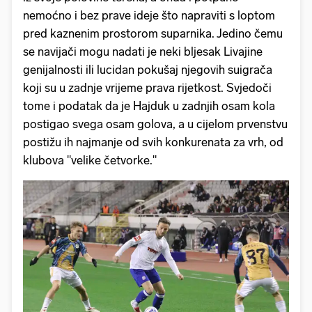
nemoćno i bez prave ideje što napraviti s loptom
pred kaznenim prostorom suparnika. Jedino čemu
se navijači mogu nadati je neki bljesak Livajine
genijalnosti ili lucidan pokušaj njegovih suigrača
koji su u zadnje vrijeme prava rijetkost. Svjedoči
tome i podatak da je Hajduk u zadnjih osam kola
postigao svega osam golova, a u cijelom prvenstvu
postižu ih najmanje od svih konkurenata za vrh, od
klubova "velike četvorke."