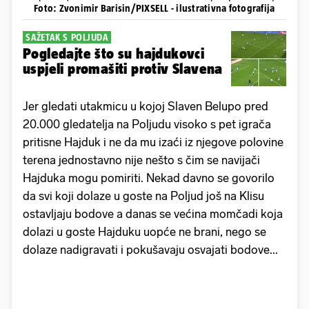
Foto: Zvonimir Barisin/PIXSELL - ilustrativna fotografija
SAŽETAK S POLJUDA
Pogledajte što su hajdukovci
uspjeli promašiti protiv Slavena
Jer gledati utakmicu u kojoj Slaven Belupo pred
20.000 gledatelja na Poljudu visoko s pet igrača
pritisne Hajduk i ne da mu izaći iz njegove polovine
terena jednostavno nije nešto s čim se navijači
Hajduka mogu pomiriti. Nekad davno se govorilo
da svi koji dolaze u goste na Poljud još na Klisu
ostavljaju bodove a danas se većina momčadi koja
dolazi u goste Hajduku uopće ne brani, nego se
dolaze nadigravati i pokušavaju osvajati bodove...