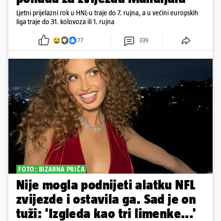
Ljetni prijelazni rok u HNL-u traje do 7. rujna, a u većini europskih
liga traje do 31. kolovoza ili 1. rujna
77
339
FOTO: BIZARNA PRIČA
Nije mogla podnijeti alatku NFL
zvijezde i ostavila ga. Sad je on
tuži: 'Izgleda kao tri limenke...'