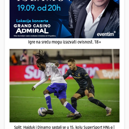
Igre na sreću mogu izazvati ovisnost. 18+
Split: Hajduk i Dinamo sastali se u 15. kolu SuperSport HNL-a |