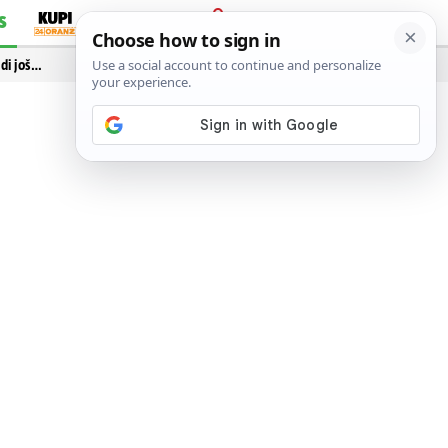
S
PRIJAVA
idi još…