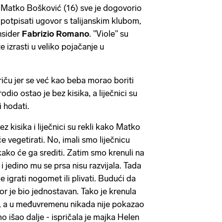
je Matko Bošković (16) sve je dogovorio
i potpisati ugovor s talijanskim klubom,
nsider
Fabrizio Romano
. "Viole" su
 izrasti u veliko pojačanje u
riču jer se već kao beba morao boriti
odio ostao je bez kisika, a liječnici su
 hodati.
z kisika i liječnici su rekli kako Matko
e vegetirati. No, imali smo liječnicu
kako će ga srediti. Zatim smo krenuli na
 i jedino mu se prsa nisu razvijala. Tada
e igrati nogomet ili plivati. Budući da
or je bio jednostavan. Tako je krenula
, a u međuvremenu nikada nije pokazao
 išao dalje - ispričala je majka Helen