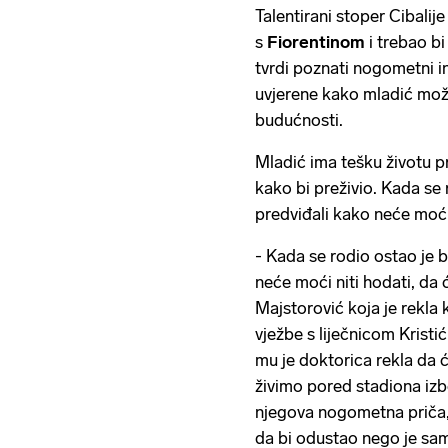
Talentirani stoper Cibali
s
Fiorentinom
i trebao b
tvrdi poznati nogometni i
uvjerene kako mladić može
budućnosti.
Mladić ima tešku životu p
kako bi preživio. Kada se r
predviđali kako neće moći
- Kada se rodio ostao je be
neće moći niti hodati, da ć
Majstorović koja je rekla 
vježbe s liječnicom Kristić
mu je doktorica rekla da ć
živimo pored stadiona izb
njegova nogometna priča
da bi odustao nego je samo