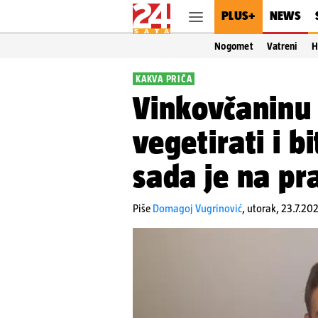
PLUS+
NEWS
Nogomet
Vatreni
H
KAKVA PRIČA
Vinkovčaninu 
vegetirati i b
sada je na pr
Piše
Domagoj Vugrinović
,
utorak, 23.7.202