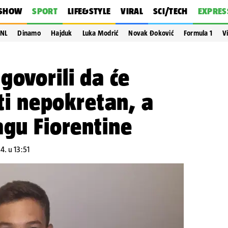
SHOW
SPORT
LIFE&STYLE
VIRAL
SCI/TECH
EXPRES
NL
Dinamo
Hajduk
Luka Modrić
Novak Đoković
Formula 1
V
govorili da će
iti nepokretan, a
agu Fiorentine
4. u 13:51