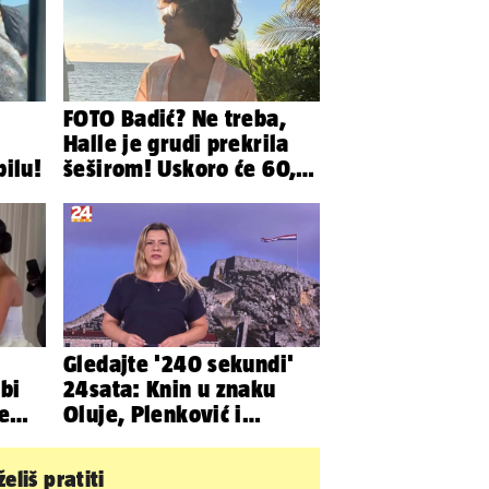
FOTO Badić? Ne treba,
Halle je grudi prekrila
ilu!
šeširom! Uskoro će 60,
ljetuje u golim izdanjima
Gledajte '240 sekundi'
bi
24sata: Knin u znaku
te
Oluje, Plenković i
Milanović se ignorirali...
eliš pratiti