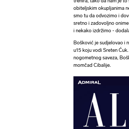
trenira, tako da nam je to
obiteljskim okupljanima 
smo tu da odvozimo i dovo
sretno i zadovoljno onime
i nekako izdržimo - dodal
Bošković je sudjelovao i 
u15 koju vodi Sreten Ću
nogometnog saveza, Bošk
momčad Cibalije.