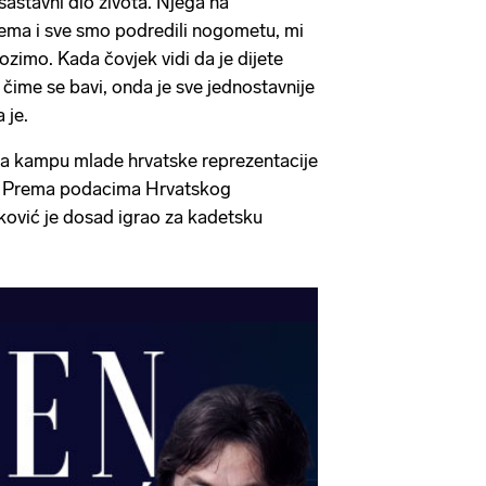
 sastavni dio života. Njega na
nema i sve smo podredili nogometu, mi
zimo. Kada čovjek vidi da je dijete
 čime se bavi, onda je sve jednostavnije
a je.
na kampu mlade hrvatske reprezentacije
k. Prema podacima Hrvatskog
ović je dosad igrao za kadetsku