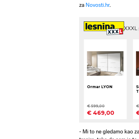
za
Novosti.hr
.
- Mi to ne gledamo kao z