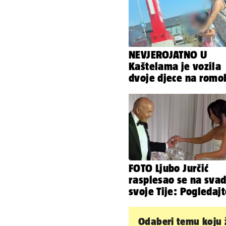
NEVJEROJATNO U
Kaštelama je vozila
dvoje djece na romob
FOTO Ljubo Jurčić
rasplesao se na svad
svoje Tije: Pogledaj
kako je izgledalo
vjenčanje...
Odaberi temu koju ž