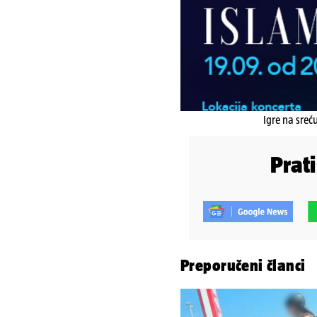
Igre na sreć
Prat
Preporučeni članci