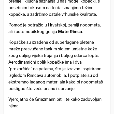
prenijeli ključna saznanja u naš model kopački, s
posebnim fokusom na to da smanjimo težinu
kopačke, a zadržimo ostale vrhunske kvalitete.
Pomoć je potražio u Hrvatskoj, zemlji nogometa,
ali i automobilskog genija
Mate Rimca
.
Kopačke su izrađene od superlagane pletene
mreže presvučene tankim slojem umjetne kože
zbog duljeg vijeka trajanja i boljeg udarca lopte.
Aerodinamični oblik kopačke ima i dva
"prozorčića" na petama, što je izravno inspirirano
izgledom Rimčeva automobila. I potplate su od
ekstremno laganog materijala kako bi nogometaš
postigao što veću brzinu i ubrzanje.
Vjerojatno će Griezmann biti i te kako zadovoljan
njima...