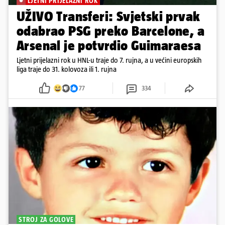
LJETNI PRIJELAZNI ROK
UŽIVO Transferi: Svjetski prvak
odabrao PSG preko Barcelone, a
Arsenal je potvrdio Guimaraesa
Ljetni prijelazni rok u HNL-u traje do 7. rujna, a u većini europskih
liga traje do 31. kolovoza ili 1. rujna
77
334
STROJ ZA GOLOVE