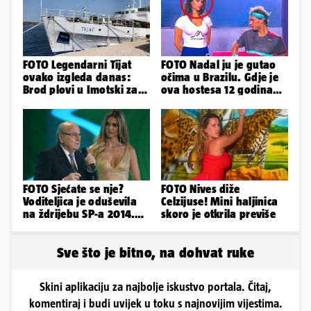
FOTO Legendarni Tijat
FOTO Nadal ju je gutao
ovako izgleda danas:
očima u Brazilu. Gdje je
Brod plovi u Imotski za
ova hostesa 12 godina
samo 20.000 eura
poslije i kako izgleda?
FOTO Sjećate se nje?
FOTO Nives diže
Voditeljica je oduševila
Celzijuse! Mini haljinica
na ždrijebu SP-a 2014.
skoro je otkrila previše
Evo kako danas izgleda
Sve što je bitno, na dohvat ruke
Skini aplikaciju za najbolje iskustvo portala. Čitaj,
komentiraj i budi uvijek u toku s najnovijim vijestima.