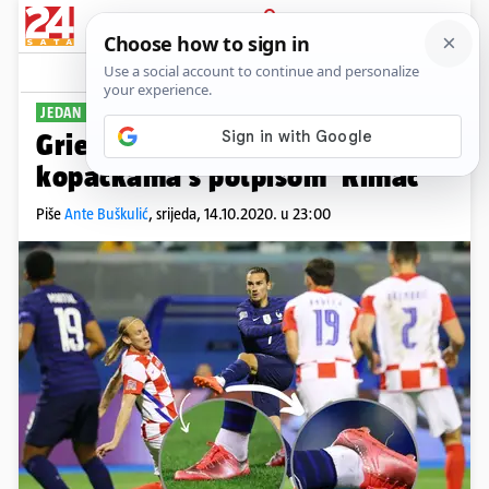
PRIJAVA
Sport
Komentari
13
JEDAN OD PRVIH DODIRA...
Griezmann nam ovaj put zabio u
kopačkama s potpisom 'Rimac'
Piše
Ante Buškulić
,
srijeda, 14.10.2020. u 23:00