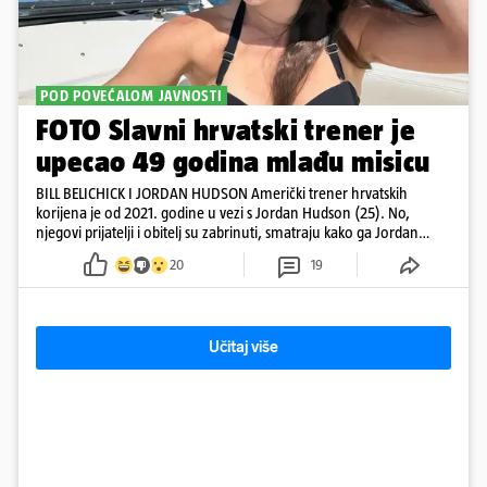
POD POVEĆALOM JAVNOSTI
FOTO Slavni hrvatski trener je
upecao 49 godina mlađu misicu
BILL BELICHICK I JORDAN HUDSON Američki trener hrvatskih
korijena je od 2021. godine u vezi s Jordan Hudson (25). No,
njegovi prijatelji i obitelj su zabrinuti, smatraju kako ga Jordan
kontrolira
20
19
Učitaj više