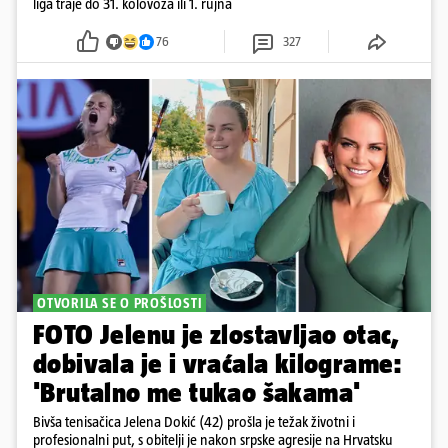
liga traje do 31. kolovoza ili 1. rujna
76
327
OTVORILA SE O PROŠLOSTI
FOTO Jelenu je zlostavljao otac,
dobivala je i vraćala kilograme:
'Brutalno me tukao šakama'
Bivša tenisačica Jelena Dokić (42) prošla je težak životni i
profesionalni put, s obitelji je nakon srpske agresije na Hrvatsku