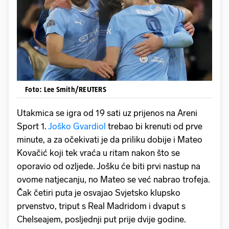
Foto: Lee Smith/REUTERS
Utakmica se igra od 19 sati uz prijenos na Areni
Sport 1.
Joško Gvardiol
trebao bi krenuti od prve
minute, a za očekivati je da priliku dobije i Mateo
Kovačić koji tek vraća u ritam nakon što se
oporavio od ozljede. Jošku će biti prvi nastup na
ovome natjecanju, no Mateo se već nabrao trofeja.
Čak četiri puta je osvajao Svjetsko klupsko
prvenstvo, triput s Real Madridom i dvaput s
Chelseajem, posljednji put prije dvije godine.