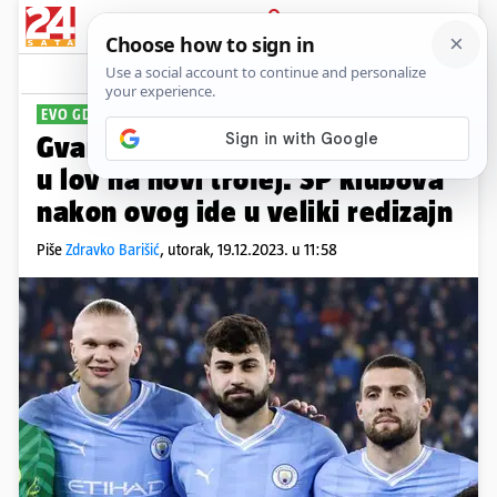
PRIJAVA
Sport
Komentari
6
EVO GDJE GLEDATI
Gvardiol i Kovačić večeras kreću
u lov na novi trofej. SP klubova
nakon ovog ide u veliki redizajn
Piše
Zdravko Barišić
,
utorak, 19.12.2023. u 11:58