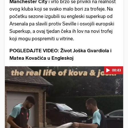
Manchester City
i vrlo brzo se privikli na realnost
ovog kluba koji se svako malo bori za trofeje. Na
početku sezone izgubili su engleski superkup od
Arsenala pa slavili protiv Seville i osvojili europski
Superkup, a ovaj tjedan čeka ih lov na novi trofej
koji mogu pospremiti u vitrine.
POGLEDAJTE VIDEO: Život Joška Gvardiola i
Matea Kovačića u Engleskoj
00:43
Pokretanje videa...