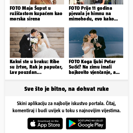
FOTO Maja Šuput u
FOTO Prije 11 godina
ružičastom kupaćem kao
pjevala je himnu na
morska sirena
mimohodu, evo kako
danas izgleda Mia
Negovetić
Kakvi ste u braku: Ribe
FOTO Koga ljubi Petar
su žrtve, Rak je papučar,
Sučić? Na zimu imali
Lav pouzdan...
bajkovito vjenčanje, a
sada je na svijet stigao -
sin!
Sve što je bitno, na dohvat ruke
Skini aplikaciju za najbolje iskustvo portala. Čitaj,
komentiraj i budi uvijek u toku s najnovijim vijestima.