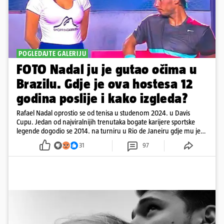
POGLEDAJTE GALERIJU
FOTO Nadal ju je gutao očima u
Brazilu. Gdje je ova hostesa 12
godina poslije i kako izgleda?
Rafael Nadal oprostio se od tenisa u studenom 2024. u Davis
Cupu. Jedan od najviralnijih trenutaka bogate karijere sportske
legende dogodio se 2014. na turniru u Rio de Janeiru gdje mu je
pažnju odvlačila ljepotica iza klupe
31
97