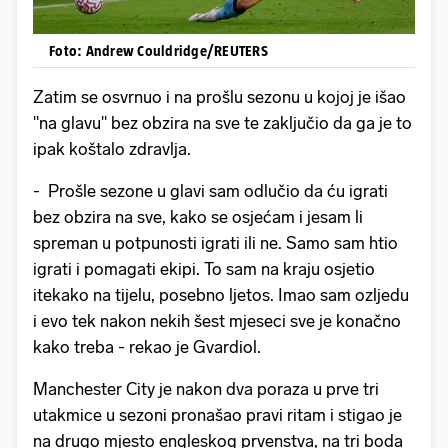
Foto: Andrew Couldridge/REUTERS
Zatim se osvrnuo i na prošlu sezonu u kojoj je išao
"na glavu" bez obzira na sve te zaključio da ga je to
ipak koštalo zdravlja.
- Prošle sezone u glavi sam odlučio da ću igrati
bez obzira na sve, kako se osjećam i jesam li
spreman u potpunosti igrati ili ne. Samo sam htio
igrati i pomagati ekipi. To sam na kraju osjetio
itekako na tijelu, posebno ljetos. Imao sam ozljedu
i evo tek nakon nekih šest mjeseci sve je konačno
kako treba - rekao je Gvardiol.
Manchester City je nakon dva poraza u prve tri
utakmice u sezoni pronašao pravi ritam i stigao je
na drugo mjesto engleskog prvenstva, na tri boda