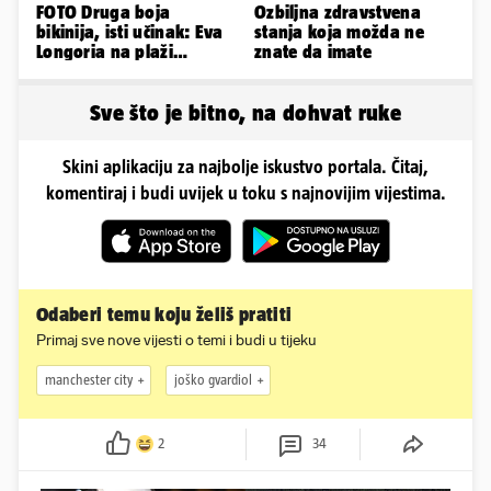
FOTO Druga boja
Ozbiljna zdravstvena
bikinija, isti učinak: Eva
stanja koja možda ne
Longoria na plaži
znate da imate
pipkala svoje zanosne
obline
Sve što je bitno, na dohvat ruke
Skini aplikaciju za najbolje iskustvo portala. Čitaj,
komentiraj i budi uvijek u toku s najnovijim vijestima.
Odaberi temu koju želiš pratiti
Primaj sve nove vijesti o temi i budi u tijeku
manchester city
joško gvardiol
2
34