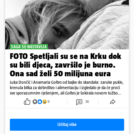
SAGA SE NASTAVLJA
FOTO Spetljali su se na Krku dok
su bili djeca, završilo je burno.
Ona sad želi 50 milijuna eura
Luka Dončić i Anamaria Goltes od bajke do skandala: zaruke pukle,
krenula bitka za skrbništvo i alimentaciju i izgledalo je da će proći
sve sporazumnim rješenjem, ali Goltes je šokirala novom tužbom
u Sloveniji
9
36
Učitaj više