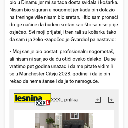
bio u Dinamu jer mi se tada dosta sviđala i košarka.
Nisam bio siguran u nogomet jer kada bih dolazio
na treninge više nisam bio sretan. Htio sam pronaći
druge načine da budem sretan kao što sam se prije
osjećao. Svi moji prijatelji trenirali su košarku tako
da sam i ja želio -započeo je Gvardiol pa nastavio:
- Moj san je bio postati profesionalni nogometaš,
ali nisam ni sanjao da ću otići ovako daleko. Da se
vratimo pet godina unazad i da me pitate vidim li
se u Manchester Cityju 2023. godine, i dalje bih
rekao da nema šanse i da je to nemoguće.