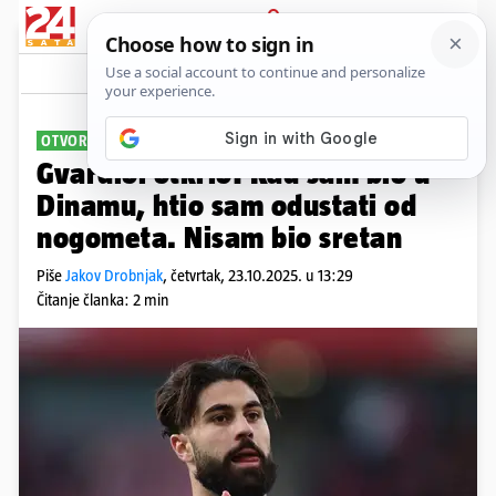
PRIJAVA
Sport
Komentari
34
OTVORIO DUŠU
Gvardiol otkrio: Kad sam bio u
Dinamu, htio sam odustati od
nogometa. Nisam bio sretan
Piše
Jakov Drobnjak
,
četvrtak, 23.10.2025. u 13:29
Čitanje članka: 2 min