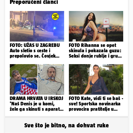
Preporučeni članci
FOTO: UŽAS U ZAGREBU
FOTO Rihanna se opet
Auto sletio s ceste i
skinula i pokazala guzu:
prepolovio se. Čovjek
Seksi donje rublje i grudi
poginuo, ima ozlijeđenih
pale u drugi plan
DRAMA HRVATA U IRSKOJ
FOTO Kate, vidi ti se baš -
'Naš Denis je u komi,
sve! Sportska novinarka
žele ga skinuti s aparata!
provocira pratitelje u
Molim vas, pomozite'
oskudnim haljinama
Sve što je bitno, na dohvat ruke