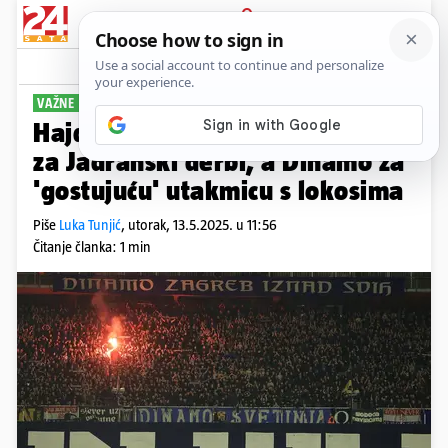
PRIJAVA
Sport
Komentari
32
VAŽNE INFORMACIJE
Hajduk objavio cijene ulaznica
za Jadranski derbi, a Dinamo za
'gostujuću' utakmicu s lokosima
Piše
Luka Tunjić
,
utorak, 13.5.2025. u 11:56
Čitanje članka: 1 min