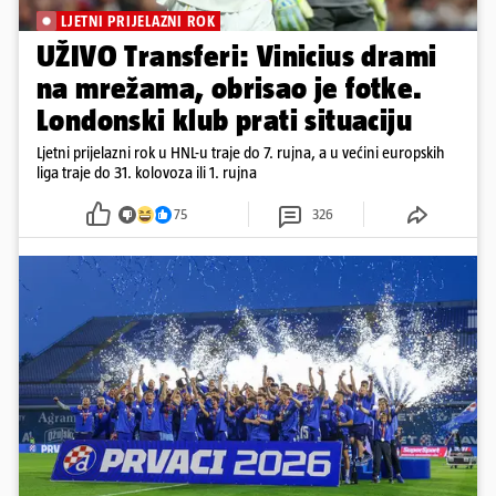
LJETNI PRIJELAZNI ROK
UŽIVO Transferi: Vinicius drami
na mrežama, obrisao je fotke.
Londonski klub prati situaciju
Ljetni prijelazni rok u HNL-u traje do 7. rujna, a u većini europskih
liga traje do 31. kolovoza ili 1. rujna
75
326