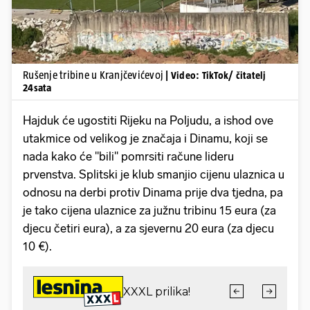
Rušenje tribine u Kranjčevićevoj
| Video: TikTok/ čitatelj
24sata
Hajduk će ugostiti Rijeku na Poljudu, a ishod ove
utakmice od velikog je značaja i Dinamu, koji se
nada kako će "bili" pomrsiti račune lideru
prvenstva. Splitski je klub smanjio cijenu ulaznica u
odnosu na derbi protiv Dinama prije dva tjedna, pa
je tako cijena ulaznice za južnu tribinu 15 eura (za
djecu četiri eura), a za sjevernu 20 eura (za djecu
10 €).