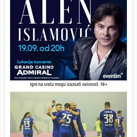
Igre na sreću mogu izazvati ovisnost. 18+