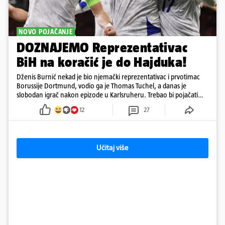
NOVO POJAČANJE
DOZNAJEMO Reprezentativac
BiH na koračić je do Hajduka!
Dženis Burnić nekad je bio njemački reprezentativac i prvotimac
Borussije Dortmund, vodio ga je Thomas Tuchel, a danas je
slobodan igrač nakon epizode u Karlsruheru. Trebao bi pojačati
konkurenciju u veznom redu
12
27
Učitaj više