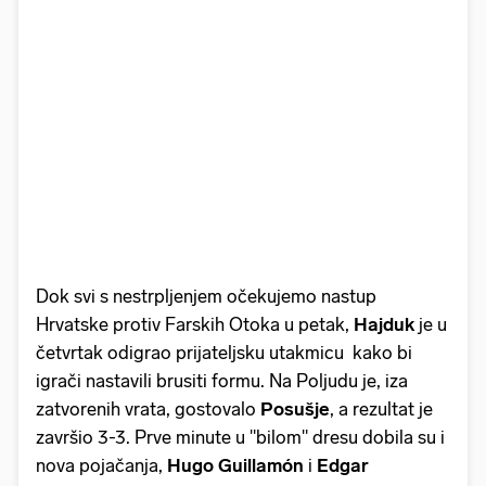
Dok svi s nestrpljenjem očekujemo nastup
Hrvatske protiv Farskih Otoka u petak,
Hajduk
je u
četvrtak odigrao prijateljsku utakmicu kako bi
igrači nastavili brusiti formu. Na Poljudu je, iza
zatvorenih vrata, gostovalo
Posušje
, a rezultat je
završio 3-3. Prve minute u "bilom" dresu dobila su i
nova pojačanja,
Hugo Guillamón
i
Edgar