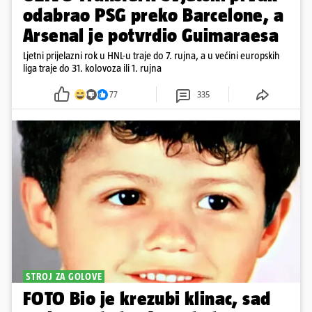
odabrao PSG preko Barcelone, a
Arsenal je potvrdio Guimaraesa
Ljetni prijelazni rok u HNL-u traje do 7. rujna, a u većini europskih
liga traje do 31. kolovoza ili 1. rujna
77
335
STROJ ZA GOLOVE
FOTO Bio je krezubi klinac, sad