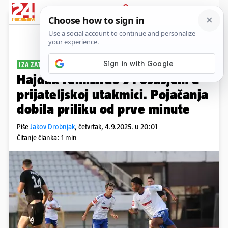
PRIJAVA
Sport
Komentari
19
IZA ZATVORENIH VRATA
Hajduk remizirao s Posušjem u
prijateljskoj utakmici. Pojačanja
dobila priliku od prve minute
Piše
Jakov Drobnjak
,
četvrtak, 4.9.2025. u 20:01
Čitanje članka: 1 min