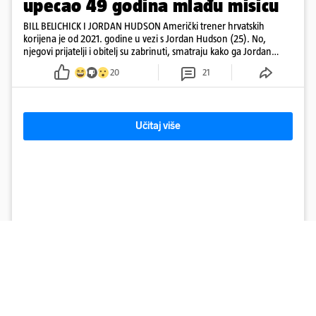
upecao 49 godina mlađu misicu
BILL BELICHICK I JORDAN HUDSON Američki trener hrvatskih
korijena je od 2021. godine u vezi s Jordan Hudson (25). No,
njegovi prijatelji i obitelj su zabrinuti, smatraju kako ga Jordan
kontrolira
20
21
Učitaj više