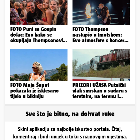
FOTO Puni se Gospin
FOTO Thompson
dolac: Evo kako se
nastupio u Imotskom:
okupljaju Thompsonovi
Evo atmosfere s koncerta
obožavatelji u Imotskom
na Gospinom dolcu
FOTO Maja Šuput
PRIZORI UŽASA Putnički
pokazala je isklesano
vlak smrskan u sudaru s
tijelo u bikiniju
teretnim, na terenu i
helikopter hitne
Sve što je bitno, na dohvat ruke
Skini aplikaciju za najbolje iskustvo portala. Čitaj,
komentiraj i budi uvijek u toku s najnovijim vijestima.