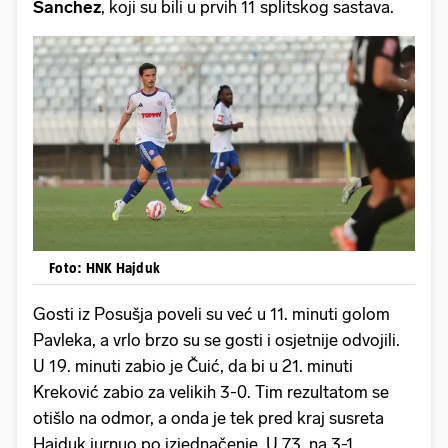
Sanchez
, koji su bili u prvih 11 splitskog sastava.
Foto: HNK Hajduk
Gosti iz Posušja poveli su već u 11. minuti golom
Pavleka, a vrlo brzo su se gosti i osjetnije odvojili.
U 19. minuti zabio je Čuić, da bi u 21. minuti
Kreković zabio za velikih 3-0. Tim rezultatom se
otišlo na odmor, a onda je tek pred kraj susreta
Hajduk jurnuo po izjednačenje. U 73. na 3-1