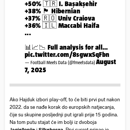
+50% 🇹🇷 I. Başakşehir
+38% 🏴󠁧󠁢󠁳󠁣󠁴󠁿 Hibernian
+37% 🇷🇴 Univ Craiova
+36% 🇮🇱 Maccabi Haifa
...
📊📈📉 Full analysis for all…
pic.twitter.com/8sgwxSqFbn
August
— Football Meets Data (@fmeetsdata)
7, 2025
Ako Hajduk izbori play-off, to će biti prvi put nakon
2022. da se nađe korak do europskih natjecanja,
čije su skupine posljednji put igrali prije 15 godina.
Na tom putu stajat će im bolji iz dvoboja
Jagiellonije
i
Silkeborga
. Prvi susret pripao je