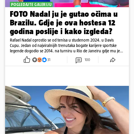
POGLEDAJTE GALERIJU
FOTO Nadal ju je gutao očima u
Brazilu. Gdje je ova hostesa 12
godina poslije i kako izgleda?
Rafael Nadal oprostio se od tenisa u studenom 2024. u Davis
Cupu. Jedan od najviralnijih trenutaka bogate karijere sportske
legende dogodio se 2014. na turniru u Rio de Janeiru gdje mu je
pažnju odvlačila ljepotica iza klupe
31
100