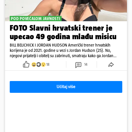
POD POVEĆALOM JAVNOSTI
FOTO Slavni hrvatski trener je
upecao 49 godina mlađu misicu
BILL BELICHICK I JORDAN HUDSON Američki trener hrvatskih
korijena je od 2021. godine u vezi s Jordan Hudson (25). No,
njegovi prijatelji i obitelj su zabrinuti, smatraju kako ga Jordan
kontrolira
18
14
Učitaj više