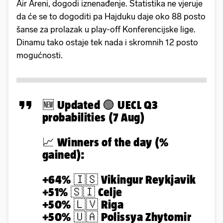
Air Areni, dogodi iznenađenje. Statistika ne vjeruje
da će se to dogoditi pa Hajduku daje oko 88 posto
šanse za prolazak u play-off Konferencijske lige.
Dinamu tako ostaje tek nada i skromnih 12 posto
mogućnosti.
🆕 Updated 🟢 UECL Q3
probabilities (7 Aug)
📈 Winners of the day (%
gained):
+64% 🇮🇸 Vikingur Reykjavik
+51% 🇸🇮 Celje
+50% 🇱🇻 Riga
+50% 🇺🇦 Polissya Zhytomir