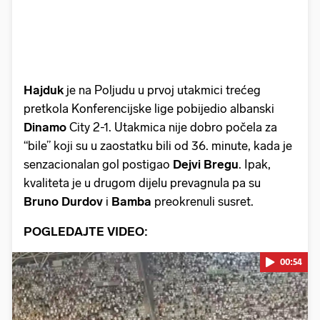
Hajduk
je na Poljudu u prvoj utakmici trećeg
pretkola Konferencijske lige pobijedio albanski
Dinamo
City 2-1. Utakmica nije dobro počela za
“bile” koji su u zaostatku bili od 36. minute, kada je
senzacionalan gol postigao
Dejvi Bregu
. Ipak,
kvaliteta je u drugom dijelu prevagnula pa su
Bruno
Durdov
i
Bamba
preokrenuli susret.
POGLEDAJTE VIDEO:
00:54