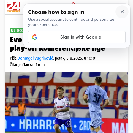
PRIJAVA
Sport
Komentari
89
UZ DOZU OPREZA
Evo kolike su šanse Hajduka za
play-off Konferencijske lige
Piše
Domagoj Vugrinović
,
petak, 8.8.2025. u 10:01
Čitanje članka: 1 min