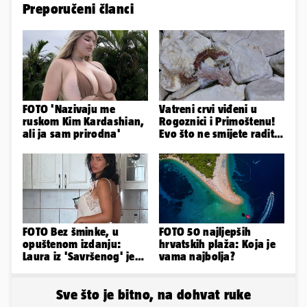
Preporučeni članci
FOTO 'Nazivaju me
Vatreni crvi viđeni u
ruskom Kim Kardashian,
Rogoznici i Primoštenu!
ali ja sam prirodna'
Evo što ne smijete raditi
kada ih vidite
FOTO Bez šminke, u
FOTO 50 najljepših
opuštenom izdanju:
hrvatskih plaža: Koja je
Laura iz 'Savršenog' je
vama najbolja?
objavila fotke sa svog
odmora
Sve što je bitno, na dohvat ruke