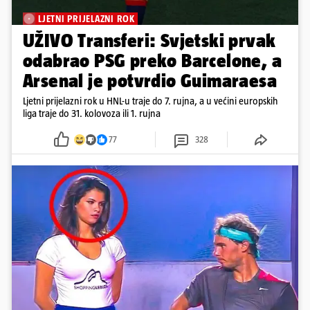
LJETNI PRIJELAZNI ROK
UŽIVO Transferi: Svjetski prvak
odabrao PSG preko Barcelone, a
Arsenal je potvrdio Guimaraesa
Ljetni prijelazni rok u HNL-u traje do 7. rujna, a u većini europskih
liga traje do 31. kolovoza ili 1. rujna
77
328