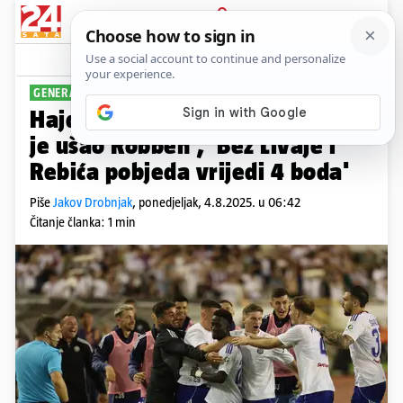
PRIJAVA
Sport
Komentari
44
GENERALNO ZADOVOLJNI
Hajdukovci na Faceu: 'U Bambu
je ušao Robben', 'Bez Livaje i
Rebića pobjeda vrijedi 4 boda'
Piše
Jakov Drobnjak
,
ponedjeljak, 4.8.2025. u 06:42
Čitanje članka: 1 min