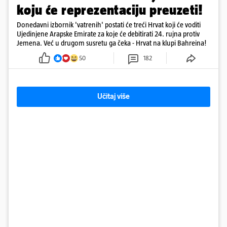
koju će reprezentaciju preuzeti!
Donedavni izbornik 'vatrenih' postati će treći Hrvat koji će voditi
Ujedinjene Arapske Emirate za koje će debitirati 24. rujna protiv
Jemena. Već u drugom susretu ga čeka - Hrvat na klupi Bahreina!
50
182
Učitaj više