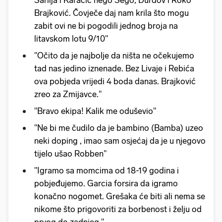
Brajković. Čovječe daj nam krila što mogu
zabit ovi ne bi pogodili jednog broja na
litavskom lotu 9/10"
"Očito da je najbolje da ništa ne očekujemo
tad nas jedino iznenade. Bez Livaje i Rebića
ova pobjeda vrijedi 4 boda danas. Brajković
zreo za Zmijavce."
"Bravo ekipa! Kalik me oduševio"
"Ne bi me čudilo da je bambino (Bamba) uzeo
neki doping , imao sam osjećaj da je u njegovo
tijelo ušao Robben"
"Igramo sa momcima od 18-19 godina i
pobjeđujemo. Garcia forsira da igramo
konačno nogomet. Grešaka će biti ali nema se
nikome što prigovoriti za borbenost i želju od
prvog do zadnjeg."