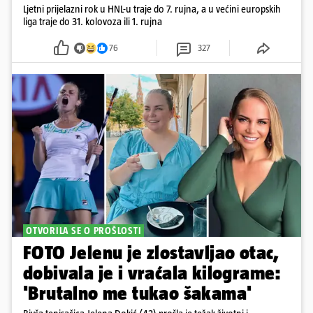
Ljetni prijelazni rok u HNL-u traje do 7. rujna, a u većini europskih
liga traje do 31. kolovoza ili 1. rujna
76
327
OTVORILA SE O PROŠLOSTI
FOTO Jelenu je zlostavljao otac,
dobivala je i vraćala kilograme:
'Brutalno me tukao šakama'