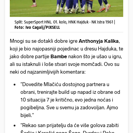
Split: SuperSport HNL. 01. kolo, HNK Hajduk - NK Istra 1961 |
Foto: Ivo Cagalj/PIXSELL
Mnogi su se dotakli dobre igre
Anthonyja Kalika
,
koji je bio najopasniji pojedinac u dresu Hajduka, te
jako dobre partije
Bambe
nakon što je ušao u igru,
ali su istaknuli i loše stvari svoje momčadi. Ovo su
neki od najzanimljivijih komentara:
"Dovedite Mlačiću dostojnog partnera u
obrani, trenirajte build up napad iz obrane od
10 situacija 7 je kritično, evo jedna noćas i
pogibeljna. Sve u svemu ja zadovoljan. Ajmo
bijeli."
"Rekao san prijatelju da će više golova zabiti
Šarlija i Karačić nego Šego, Durdov i Roko