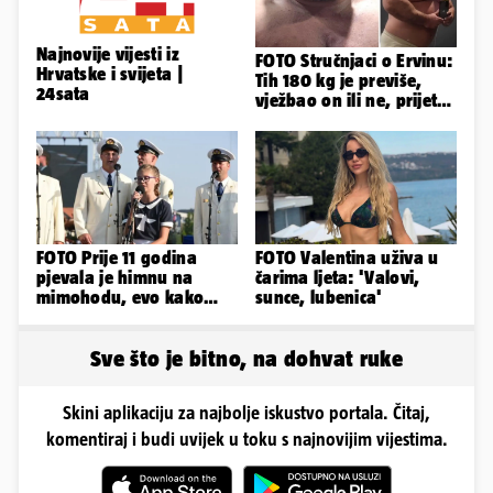
Najnovije vijesti iz
FOTO Stručnjaci o Ervinu:
Hrvatske i svijeta |
Tih 180 kg je previše,
24sata
vježbao on ili ne, prijete
mu mnoge komplikacije
FOTO Prije 11 godina
FOTO Valentina uživa u
pjevala je himnu na
čarima ljeta: 'Valovi,
mimohodu, evo kako
sunce, lubenica'
danas izgleda Mia
Negovetić
Sve što je bitno, na dohvat ruke
Skini aplikaciju za najbolje iskustvo portala. Čitaj,
komentiraj i budi uvijek u toku s najnovijim vijestima.