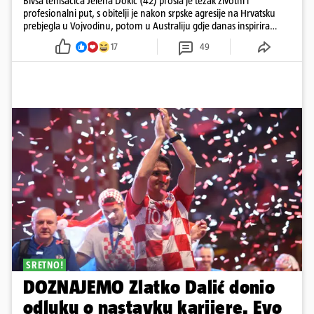
Bivša tenisačica Jelena Dokić (42) prošla je težak životni i
profesionalni put, s obitelji je nakon srpske agresije na Hrvatsku
prebjegla u Vojvodinu, potom u Australiju gdje danas inspirira
mnoge
17
49
SRETNO!
DOZNAJEMO Zlatko Dalić donio
odluku o nastavku karijere. Evo