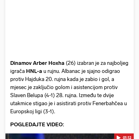
Dinamov Arber Hoxha
(26) izabran je za najboljeg
igrača
HNL-a
u rujnu. Albanac je sjajno odigrao
protiv Hajduka 20. rujna kada je zabio i gol, a
mjesec je zaključio golom i asistencijom protiv
Slaven Belupa (4-1) 28. rujna. Između te dvije
utakmice stigao je i asistirati protiv Fenerbahčea u
Europskoj ligi (3-1).
POGLEDAJTE VIDEO:
01:12