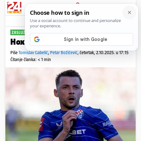
PRIJAVA
Sport
Komentari
4
ZASLUŽENO?
Hoxha igrač mjeseca u HNL-u!
Piše
Tomislav Gabelić
,
Petar Božičević
,
četvrtak, 2.10.2025. u 17:15
Čitanje članka: < 1 min