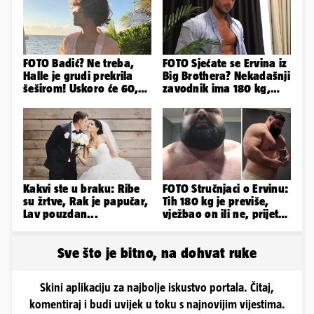
FOTO Badić? Ne treba,
FOTO Sjećate se Ervina iz
Halle je grudi prekrila
Big Brothera? Nekadašnji
šeširom! Uskoro će 60,
zavodnik ima 180 kg,
ljetuje u golim izdanjima
evo kako izgleda
Kakvi ste u braku: Ribe
FOTO Stručnjaci o Ervinu:
su žrtve, Rak je papučar,
Tih 180 kg je previše,
Lav pouzdan...
vježbao on ili ne, prijete
mu mnoge komplikacije
Sve što je bitno, na dohvat ruke
Skini aplikaciju za najbolje iskustvo portala. Čitaj,
komentiraj i budi uvijek u toku s najnovijim vijestima.