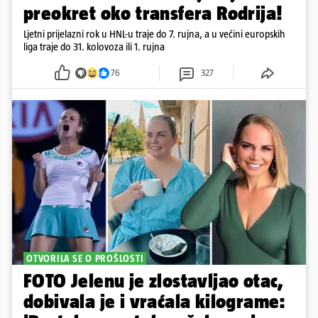
preokret oko transfera Rodrija!
Ljetni prijelazni rok u HNL-u traje do 7. rujna, a u većini europskih
liga traje do 31. kolovoza ili 1. rujna
76
327
OTVORILA SE O PROŠLOSTI
FOTO Jelenu je zlostavljao otac,
dobivala je i vraćala kilograme: