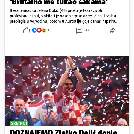
'Brutalno me tukao šakama'
Bivša tenisačica Jelena Dokić (42) prošla je težak životni i
profesionalni put, s obitelji je nakon srpske agresije na Hrvatsku
prebjegla u Vojvodinu, potom u Australiju gdje danas inspirira
mnoge
16
47
SRETNO!
DOZNAJEMO Zlatko Dalić donio