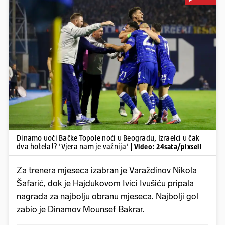
Pokretanje videa...
Dinamo uoči Bačke Topole noći u Beogradu, Izraelci u čak
dva hotela!? 'Vjera nam je važnija'
| Video: 24sata/pixsell
Za trenera mjeseca izabran je Varaždinov Nikola
Šafarić, dok je Hajdukovom Ivici Ivušiću pripala
nagrada za najbolju obranu mjeseca. Najbolji gol
zabio je Dinamov Mounsef Bakrar.