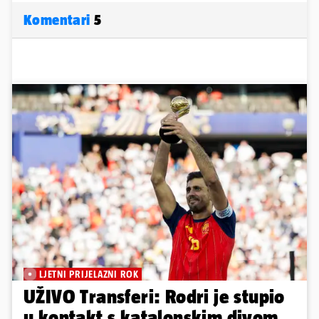
Komentari
5
LJETNI PRIJELAZNI ROK
UŽIVO Transferi: Rodri je stupio
u kontakt s katalonskim divom