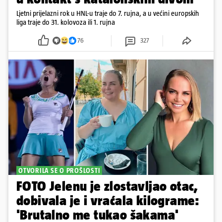
Ljetni prijelazni rok u HNL-u traje do 7. rujna, a u većini europskih
liga traje do 31. kolovoza ili 1. rujna
76
327
OTVORILA SE O PROŠLOSTI
FOTO Jelenu je zlostavljao otac,
dobivala je i vraćala kilograme:
'Brutalno me tukao šakama'