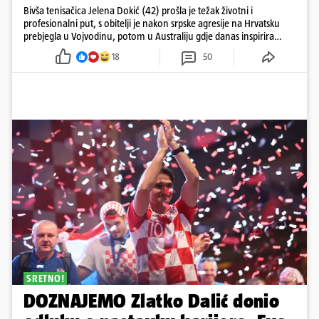
Bivša tenisačica Jelena Dokić (42) prošla je težak životni i
profesionalni put, s obitelji je nakon srpske agresije na Hrvatsku
prebjegla u Vojvodinu, potom u Australiju gdje danas inspirira
mnoge
18
50
SRETNO!
DOZNAJEMO Zlatko Dalić donio