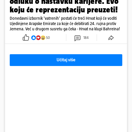
odluku o nastavku karijere. Evo
koju će reprezentaciju preuzeti!
Donedavni izbornik 'vatrenih' postati će treći Hrvat koji će voditi
Ujedinjene Arapske Emirate za koje će debitirati 24. rujna protiv
Jemena. Već u drugom susretu ga čeka - Hrvat na klupi Bahreina!
50
184
Učitaj više