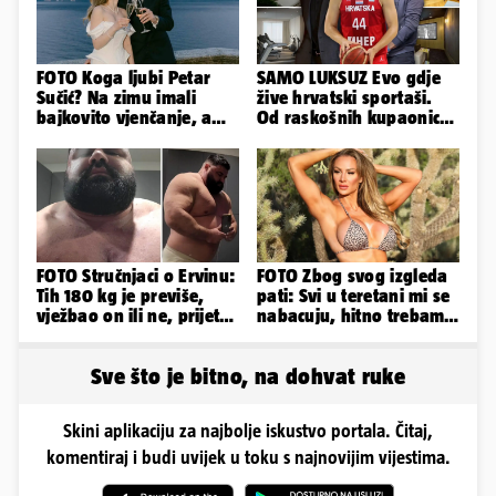
FOTO Koga ljubi Petar
SAMO LUKSUZ Evo gdje
Sučić? Na zimu imali
žive hrvatski sportaši.
bajkovito vjenčanje, a
Od raskošnih kupaonica
sada je na svijet stigao -
pa do privatnog kina
sin!
FOTO Stručnjaci o Ervinu:
FOTO Zbog svog izgleda
Tih 180 kg je previše,
pati: Svi u teretani mi se
vježbao on ili ne, prijete
nabacuju, hitno trebam
mu mnoge komplikacije
tjelohranitelja!
Sve što je bitno, na dohvat ruke
Skini aplikaciju za najbolje iskustvo portala. Čitaj,
komentiraj i budi uvijek u toku s najnovijim vijestima.