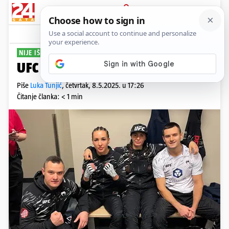
PRIJAVA
Sport
Komentari
5
NIJE IŠLO
UFC otpustio hrvatsku borkinju
Piše
Luka Tunjić
,
četvrtak, 8.5.2025. u 17:26
Čitanje članka: < 1 min