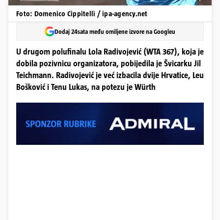
Foto: Domenico Cippitelli / ipa-agency.net
Dodaj 24sata među omiljene izvore na Googleu
U drugom polufinalu Lola Radivojević (WTA 367), koja je
dobila pozivnicu organizatora, pobijedila je Švicarku Jil
Teichmann. Radivojević je već izbacila dvije Hrvatice, Leu
Bošković i Tenu Lukas, na potezu je Würth