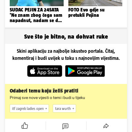
SUDAC PEJIN ZA 24SATA
FOTO Evo gdje su
'Ne znam zbog čega sam
pretukli Pejina
napadnut, nadam se da
će ih policija naći'
Sve što je bitno, na dohvat ruke
Skini aplikaciju za najbolje iskustvo portala. Čitaj,
komentiraj i budi uvijek u toku s najnovijim vijestima.
Odaberi temu koju želiš pratiti
Primaj sve nove vijesti o temi i budi u tijeku
itf zagreb ladies open
tara wurth