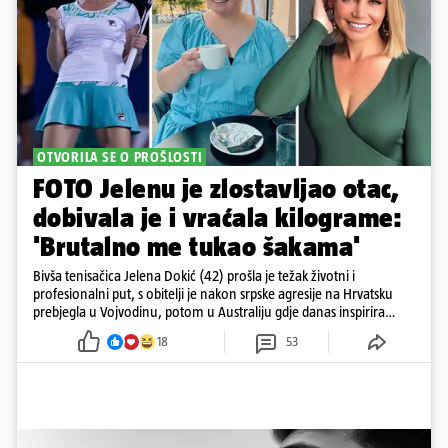
OTVORILA SE O PROŠLOSTI
FOTO Jelenu je zlostavljao otac,
dobivala je i vraćala kilograme:
'Brutalno me tukao šakama'
Bivša tenisačica Jelena Dokić (42) prošla je težak životni i
profesionalni put, s obitelji je nakon srpske agresije na Hrvatsku
prebjegla u Vojvodinu, potom u Australiju gdje danas inspirira
mnoge
18
53