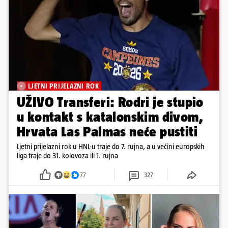
LJETNI PRIJELAZNI ROK
UŽIVO Transferi: Rodri je stupio
u kontakt s katalonskim divom,
Hrvata Las Palmas neće pustiti
Ljetni prijelazni rok u HNL-u traje do 7. rujna, a u većini europskih
liga traje do 31. kolovoza ili 1. rujna
77
327