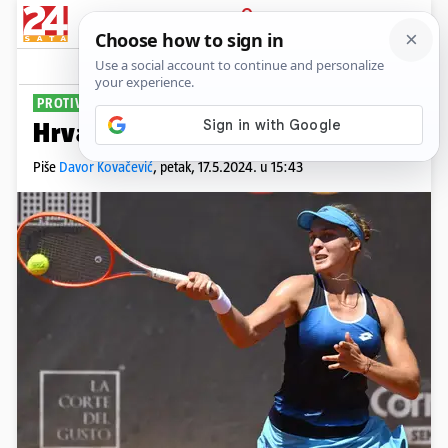
PRIJAVA
Sport
Komentari
0
PROTIV SRPKINJE
Hrvatica u finalu Ladies Opena
Piše
Davor Kovačević
,
petak, 17.5.2024. u 15:43