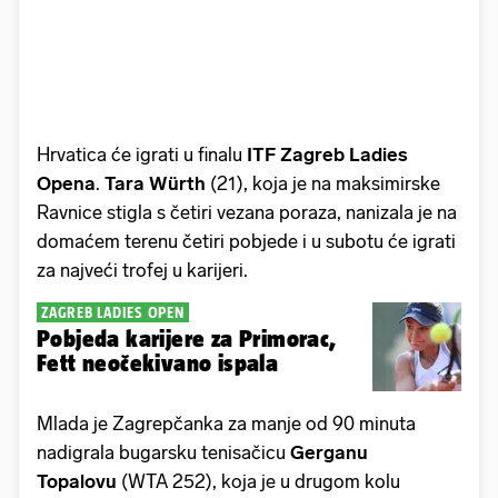
Hrvatica će igrati u finalu
ITF Zagreb Ladies
Opena
.
Tara Würth
(21), koja je na maksimirske
Ravnice stigla s četiri vezana poraza, nanizala je na
domaćem terenu četiri pobjede i u subotu će igrati
za najveći trofej u karijeri.
ZAGREB LADIES OPEN
Pobjeda karijere za Primorac,
Fett neočekivano ispala
Mlada je Zagrepčanka za manje od 90 minuta
nadigrala bugarsku tenisačicu
Gerganu
Topalovu
(WTA 252), koja je u drugom kolu