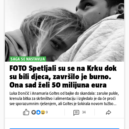
SAGA SE NASTAVLJA
FOTO Spetljali su se na Krku dok
su bili djeca, završilo je burno.
Ona sad želi 50 milijuna eura
Luka Dončić i Anamaria Goltes od bajke do skandala: zaruke pukle,
krenula bitka za skrbništvo i alimentaciju i izgledalo je da će proći
sve sporazumnim rješenjem, ali Goltes je šokirala novom tužbom
u Sloveniji
9
34