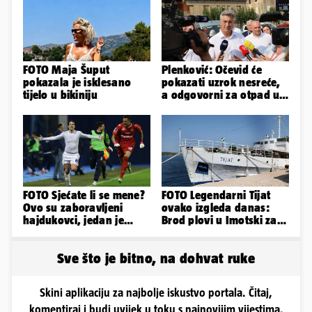
FOTO Maja Šuput
Plenković: Očevid će
pokazala je isklesano
pokazati uzrok nesreće,
tijelo u bikiniju
a odgovorni za otpad u
Gospiću će odgovarati
FOTO Sjećate li se mene?
FOTO Legendarni Tijat
Ovo su zaboravljeni
ovako izgleda danas:
hajdukovci, jedan je
Brod plovi u Imotski za
napuhao 3,3 promila...
samo 20.000 eura
Sve što je bitno, na dohvat ruke
Skini aplikaciju za najbolje iskustvo portala. Čitaj,
komentiraj i budi uvijek u toku s najnovijim vijestima.