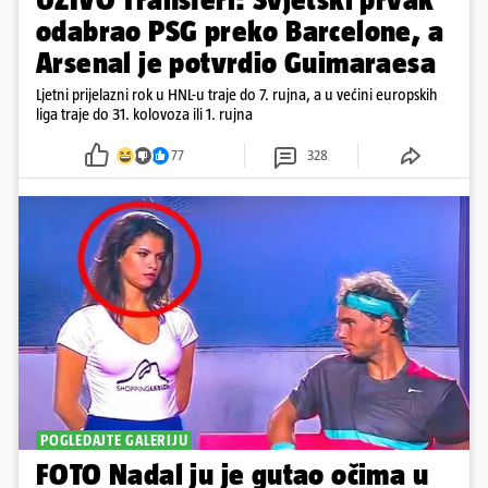
odabrao PSG preko Barcelone, a
Arsenal je potvrdio Guimaraesa
Ljetni prijelazni rok u HNL-u traje do 7. rujna, a u većini europskih
liga traje do 31. kolovoza ili 1. rujna
77
328
POGLEDAJTE GALERIJU
FOTO Nadal ju je gutao očima u