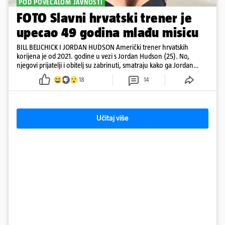
POD POVEĆALOM JAVNOSTI
FOTO Slavni hrvatski trener je
upecao 49 godina mlađu misicu
BILL BELICHICK I JORDAN HUDSON Američki trener hrvatskih
korijena je od 2021. godine u vezi s Jordan Hudson (25). No,
njegovi prijatelji i obitelj su zabrinuti, smatraju kako ga Jordan
kontrolira
18
14
Učitaj više