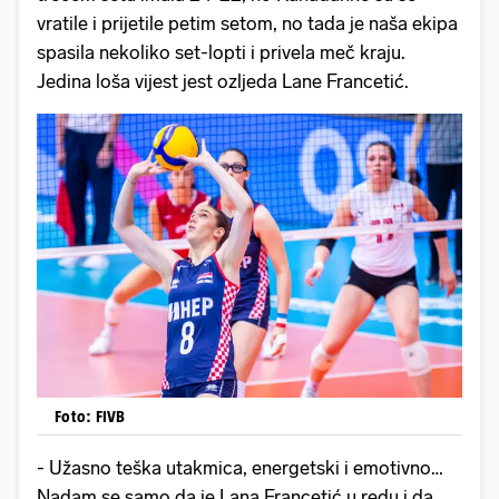
vratile i prijetile petim setom, no tada je naša ekipa
spasila nekoliko set-lopti i privela meč kraju.
Jedina loša vijest jest ozljeda Lane Francetić.
Foto: FIVB
- Užasno teška utakmica, energetski i emotivno…
Nadam se samo da je Lana Francetić u redu i da