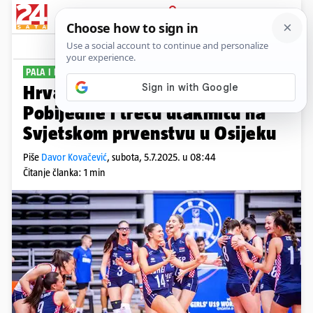
PRIJAVA
Sport
Komentari
5
PALA I KANADA
Hrvatice ruše sve pred sobom!
Pobijedile i treću utakmicu na
Svjetskom prvenstvu u Osijeku
Piše
Davor Kovačević
,
subota, 5.7.2025. u 08:44
Čitanje članka: 1 min