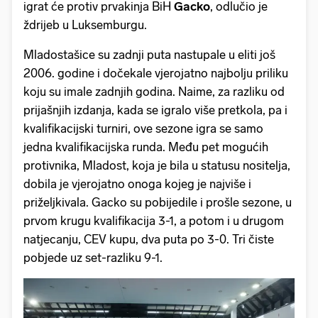
igrat će protiv prvakinja BiH
Gacko
, odlučio je
ždrijeb u Luksemburgu.
Mladostašice su zadnji puta nastupale u eliti još
2006. godine i dočekale vjerojatno najbolju priliku
koju su imale zadnjih godina. Naime, za razliku od
prijašnjih izdanja, kada se igralo više pretkola, pa i
kvalifikacijski turniri, ove sezone igra se samo
jedna kvalifikacijska runda. Među pet mogućih
protivnika, Mladost, koja je bila u statusu nositelja,
dobila je vjerojatno onoga kojeg je najviše i
priželjkivala. Gacko su pobijedile i prošle sezone, u
prvom krugu kvalifikacija 3-1, a potom i u drugom
natjecanju, CEV kupu, dva puta po 3-0. Tri čiste
pobjede uz set-razliku 9-1.