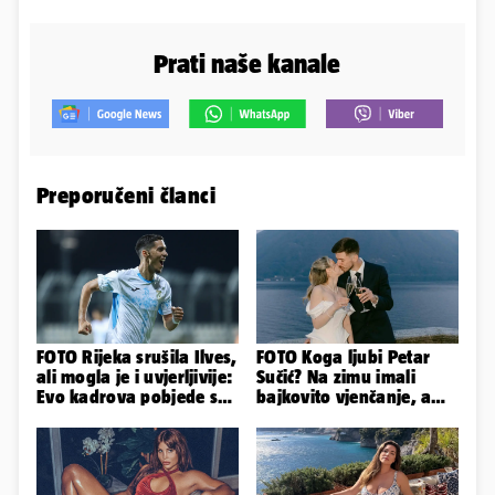
Prati naše kanale
Preporučeni članci
FOTO Rijeka srušila Ilves,
FOTO Koga ljubi Petar
ali mogla je i uvjerljivije:
Sučić? Na zimu imali
Evo kadrova pobjede s
bajkovito vjenčanje, a
Rujevice
sada je na svijet stigao -
sin!