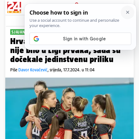
PRIJAVA
Sport
Komentari
1
SJAJAN ŽDRIJEB
Hrvatskih prvakinja 18 godina
nije bilo u Ligi prvaka, sada su
dočekale jedinstvenu priliku
Piše
Davor Kovačević
,
srijeda, 17.7.2024. u 11:04