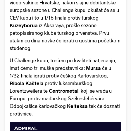
viceprvakinje Hrvatske, nakon sjajne debitantske
europske sezone u Challenge kupu, okušat će se u
CEV kupu i to u 1/16 finala protiv turskog
Kuzeyborua
iz Aksaraya, prošle sezone
petoplasiranog kluba turskog prvenstva. Prvu
utakmicu dinamovke će igrati u gostima početkom
studenog.
U Challenge kupu, trećem po kvaliteti natjecanju,
imat ćemo tri muška predstavnika:
Mursa
će u
1/32 finala igrati protiv češkog Karlovarskog,
Ribola Kaštela
protiv luksemburškog
Lorentzweilera te
Centrometal
, koji se vraća u
Europu, protiv mađarskog Székesfehérvára.
Odbojkašice karlovačkog
Kelteksa
tek će doznati
protivnice.