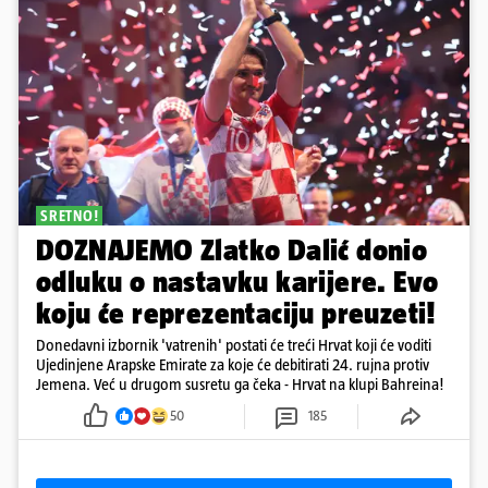
SRETNO!
DOZNAJEMO Zlatko Dalić donio
odluku o nastavku karijere. Evo
koju će reprezentaciju preuzeti!
Donedavni izbornik 'vatrenih' postati će treći Hrvat koji će voditi
Ujedinjene Arapske Emirate za koje će debitirati 24. rujna protiv
Jemena. Već u drugom susretu ga čeka - Hrvat na klupi Bahreina!
50
185