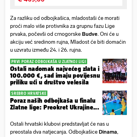
Za razliku od odbojkašica, mladostaši će morati
proći malo više protivnika za grupnu fazu Lige
prvaka, počevši od crnogorske
Budve
. Oni će u
akciju već sredinom rujna, Mladost će biti domaćin
u uzvratu između 24. i 26. rujna.
PRVI PORAZ ODBOJKAŠA U ZLATNOJ LIGI
Ostali nadomak najvećeg zlata i
100.000 €, sad imaju povijesnu
priliku ući u društvo velesila
SREBRO HRVATSKE
Poraz naših odbojkaša u finalu
Zlatne lige: Preokret Ukrajine...
Ostali hrvatski klubovi predstavljat će nas u
preostala dva natjecanja. Odbojkašice
Dinama
,