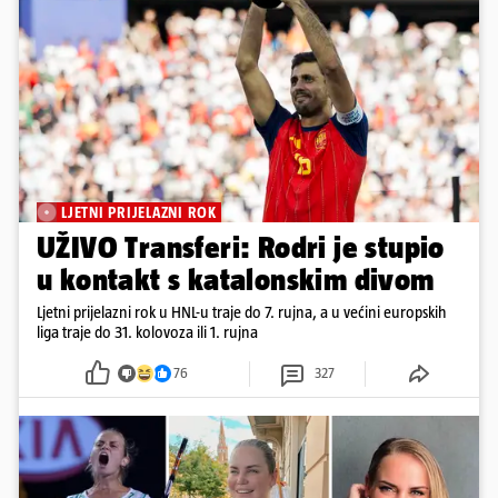
LJETNI PRIJELAZNI ROK
UŽIVO Transferi: Rodri je stupio
u kontakt s katalonskim divom
Ljetni prijelazni rok u HNL-u traje do 7. rujna, a u većini europskih
liga traje do 31. kolovoza ili 1. rujna
76
327