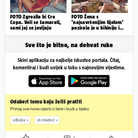
FOTO Zgrozila bi Cro
FOTO Žena s
Copa. Voli se šamarati,
'najsavršenijim tijelom'
sami joj se javljaju
pozirala je u bikiniju i
pokazala svoje bujne
obline...
Sve što je bitno, na dohvat ruke
Skini aplikaciju za najbolje iskustvo portala. Čitaj,
komentiraj i budi uvijek u toku s najnovijim vijestima.
Odaberi temu koju želiš pratiti
Primaj sve nove vijesti o temi i budi u tijeku
odbojka
ok mladost
1