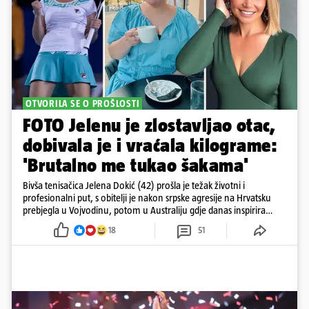
OTVORILA SE O PROŠLOSTI
FOTO Jelenu je zlostavljao otac,
dobivala je i vraćala kilograme:
'Brutalno me tukao šakama'
Bivša tenisačica Jelena Dokić (42) prošla je težak životni i
profesionalni put, s obitelji je nakon srpske agresije na Hrvatsku
prebjegla u Vojvodinu, potom u Australiju gdje danas inspirira
mnoge
18
51