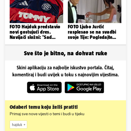
FOTO Hajduk predstavio
FOTO Ljubo Jurčić
novi gostujući dres.
rasplesao se na svadbi
Navijači složni: 'Sad
svoje Tije: Pogledajte
izgledamo kao Bayern...'
kako je izgledalo
vjenčanje...
Sve što je bitno, na dohvat ruke
Skini aplikaciju za najbolje iskustvo portala. Čitaj,
komentiraj i budi uvijek u toku s najnovijim vijestima.
Odaberi temu koju želiš pratiti
Primaj sve nove vijesti o temi i budi u tijeku
hajduk