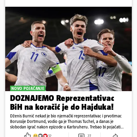
NOVO POJAČANJE
DOZNAJEMO Reprezentativac
BiH na koračić je do Hajduka!
Dženis Burnić nekad je bio njemački reprezentativac i prvotimac
Borussije Dortmund, vodio ga je Thomas Tuchel, a danas je
slobodan igrač nakon epizode u Karlsruheru. Trebao bi pojačati
konkurenciju u veznom redu
12
27