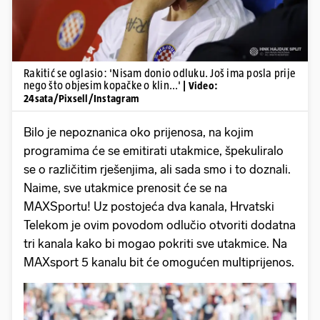
Rakitić se oglasio: 'Nisam donio odluku. Još ima posla prije
nego što objesim kopačke o klin...'
| Video:
24sata/Pixsell/Instagram
Bilo je nepoznanica oko prijenosa, na kojim
programima će se emitirati utakmice, špekuliralo
se o različitim rješenjima, ali sada smo i to doznali.
Naime, sve utakmice prenosit će se na
MAXSportu! Uz postojeća dva kanala, Hrvatski
Telekom je ovim povodom odlučio otvoriti dodatna
tri kanala kako bi mogao pokriti sve utakmice. Na
MAXsport 5 kanalu bit će omogućen multiprijenos.