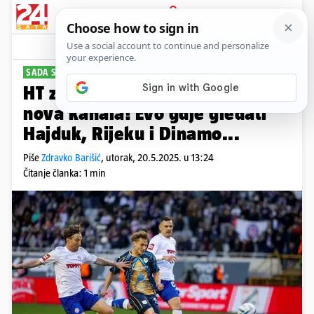
PRIJAVA
Sport
Komentari
33
SADA SE I TO ZNA
HT za posljednje kolo otvara tri
nova kanala! Evo gdje gledati
Hajduk, Rijeku i Dinamo...
Piše
Zdravko Barišić
,
utorak, 20.5.2025. u 13:24
Čitanje članka: 1 min