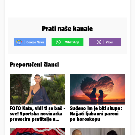
Prati naše kanale
Preporučeni članci
FOTO Kate, vidi ti se baš -
Suđeno im je biti skupa:
sve! Sportska novinarka
Najjači ljubavni parovi
provocira pratitelje u
po horoskopu
oskudnim haljinama