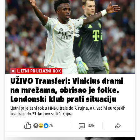
LJETNI PRIJELAZNI ROK
UŽIVO Transferi: Vinicius drami
na mrežama, obrisao je fotke.
Londonski klub prati situaciju
Ljetni prijelazni rok u HNL-u traje do 7. rujna, a u većini europskih
liga traje do 31. kolovoza ili 1. rujna
75
326