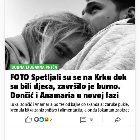
BURNA LJUBAVNA PRIČA
FOTO Spetljali su se na Krku dok
su bili djeca, završilo je burno.
Dončić i Anamaria u novoj fazi
Luka Dončić i Anamaria Goltes od bajke do skandala: zaruke pukle,
krenula bitka za skrbništvo i alimentaciju, a onda šokantan zaokret
6
18