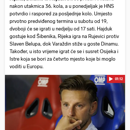
nakon utakmica 36. kola, a u ponedjeljak je HNS
potvrdio i raspored za posljednje kolo. Umjesto
prvotno predviđenog termina u subotu od 19,
dvoboji će se igrati u nedjelju od 17 sati. Hajduk
gostuje kod Šibenika, Rijeka igra na Rujevici protiv
Slaven Belupa, dok Varaždin stiže u goste Dinamu.
Također, u isto vrijeme igrat će se i susret Osijeka i
Istre koja se bori za četvrto mjesto koje bi moglo
voditi u Europu.
01:12
Pokretanje videa...