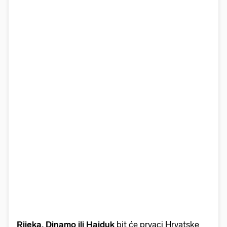
Rijeka, Dinamo ili Hajduk
bit će prvaci Hrvatske