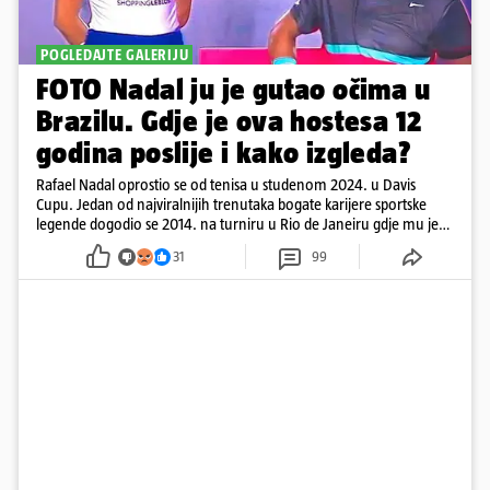
POGLEDAJTE GALERIJU
FOTO Nadal ju je gutao očima u
Brazilu. Gdje je ova hostesa 12
godina poslije i kako izgleda?
Rafael Nadal oprostio se od tenisa u studenom 2024. u Davis
Cupu. Jedan od najviralnijih trenutaka bogate karijere sportske
legende dogodio se 2014. na turniru u Rio de Janeiru gdje mu je
pažnju odvlačila ljepotica iza klupe
31
99