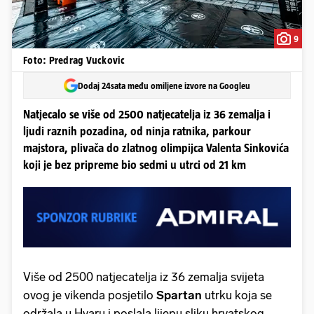
9
Foto: Predrag Vuckovic
Dodaj 24sata među omiljene izvore na Googleu
Natjecalo se više od 2500 natjecatelja iz 36 zemalja i
ljudi raznih pozadina, od ninja ratnika, parkour
majstora, plivača do zlatnog olimpijca Valenta Sinkovića
koji je bez pripreme bio sedmi u utrci od 21 km
Više od 2500 natjecatelja iz 36 zemalja svijeta
ovog je vikenda posjetilo
Spartan
utrku koja se
održala u Hvaru i poslala lijepu sliku hrvatskog