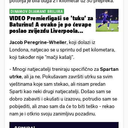
potonja je bila duga 21 kilometar uz 30 prepreka.
DINAMOV DIJAMANT BRILJIRA
VIDEO Premierligaši se 'tuku' za
Baturinu! A ovako je po ćevape
poslao zvijezdu Liverpoola...
Jacob Peregrine-Wheller
, koji dolazi iz
Londona, natjecao se u sprintu od pet kilometara,
koji također nije "mačji kašalj".
- Mnogi natjecatelji treniraju specifično za
Spartan
utrke
, ali ja ne. Pokušavam završiti utrku sa svim
vještinama koje sam stekao, ali nisam predan
Sparti kao neki drugi natjecatelji. Došao sam se
dobro zabaviti i okušati u izazovu, potrudio sam se
pobijediti, ali znao sam da će to biti teško - rekao
nam je i otkrio svoju zanimljivu pozadinu.