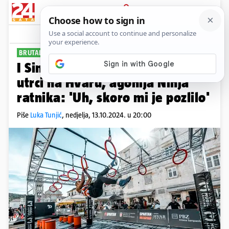
PRIJAVA
Sport
Komentari
0
BRUTALNA UTRKA IZDRŽLJIVOSTI
I Sinković se natjecao u Spartan
utrci na Hvaru, agonija Ninja
ratnika: 'Uh, skoro mi je pozlilo'
Piše
Luka Tunjić
,
nedjelja, 13.10.2024. u 20:00