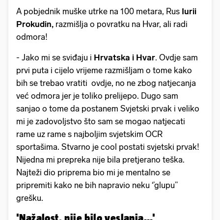
A pobjednik muške utrke na 100 metara, Rus
Iurii
Prokudin,
razmišlja o povratku na Hvar, ali radi
odmora!
- Jako mi se sviđaju i
Hrvatska i Hvar
. Ovdje sam
prvi puta i cijelo vrijeme razmišljam o tome kako
bih se trebao vratiti ovdje, no ne zbog natjecanja
već odmora jer je toliko prelijepo. Dugo sam
sanjao o tome da postanem Svjetski prvak i veliko
mi je zadovoljstvo što sam se mogao natjecati
rame uz rame s najboljim svjetskim OCR
sportašima. Stvarno je cool postati svjetski prvak!
Nijedna mi prepreka nije bila pretjerano teška.
Najteži dio priprema bio mi je mentalno se
pripremiti kako ne bih napravio neku ‘’glupu’’
grešku.
'Nažalost, nije bilo veslanja...'