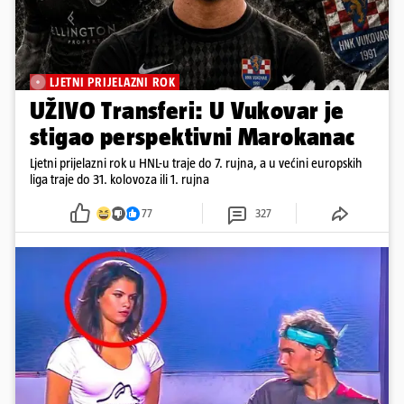
LJETNI PRIJELAZNI ROK
UŽIVO Transferi: U Vukovar je
stigao perspektivni Marokanac
Ljetni prijelazni rok u HNL-u traje do 7. rujna, a u većini europskih
liga traje do 31. kolovoza ili 1. rujna
77
327