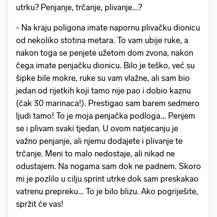
utrku? Penjanje, trčanje, plivanje...?
- Na kraju poligona imate napornu plivačku dionicu
od nekoliko stotina metara. To vam ubije ruke, a
nakon toga se penjete užetom dom zvona, nakon
čega imate penjačku dionicu. Bilo je teško, već su
šipke bile mokre, ruke su vam vlažne, ali sam bio
jedan od rijetkih koji tamo nije pao i dobio kaznu
(čak 30 marinaca!). Prestigao sam barem sedmero
ljudi tamo! To je moja penjačka podloga... Penjem
se i plivam svaki tjedan. U ovom natjecanju je
važno penjanje, ali njemu dodajete i plivanje te
trčanje. Meni to malo nedostaje, ali nikad ne
odustajem. Na nogama sam dok ne padnem. Skoro
mi je pozlilo u cilju sprint utrke dok sam preskakao
vatrenu prepreku... To je bilo blizu. Ako pogriješite,
spržit će vas!