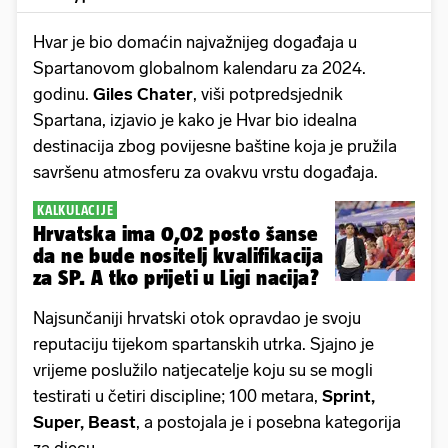
Hvar je bio domaćin najvažnijeg događaja u
Spartanovom globalnom kalendaru za 2024.
godinu.
Giles Chater
, viši potpredsjednik
Spartana, izjavio je kako je Hvar bio idealna
destinacija zbog povijesne baštine koja je pružila
savršenu atmosferu za ovakvu vrstu događaja.
KALKULACIJE
Hrvatska ima 0,02 posto šanse
da ne bude nositelj kvalifikacija
za SP. A tko prijeti u Ligi nacija?
Najsunčaniji hrvatski otok opravdao je svoju
reputaciju tijekom spartanskih utrka. Sjajno je
vrijeme poslužilo natjecatelje koju su se mogli
testirati u četiri discipline; 100 metara,
Sprint,
Super, Beast
, a postojala je i posebna kategorija
za djecu.