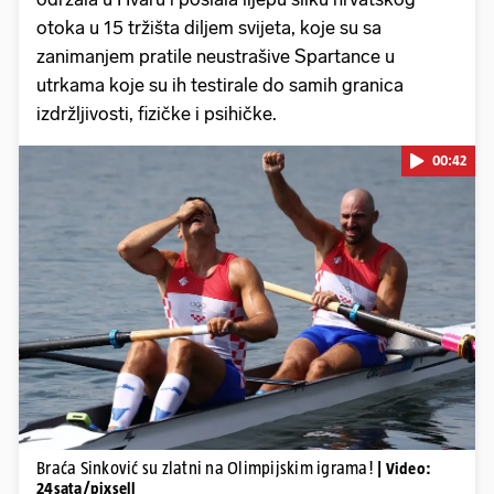
otoka u 15 tržišta diljem svijeta, koje su sa
zanimanjem pratile neustrašive Spartance u
utrkama koje su ih testirale do samih granica
izdržljivosti, fizičke i psihičke.
00:42
Pokretanje videa...
Braća Sinković su zlatni na Olimpijskim igrama!
| Video:
24sata/pixsell