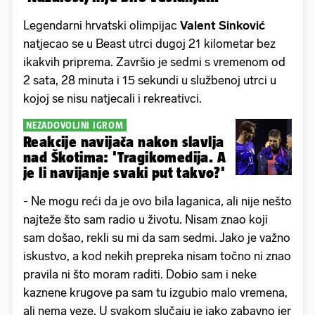
Legendarni hrvatski olimpijac
Valent Sinković
natjecao se u Beast utrci dugoj 21 kilometar bez
ikakvih priprema. Završio je sedmi s vremenom od
2 sata, 28 minuta i 15 sekundi u službenoj utrci u
kojoj se nisu natjecali i rekreativci.
NEZADOVOLJNI IGROM
Reakcije navijača nakon slavlja
nad Škotima: 'Tragikomedija. A
je li navijanje svaki put takvo?'
- Ne mogu reći da je ovo bila laganica, ali nije nešto
najteže što sam radio u životu. Nisam znao koji
sam došao, rekli su mi da sam sedmi. Jako je važno
iskustvo, a kod nekih prepreka nisam točno ni znao
pravila ni što moram raditi. Dobio sam i neke
kaznene krugove pa sam tu izgubio malo vremena,
ali nema veze. U svakom slučaju je jako zabavno jer