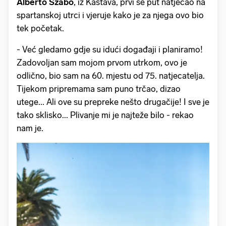
Alberto Szabo
, iz Kastava, prvi se put natjecao na
spartanskoj utrci i vjeruje kako je za njega ovo bio
tek početak.
- Već gledamo gdje su idući događaji i planiramo!
Zadovoljan sam mojom prvom utrkom, ovo je
odlično, bio sam na 60. mjestu od 75. natjecatelja.
Tijekom pripremama sam puno trčao, dizao
utege... Ali ove su prepreke nešto drugačije! I sve je
tako sklisko... Plivanje mi je najteže bilo - rekao
nam je.