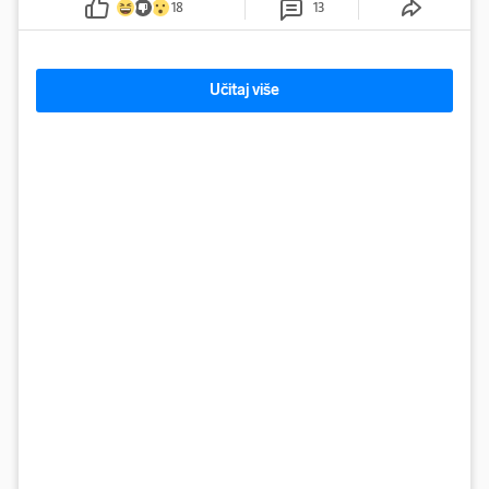
18
13
Učitaj više