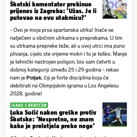
Škotski komentator prekinuo
prijenos iz Zagreba: 'Užas. Je li
putovao na ovu utakmicu?'
- Ovo je moja prva spartanska utrka! Inače se
natječem u običnim utrkama s preprekama. U tim
su utrkama prepreke teže, ali u ovoj utrci ima puno
plivanja, cijelo ste vrijeme mokri i to je teško. Manje
je tehnički nastrojen poligon, bio sam četvrti u
dobnoj kategoriji između 25 i 29 godina - rekao
nam je
Poljak
, čiji je forte disciplina koja će
debitirati na Olimpijskim igrama u Los Angelesu
2028. godine!
IGRAO S BRATIĆEM
Luka Sučić nakon greške protiv
Škotske: 'Nespretno, ne znam
kako je preletjela preko noge'