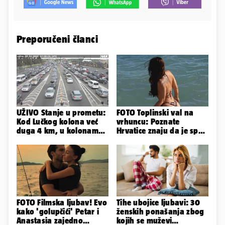
Preporučeni članci
UŽIVO Stanje u prometu:
FOTO Toplinski val na
Kod Lučkog kolona već
vrhuncu: Poznate
duga 4 km, u kolonama
Hrvatice znaju da je spas
se vozi prema moru
u minijaturnom bikiniju
FOTO Filmska ljubav! Evo
Tihe ubojice ljubavi: 30
kako 'golupčići' Petar i
ženskih ponašanja zbog
Anastasia zajedno
kojih se muževi