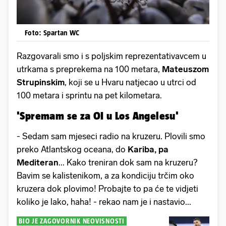
Foto: Spartan WC
Razgovarali smo i s poljskim reprezentativavcem u
utrkama s preprekema na 100 metara,
Mateuszom
Strupinskim
, koji se u Hvaru natjecao u utrci od
100 metara i sprintu na pet kilometara.
'Spremam se za OI u Los Angelesu'
- Sedam sam mjeseci radio na kruzeru. Plovili smo
preko Atlantskog oceana, do
Kariba, pa
Mediteran
... Kako treniran dok sam na kruzeru?
Bavim se kalistenikom, a za kondiciju trčim oko
kruzera dok plovimo! Probajte to pa će te vidjeti
koliko je lako, haha! - rekao nam je i nastavio...
BIO JE ZAGOVORNIK NEOVISNOSTI