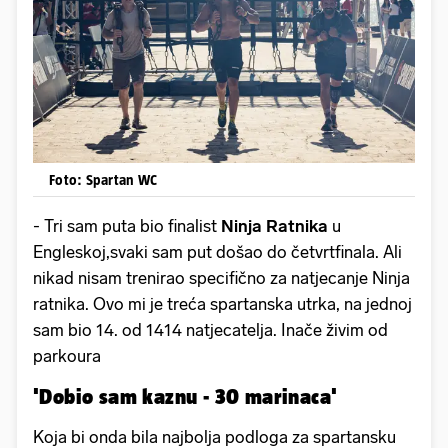
Foto: Spartan WC
- Tri sam puta bio finalist
Ninja Ratnika
u
Engleskoj,svaki sam put došao do četvrtfinala. Ali
nikad nisam trenirao specifično za natjecanje Ninja
ratnika. Ovo mi je treća spartanska utrka, na jednoj
sam bio 14. od 1414 natjecatelja. Inače živim od
parkoura
'Dobio sam kaznu - 30 marinaca'
Koja bi onda bila najbolja podloga za spartansku