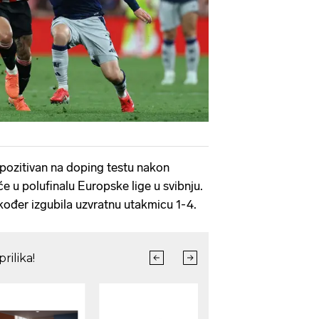
o pozitivan na doping testu nakon
e u polufinalu Europske lige u svibnju.
ođer izgubila uzvratnu utakmicu 1-4.