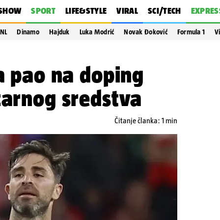
SHOW
SPORT
LIFE&STYLE
VIRAL
SCI/TECH
EXPRES
NL
Dinamo
Hajduk
Luka Modrić
Novak Đoković
Formula 1
V
ca pao na doping
zarnog sredstva
Čitanje članka: 1 min