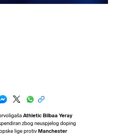
prvoligaša
Athletic Bilbaa Yeray
spendiran zbog neuspjelog doping
opske lige protiv
Manchester