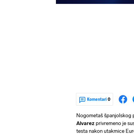
Komentari
0
Nogometaš španjolskog 
Alvarez
privremeno je su
testa nakon utakmice Eur