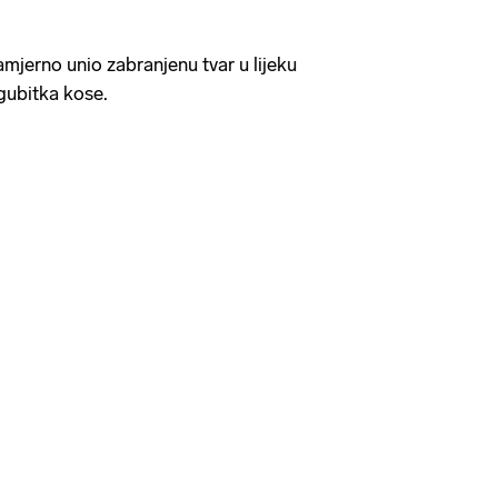
namjerno unio zabranjenu tvar u lijeku
e gubitka kose.