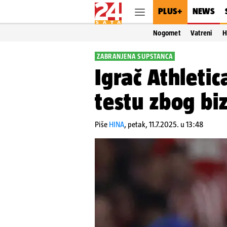
PLUS+
NEWS
Nogomet
Vatreni
H
ZABRANJENA SUPSTANCA
Igrač Athleti
testu zbog bi
Piše
HINA
,
petak, 11.7.2025. u 13:48