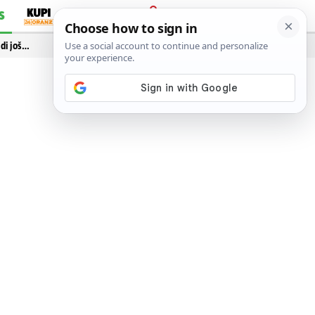
S
PRIJAVA
idi još…