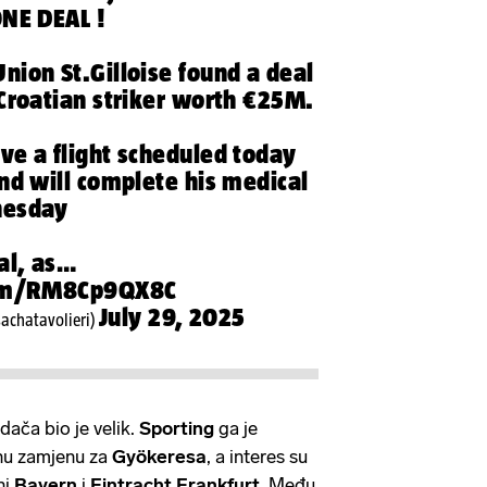
ONE DEAL !
nion St.Gilloise found a deal
 Croatian striker worth €25M.
ave a flight scheduled today
and will complete his medical
nesday
al, as…
com/RM8Cp9QX8C
July 29, 2025
achatavolieri)
dača bio je velik.
Sporting
ga je
nu zamjenu za
Gyökeresa
, a interes su
ni
Bayern
i
Eintracht
Frankfurt
. Među