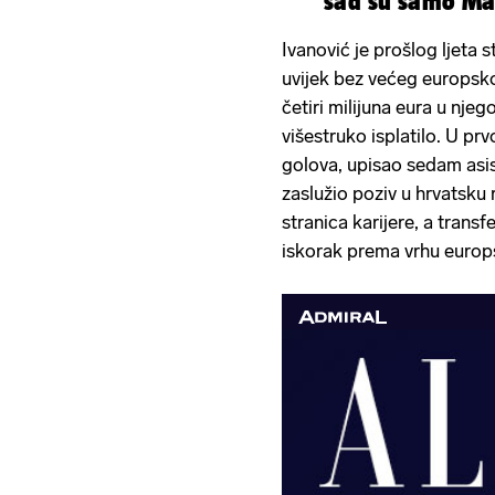
sad su samo Man
Ivanović je prošlog ljeta 
uvijek bez većeg europsko
četiri milijuna eura u nje
višestruko isplatilo. U prv
golova, upisao sedam asist
zaslužio poziv u hrvatsku
stranica karijere, a trans
iskorak prema vrhu euro