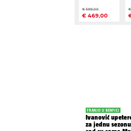
FRANJO U BENFICI
Ivanović upetero
za jednu sezonu