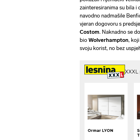
zainteresiranima su bila i
navodno nadmašile Benfic
vjeran dogovoru s preds
Costom
. Naknadno se do
bio
Wolverhampton
, koj
svoju korist, no bez uspje