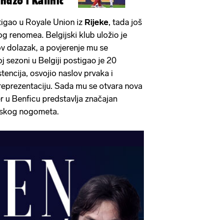
džo i Kalinić
stigao u Royale Union iz
Rijeke
, tada još
g renomea. Belgijski klub uložio je
gov dolazak, a povjerenje mu se
oj sezoni u Belgiji postigao je 20
encija, osvojio naslov prvaka i
 reprezentaciju. Sada mu se otvara nova
fer u Benficu predstavlja značajan
pskog nogometa.