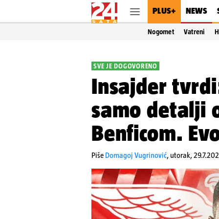
PLUS+
NEWS
Nogomet
Vatreni
H
SVE JE DOGOVORENO
Insajder tvrdi
samo detalji 
Benficom. Evo
Piše
Domagoj Vugrinović
,
utorak, 29.7.202