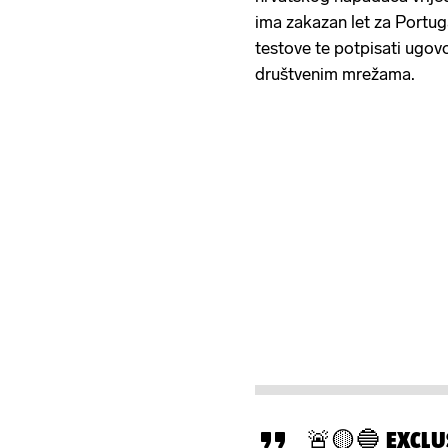
ima zakazan let za Portugal
testove te potpisati ugovo
društvenim mrežama.
🚨🟡🔵 EXCLUS