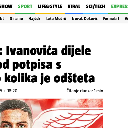
SHOW
SPORT
LIFE&STYLE
VIRAL
SCI/TECH
EXPRES
NL
Dinamo
Hajduk
Luka Modrić
Novak Đoković
Formula 1
V
: Ivanovića dijele
od potpisa s
 kolika je odšteta
5. u 18:20
Čitanje članka: 1 min