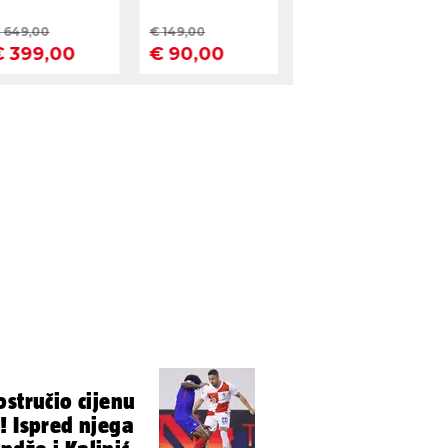
stručio cijenu
! Ispred njega