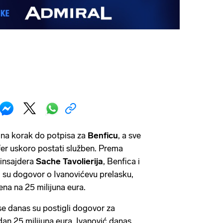
 na korak do potpisa za
Benficu
, a sve
fer uskoro postati služben. Prema
 insajdera
Sache
Tavolierija
, Benfica i
i su dogovor o Ivanovićevu prelasku,
jena na 25 milijuna eura.
ise danas su postigli dogovor za
an 25 milijuna eura. Ivanović danas