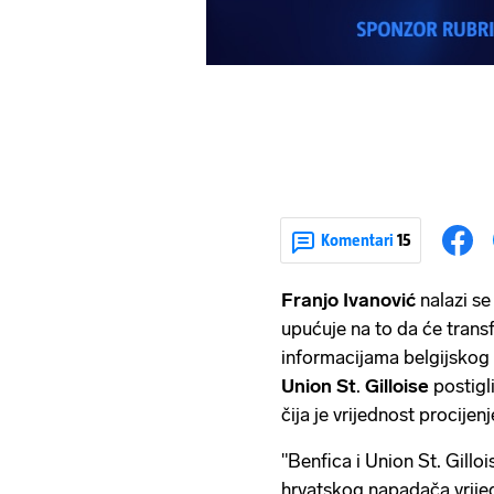
Komentari
15
Franjo
Ivanović
nalazi se
upućuje na to da će trans
informacijama belgijskog
Union
St
.
Gilloise
postigl
čija je vrijednost procijen
"Benfica i Union St. Gillo
hrvatskog napadača vrijed