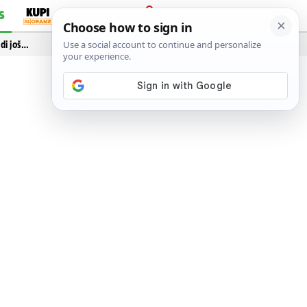
S
PRIJAVA
idi još…