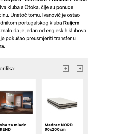
 dva kluba s Otoka, čije su ponude
inu. Unatoč tomu, Ivanović je ostao
jednikom portugalskog kluba
Ruijem
znalo da je jedan od engleskih klubova
i je pokušao preusmjeriti transfer u
ha.