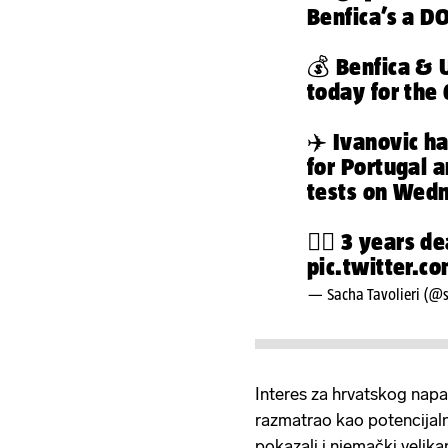
Benfica’s a D
💰 Benfica & U
today for the
✈️ Ivanovic h
for Portugal 
tests on Wed
✍🏼 3 years de
pic.twitter.
— Sacha Tavolieri (@s
Interes za hrvatskog napa
razmatrao kao potencijal
pokazali i njemački velika