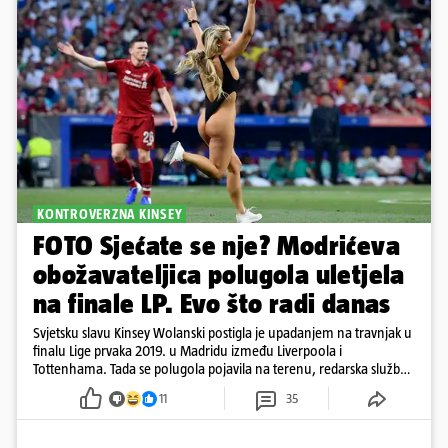
KONTROVERZNA KINSEY
FOTO Sjećate se nje? Modrićeva
obožavateljica polugola uletjela
na finale LP. Evo što radi danas
Svjetsku slavu Kinsey Wolanski postigla je upadanjem na travnjak u
finalu Lige prvaka 2019. u Madridu između Liverpoola i
Tottenhama. Tada se polugola pojavila na terenu, redarska služba
ju je lovila po travnjaku, a njezine fotografije obišle su svijet.
11
35