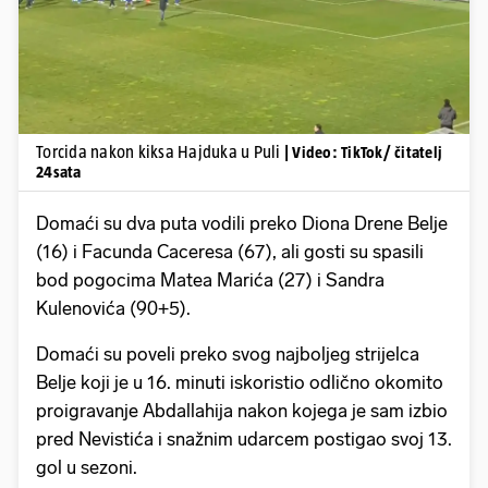
Torcida nakon kiksa Hajduka u Puli
| Video: TikTok/ čitatelj
24sata
Domaći su dva puta vodili preko Diona Drene Belje
(16) i Facunda Caceresa (67), ali gosti su spasili
bod pogocima Matea Marića (27) i Sandra
Kulenovića (90+5).
Domaći su poveli preko svog najboljeg strijelca
Belje koji je u 16. minuti iskoristio odlično okomito
proigravanje Abdallahija nakon kojega je sam izbio
pred Nevistića i snažnim udarcem postigao svoj 13.
gol u sezoni.