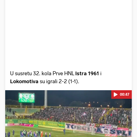
U susretu 32. kola Prve HNL
Istra 1961
i
Lokomotiva
su igrali 2-2 (1-1).
00:47
Pokretanje videa...