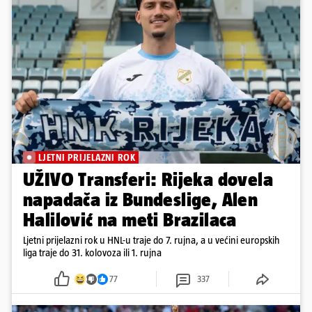
LJETNI PRIJELAZNI ROK
UŽIVO Transferi: Rijeka dovela
napadača iz Bundeslige, Alen
Halilović na meti Brazilaca
Ljetni prijelazni rok u HNL-u traje do 7. rujna, a u većini europskih
liga traje do 31. kolovoza ili 1. rujna
77
337