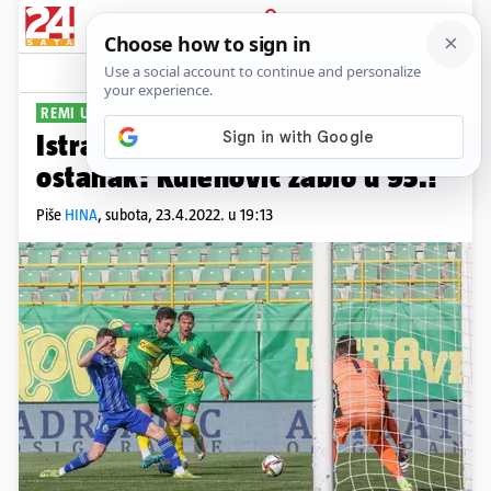
PRIJAVA
Sport
Komentari
2
REMI U PULI
Istra prosula bodove u borbi za
ostanak: Kulenović zabio u 95.!
Piše
HINA
,
subota, 23.4.2022. u 19:13