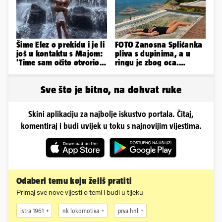
Šime Elez o prekidu i je li
FOTO Zanosna Splićanka
još u kontaktu s Majom:
pliva s dupinima, a u
'Time sam očito otvorio
ringu je zbog oca.
Pandorinu kutiju'
Nedavno se i zaručila...
Sve što je bitno, na dohvat ruke
Skini aplikaciju za najbolje iskustvo portala. Čitaj,
komentiraj i budi uvijek u toku s najnovijim vijestima.
Odaberi temu koju želiš pratiti
Primaj sve nove vijesti o temi i budi u tijeku
istra 1961
nk lokomotiva
prva hnl