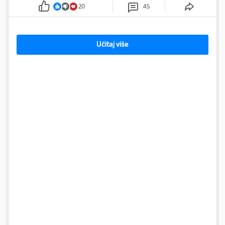
20
45
Učitaj više