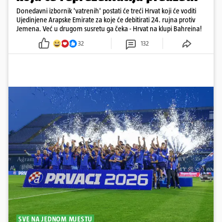
Donedavni izbornik 'vatrenih' postati će treći Hrvat koji će voditi
Ujedinjene Arapske Emirate za koje će debitirati 24. rujna protiv
Jemena. Već u drugom susretu ga čeka - Hrvat na klupi Bahreina!
32
132
SVE NA JEDNOM MJESTU