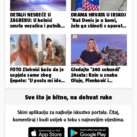
DETALJI NESREĆE U
DRAMA HRVATA U IRSKOJ
ZAGREBU: U bolnici
'Naš Denis je u komi,
umrla vozačica i putnik,
žele ga skinuti s aparata!
auto se u sudaru
Molim vas, pomozite'
prepolovio
FOTO Zlobnici kažu da je
Gledajte '240 sekundi'
uspjela samo zbog
24sata: Knin u znaku
ljepote: 'U poslu mi ide
Oluje, Plenković i
jer imam strategiju'
Milanović se ignorirali...
Sve što je bitno, na dohvat ruke
Skini aplikaciju za najbolje iskustvo portala. Čitaj,
komentiraj i budi uvijek u toku s najnovijim vijestima.