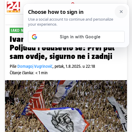
PRIJAVA
Sport
Komentari
57
IAKO NIJE HAJDUKOVAC
Ivan Ljubičić gledao Hajduk na
Poljudu i oduševio se: Prvi put
sam ovdje, sigurno ne i zadnji
Piše
Domagoj Vugrinović
,
petak, 1.8.2025. u 22:18
Čitanje članka: < 1 min