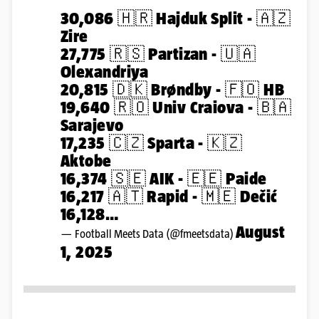
30,086 🇭🇷 Hajduk Split - 🇦🇿
Zire
27,775 🇷🇸 Partizan - 🇺🇦
Olexandriya
20,815 🇩🇰 Brøndby - 🇫🇴 HB
19,640 🇷🇴 Univ Craiova - 🇧🇦
Sarajevo
17,235 🇨🇿 Sparta - 🇰🇿
Aktobe
16,374 🇸🇪 AIK - 🇪🇪 Paide
16,217 🇦🇹 Rapid - 🇲🇪 Dečić
16,128…
August
— Football Meets Data (@fmeetsdata)
1, 2025