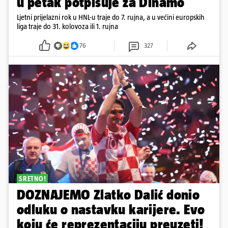
u petak potpisuje za Dinamo
Ljetni prijelazni rok u HNL-u traje do 7. rujna, a u većini europskih
liga traje do 31. kolovoza ili 1. rujna
76
327
SRETNO!
DOZNAJEMO Zlatko Dalić donio
odluku o nastavku karijere. Evo
koju će reprezentaciju preuzeti!