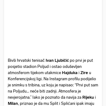
Bivši hrvatski tenisač
Ivan
Ljubičić
po prvi je put
posjetio stadion Poljud i ostao oduševljen
atmosferom tijekom utakmice
Hajduka
i
Zire
u
Konferencijskoj ligi. Na Instagram profilu podijelio
je snimku s tribina, uz koju je napisao: “Prvi put sam
na Poljudu… neće biti zadnji. Atmosfera je
nevjerojatna.” Iako je poznato da navija za
Rijeku
i
Milan
, priznao je da mu Split i Splićani ipak imaju