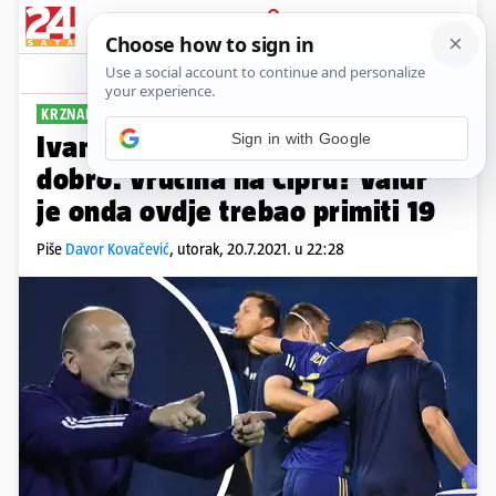
PRIJAVA
Sport
Komentari
71
KRZNAR ZADOVOLJAN:
Sign in with Google
Ivanušec je OK, Ademi se ne čini
dobro. Vrućina na Cipru? Valur
je onda ovdje trebao primiti 19
Piše
Davor Kovačević
,
utorak, 20.7.2021. u 22:28