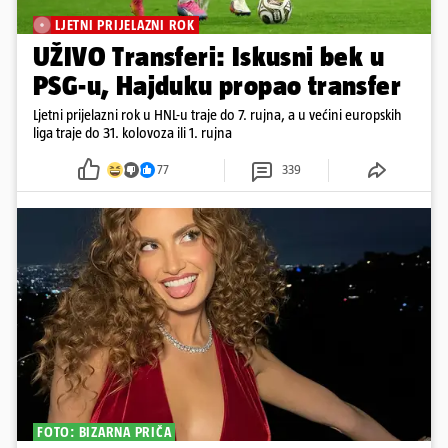
LJETNI PRIJELAZNI ROK
UŽIVO Transferi: Iskusni bek u
PSG-u, Hajduku propao transfer
Ljetni prijelazni rok u HNL-u traje do 7. rujna, a u većini europskih
liga traje do 31. kolovoza ili 1. rujna
77
339
FOTO: BIZARNA PRIČA