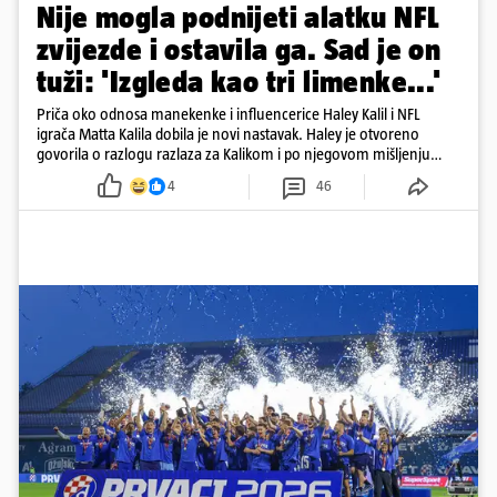
Nije mogla podnijeti alatku NFL
zvijezde i ostavila ga. Sad je on
tuži: 'Izgleda kao tri limenke...'
Priča oko odnosa manekenke i influencerice Haley Kalil i NFL
igrača Matta Kalila dobila je novi nastavak. Haley je otvoreno
govorila o razlogu razlaza za Kalikom i po njegovom mišljenju
prešla granicu dobrog ukusa
4
46