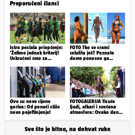
Preporučeni članci
Istra poslala priopćenje:
FOTO Tko se srami
'Želimo jednak kriterij!
celulita još? Poznate
Uskraćeni smo za
dame ponosno ga
očigledan penal na
pokazuju pa slave svoje
Poljudu'
obline
Ovo su nove cijene
FOTOGALERIJA Tisuće
goriva: Od ponoći stiže
ljudi, alkari i svečana
novo pojeftinjenje!
atmosfera: Ovako danas
izgleda Sinj
Sve što je bitno, na dohvat ruke