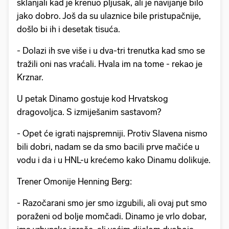
sklanjali kad je krenuo pljusak, ali je navijanje bilo
jako dobro. Još da su ulaznice bile pristupačnije,
došlo bi ih i desetak tisuća.
- Dolazi ih sve više i u dva-tri trenutka kad smo se
tražili oni nas vraćali. Hvala im na tome - rekao je
Krznar.
U petak Dinamo gostuje kod Hrvatskog
dragovoljca. S izmiješanim sastavom?
- Opet će igrati najspremniji. Protiv Slavena nismo
bili dobri, nadam se da smo bacili prve mačiće u
vodu i da i u HNL-u krećemo kako Dinamu dolikuje.
Trener Omonije Henning Berg:
- Razočarani smo jer smo izgubili, ali ovaj put smo
poraženi od bolje momčadi. Dinamo je vrlo dobar,