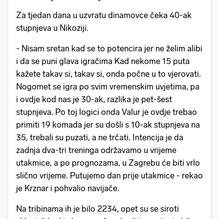
Za tjedan dana u uzvratu dinamovce čeka 40-ak
stupnjeva u Nikoziji.
- Nisam sretan kad se to potencira jer ne želim alibi
i da se puni glava igračima Kad nekome 15 puta
kažete takav si, takav si, onda počne u to vjerovati.
Nogomet se igra po svim vremenskim uvjetima, pa
i ovdje kod nas je 30-ak, razlika je pet-šest
stupnjeva. Po toj logici onda Valur je ovdje trebao
primiti 19 komada jer su došli s 10-ak stupnjeva na
35, trebali su puzati, a ne trčati. Intencija je da
zadnja dva-tri treninga održavamo u vrijeme
utakmice, a po prognozama, u Zagrebu će biti vrlo
slično vrijeme. Putujemo dan prije utakmice - rekao
je Krznar i pohvalio navijače.
Na tribinama ih je bilo 2234, opet su se siroti