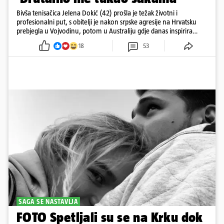
Bivša tenisačica Jelena Dokić (42) prošla je težak životni i
profesionalni put, s obitelji je nakon srpske agresije na Hrvatsku
prebjegla u Vojvodinu, potom u Australiju gdje danas inspirira
mnoge
18
53
SAGA SE NASTAVLJA
FOTO Spetljali su se na Krku dok