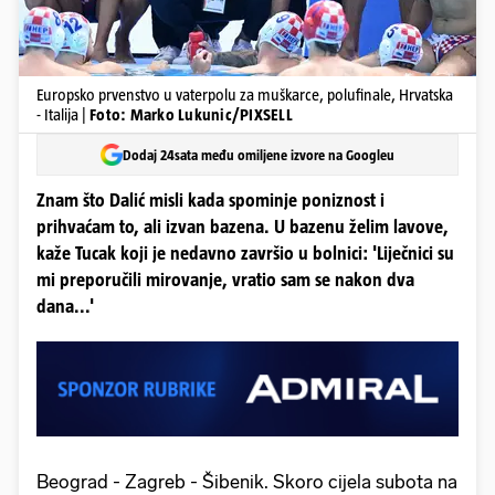
Europsko prvenstvo u vaterpolu za muškarce, polufinale, Hrvatska
- Italija |
Foto: Marko Lukunic/PIXSELL
Dodaj 24sata među omiljene izvore na Googleu
Znam što Dalić misli kada spominje poniznost i
prihvaćam to, ali izvan bazena. U bazenu želim lavove,
kaže Tucak koji je nedavno završio u bolnici: 'Liječnici su
mi preporučili mirovanje, vratio sam se nakon dva
dana...'
Beograd - Zagreb - Šibenik. Skoro cijela subota na