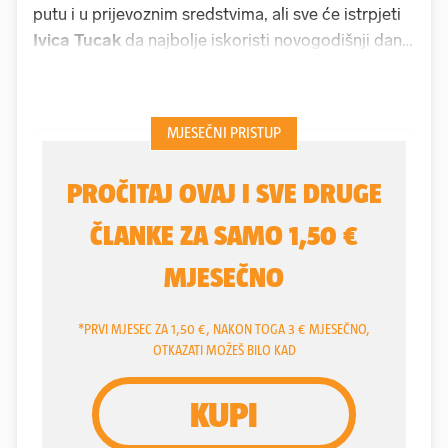
putu i u prijevoznim sredstvima, ali sve će istrpjeti
Ivica Tucak
da najbolje iskoristi novogodišnji dan i
pol predaha uoči završnog okupljanja
reprezentacije u Dubrovniku na Novu godinu. I da
sabere dojmove nakon što je odradio najteži
izbornički zadatak odabravši 15 igrača s kojima će
na Europsko prvenstvo.