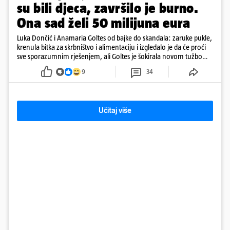
su bili djeca, završilo je burno.
Ona sad želi 50 milijuna eura
Luka Dončić i Anamaria Goltes od bajke do skandala: zaruke pukle,
krenula bitka za skrbništvo i alimentaciju i izgledalo je da će proći
sve sporazumnim rješenjem, ali Goltes je šokirala novom tužbom
u Sloveniji
9
34
Učitaj više