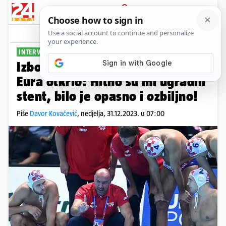
PRIJAVA
Sport
Komentari
1
INTERVJU ZA 24SATA
PLUS+
Izbornik vaterpolista Tucak uoči
Eura otkrio: Hitno su mi ugradili
stent, bilo je opasno i ozbiljno!
Piše
Davor Kovačević
,
nedjelja, 31.12.2023. u 07:00