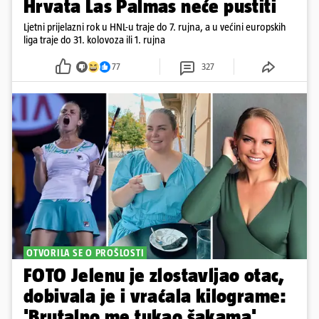
Hrvata Las Palmas neće pustiti
Ljetni prijelazni rok u HNL-u traje do 7. rujna, a u većini europskih
liga traje do 31. kolovoza ili 1. rujna
77
327
OTVORILA SE O PROŠLOSTI
FOTO Jelenu je zlostavljao otac,
dobivala je i vraćala kilograme:
'Brutalno me tukao šakama'