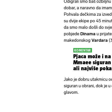
Odigrali smo baš ozbiljnu 
dobar, a naravno da imamo j
Pohvala dečkima za izvedbu
su dvije ekipe po 45 minuta
da smo malo došli do svje
pobjede
Dinama
u prijat
makedonskog
Vardara
(
KOMENTAR
Pjaca može i na 
Mmaee siguran 
ali najviše poka
Rog
Jako je dobru utakmicu o
siguran u obrani, dok je u
glavom.