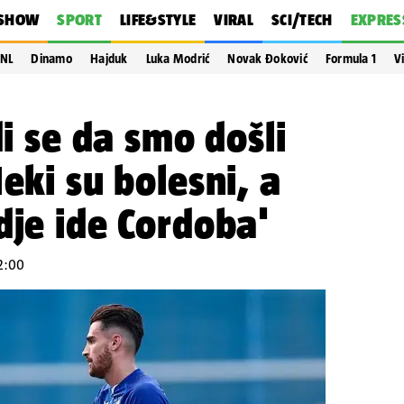
SHOW
SPORT
LIFE&STYLE
VIRAL
SCI/TECH
EXPRES
NL
Dinamo
Hajduk
Luka Modrić
Novak Đoković
Formula 1
V
di se da smo došli
eki su bolesni, a
dje ide Cordoba'
22:00