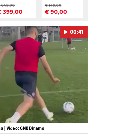
00:41
Pokretanje videa...
ama
| Video: GNK Dinamo