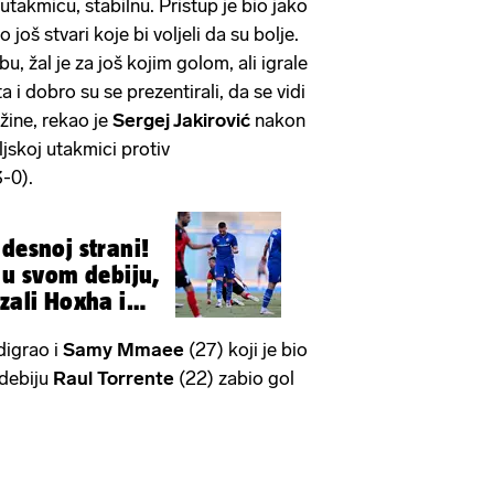
utakmicu, stabilnu. Pristup je bio jako
oš stvari koje bi voljeli da su bolje.
, žal je za još kojim golom, ali igrale
 i dobro su se prezentirali, da se vidi
žine, rekao je
Sergej Jakirović
nakon
eljskoj utakmici protiv
3-0).
desnoj strani!
u svom debiju,
zali Hoxha i
digrao i
Samy Mmaee
(27) koji je bio
 debiju
Raul Torrente
(22) zabio gol