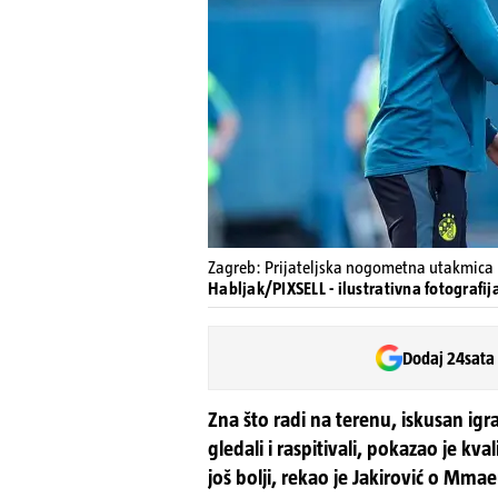
Zagreb: Prijateljska nogometna utakmica 
Habljak/PIXSELL - ilustrativna fotografij
Dodaj 24sata
Zna što radi na terenu, iskusan igr
gledali i raspitivali, pokazao je kv
još bolji, rekao je Jakirović o Mma