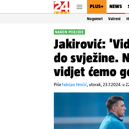
PLUS+
NEWS
Nogomet
Vatreni
H
NAKON POBJEDE
Jakirović: 'Vi
do svježine. N
vidjet ćemo g
Piše
Fabijan Hrnčić
,
utorak, 23.7.2024. u 