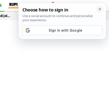
S
PRIJAVA
idi još…