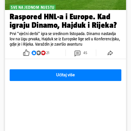
SVE NA JEDNOM MJESTU
Raspored HNL-a i Europe. Kad
igraju Dinamo, Hajduk i Rijeka?
Prvi "vječni derbi" igra se sredinom listopada. Dinamo nastavlja
lov na Ligu prvaka, Hajduk se iz Europske lige seli u Konferencijsku,
gdje je i Rijeka. Varaždin je završio avanturu
21
45
Učitaj više