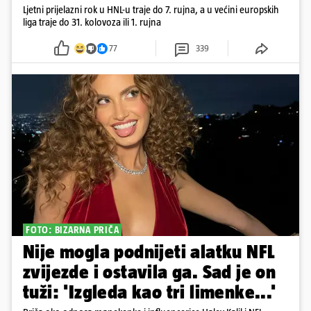
Ljetni prijelazni rok u HNL-u traje do 7. rujna, a u većini europskih
liga traje do 31. kolovoza ili 1. rujna
77
339
FOTO: BIZARNA PRIČA
Nije mogla podnijeti alatku NFL
zvijezde i ostavila ga. Sad je on
tuži: 'Izgleda kao tri limenke...'