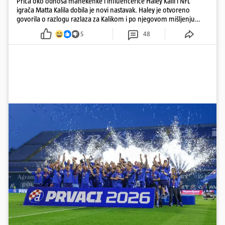
Priča oko odnosa manekenke i influencerice Haley Kalil i NFL
igrača Matta Kalila dobila je novi nastavak. Haley je otvoreno
govorila o razlogu razlaza za Kalikom i po njegovom mišljenju
prešla granicu dobrog ukusa
5
48