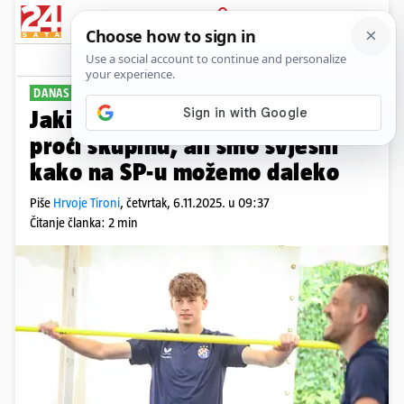
PRIJAVA
Sport
Komentari
3
DANAS PROTIV EMIRATA
PLUS+
Jakirović za 24sata: Cilj nam je
proći skupinu, ali smo svjesni
kako na SP-u možemo daleko
Piše
Hrvoje Tironi
,
četvrtak, 6.11.2025. u 09:37
Čitanje članka: 2 min