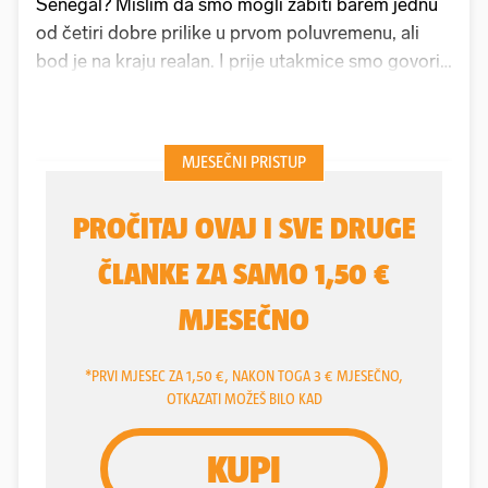
Senegal? Mislim da smo mogli zabiti barem jednu
od četiri dobre prilike u prvom poluvremenu, ali
bod je na kraju realan. I prije utakmice smo govorili
kako će nam to biti jedan od najtežih protivnika
koji nas očekuju na turniru, kaže nam mladi
branič
Leon Jakirović (17)
.