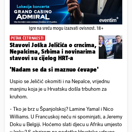
Igre na sreću mogu izazvati ovisnost. 18+
PETAK ČETRNAESTI
Stavovi Joška Jeličića o crncima,
Nepalcima, Srbima i novinarima
stavovi su cijelog HRT-a
'Nadam se da si maznuo ćevape'
Uspio se Jeličić okomiti i na Nepalce, vrijednu
manjinu koja je u Hrvatsku došla trbuhom za
kruhom.
- Tko je brz u Španjolskoj? Lamine Yamal i Nico
Williams. U Francuskoj neću ni spominjati, a Jeremy
Doku u Belgiji. Hoćemo slati djecu u Afriku umjesto
u Irsku? S obzirom na podatke Hrvatske udruge