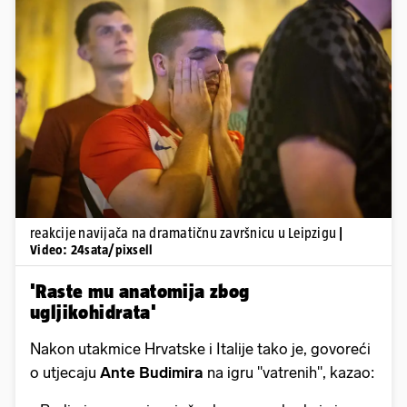
Pokretanje videa...
reakcije navijača na dramatičnu završnicu u Leipzigu
|
Video: 24sata/pixsell
'Raste mu anatomija zbog
ugljikohidrata'
Nakon utakmice Hrvatske i Italije tako je, govoreći
o utjecaju
Ante Budimira
na igru "vatrenih", kazao: