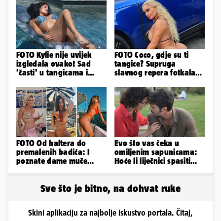
FOTO Kylie nije uvijek
FOTO Coco, gdje su ti
izgledala ovako! Sad
tangice? Supruga
'časti' u tangicama i
slavnog repera fotkala
bikiniju, ali išla je 'pod
se ispred auta i pokazala
nož'...
sve
FOTO Od haltera do
Evo što vas čeka u
premalenih badića: I
omiljenim sapunicama:
poznate dame muče
Hoće li liječnici spasiti
vrućine, evo kako su
Melek i nerođeno dijete?
pozirale
Sve što je bitno, na dohvat ruke
Skini aplikaciju za najbolje iskustvo portala. Čitaj,