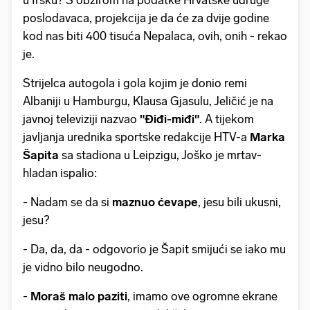
poslodavaca, projekcija je da će za dvije godine
kod nas biti 400 tisuća Nepalaca, ovih, onih - rekao
je.
Strijelca autogola i gola kojim je donio remi
Albaniji u Hamburgu, Klausa Gjasulu, Jeličić je na
javnoj televiziji nazvao
"Điđi-miđi"
. A tijekom
javljanja urednika sportske redakcije HTV-a
Marka
Šapita
sa stadiona u Leipzigu, Joško je mrtav-
hladan ispalio:
- Nadam se da si
maznuo ćevape
, jesu bili ukusni,
jesu?
- Da, da, da - odgovorio je Šapit smijući se iako mu
je vidno bilo neugodno.
-
Moraš malo paziti
, imamo ove ogromne ekrane