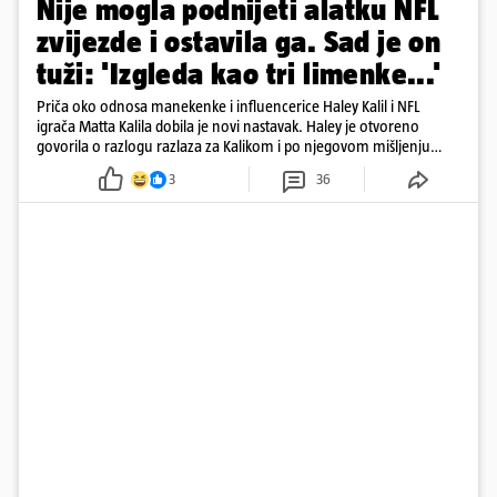
Nije mogla podnijeti alatku NFL
zvijezde i ostavila ga. Sad je on
tuži: 'Izgleda kao tri limenke...'
Priča oko odnosa manekenke i influencerice Haley Kalil i NFL
igrača Matta Kalila dobila je novi nastavak. Haley je otvoreno
govorila o razlogu razlaza za Kalikom i po njegovom mišljenju
prešla granicu dobrog ukusa
3
36