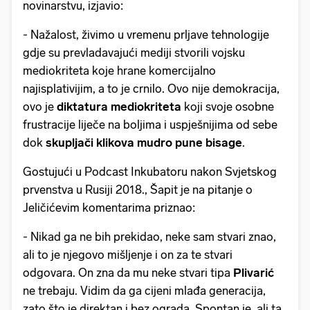
novinarstvu, izjavio:
- Nažalost, živimo u vremenu prljave tehnologije
gdje su prevladavajući mediji stvorili vojsku
mediokriteta koje hrane komercijalno
najisplativijim, a to je crnilo. Ovo nije demokracija,
ovo je
diktatura mediokriteta
koji svoje osobne
frustracije liječe na boljima i uspješnijima od sebe
dok
skupljači klikova mudro pune bisage
.
Gostujući u Podcast Inkubatoru nakon Svjetskog
prvenstva u Rusiji 2018., Šapit je na pitanje o
Jeličićevim komentarima priznao:
- Nikad ga ne bih prekidao, neke sam stvari znao,
ali to je njegovo mišljenje i on za te stvari
odgovara. On zna da mu neke stvari tipa
Plivarić
ne trebaju. Vidim da ga cijeni mlađa generacija,
zato što je direktan i bez ograda. Spontan je, ali ta