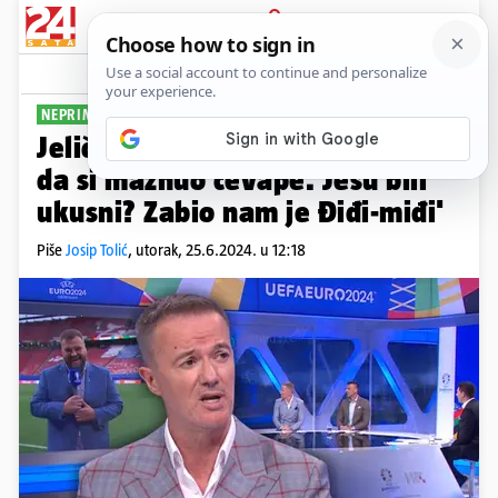
PRIJAVA
Sport
Komentari
47
NEPRIMJERENI KOMENTARI
Jeličić kao u birtiji: 'Nadam se
da si maznuo ćevape. Jesu bili
ukusni? Zabio nam je Điđi-miđi'
Piše
Josip Tolić
,
utorak, 25.6.2024. u 12:18