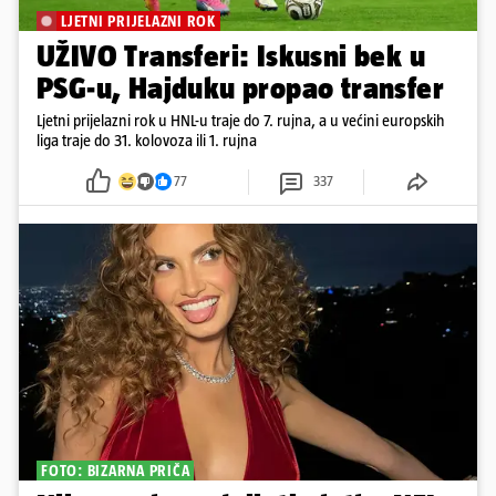
LJETNI PRIJELAZNI ROK
UŽIVO Transferi: Iskusni bek u
PSG-u, Hajduku propao transfer
Ljetni prijelazni rok u HNL-u traje do 7. rujna, a u većini europskih
liga traje do 31. kolovoza ili 1. rujna
77
337
FOTO: BIZARNA PRIČA