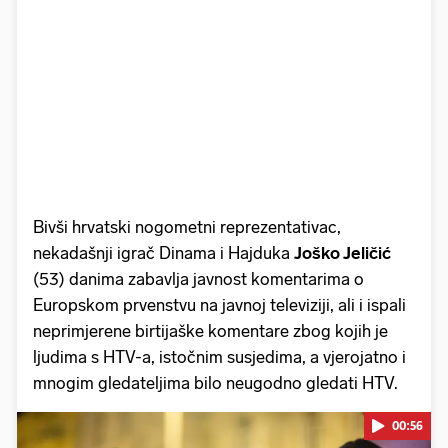
Bivši hrvatski nogometni reprezentativac,
nekadašnji igrač Dinama i Hajduka
Joško Jeličić
(53) danima zabavlja javnost komentarima o
Europskom prvenstvu na javnoj televiziji, ali i ispali
neprimjerene birtijaške komentare zbog kojih je
ljudima s HTV-a, istočnim susjedima, a vjerojatno i
mnogim gledateljima bilo neugodno gledati HTV.
00:56