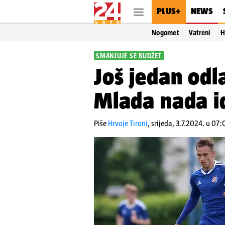
PLUS+
NEWS
Nogomet
Vatreni
H
SMANJUJE SE BUDŽET
Još jedan odl
Mlada nada id
Piše
Hrvoje Tironi
,
srijeda, 3.7.2024. u 07: