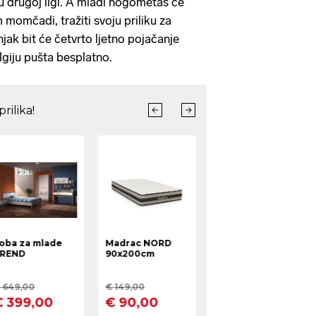
 drugoj ligi. A mladi nogometaš će
 momčadi, tražiti svoju priliku za
jak bit će četvrto ljetno pojačanje
lgiju pušta besplatno.