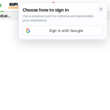
S
PRIJAVA
idi još…