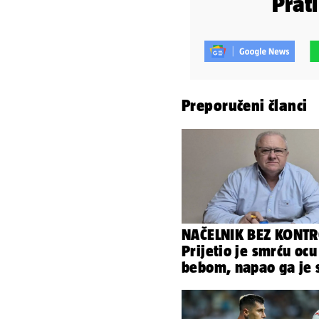
Prat
Preporučeni članci
NAČELNIK BEZ KONTR
Prijetio je smrću ocu
bebom, napao ga je 
svoja dva sina!