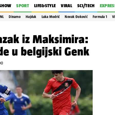
SHOW
SPORT
LIFE&STYLE
VIRAL
SCI/TECH
EXPRES
NL
Dinamo
Hajduk
Luka Modrić
Novak Đoković
Formula 1
V
azak iz Maksimira:
e u belgijski Genk
00