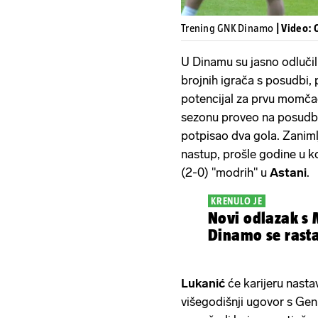
Trening GNK Dinamo
| Video:
U Dinamu su jasno odlučili
brojnih igrača s posudbi, 
potencijal za prvu momčad
sezonu proveo na posudb
potpisao dva gola. Zaniml
nastup, prošle godine u k
(2-0) "modrih" u
Astani
.
KRENULO JE
Novi odlazak s
Dinamo se rast
Lukanić
će karijeru nastav
višegodišnji ugovor s Gen