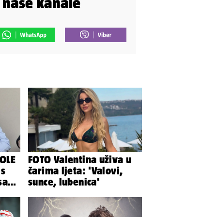
i naše kanale
OLE
FOTO Valentina uživa u
 s
čarima ljeta: 'Valovi,
sa
sunce, lubenica'