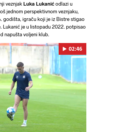
nji veznjak
Luka Lukanić
odlazi u
o još jednom perspektivnom veznjaku,
godišta, igraču koji je iz Bistre stigao
. Lukanić je u listopadu 2022. potpisao
d napušta voljeni klub.
02:46
Pokretanje videa...