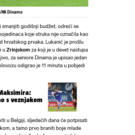
 GNK Dinamo
 smanjiti godišnji budžet, odreći se
pojedinaca koje struka nije označila kao
 hrvatskog prvaka. Lukanić je prošlu
i u
Zrinjskom
za koji je u devet nastupa
jivo, za seniore Dinama je upisao jedan
olovozu odigrao je 11 minuta u pobjedi
 Maksimira:
ao s veznjakom
iti u Belgiji, sljedećih dana će potpisati
kom, a tamo prvo braniti boje mlade