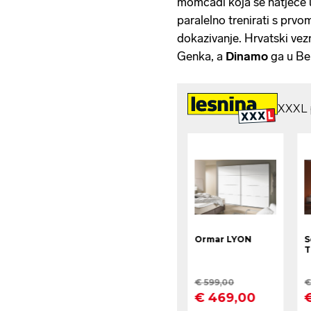
momčadi koja se natječe u
paralelno trenirati s prvom
dokazivanje. Hrvatski vezn
Genka, a
Dinamo
ga u Be