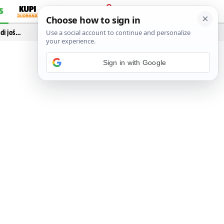
S
PRIJAVA
idi još…
Sign in with Google