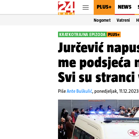
PLUS+
NEWS
Nogomet
Vatreni
H
KRATKOTRAJNA EPIZODA
PLUS+
Jurčević napu
me podsjeća 
Svi su stranci
Piše
Ante Buškulić
,
ponedjeljak, 11.12.2023.