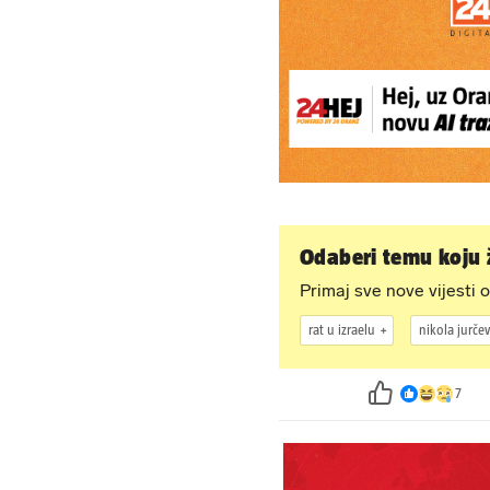
Odaberi temu koju ž
Primaj sve nove vijesti o
rat u izraelu
nikola jurčev
7