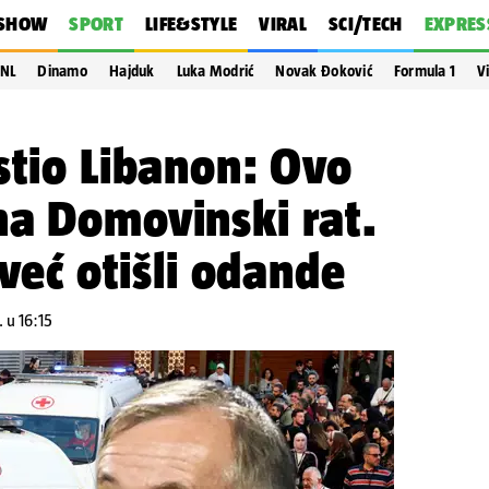
SHOW
SPORT
LIFE&STYLE
VIRAL
SCI/TECH
EXPRES
NL
Dinamo
Hajduk
Luka Modrić
Novak Đoković
Formula 1
V
stio Libanon: Ovo
na Domovinski rat.
 već otišli odande
 u 16:15