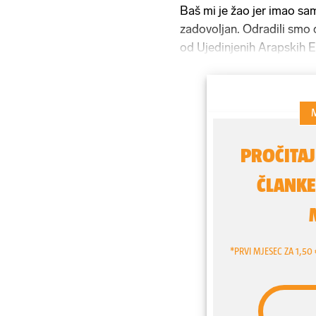
Baš mi je žao jer imao sam
zadovoljan. Odradili smo dv
od Ujedinjenih Arapskih E
kvalifikacijama za SP rem
i Palestinom 0-0. Atmosfe
Jurčević
(57), nakon što s