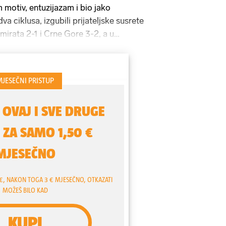
 motiv, entuzijazam i bio jako
a ciklusa, izgubili prijateljske susrete
mirata 2-1 i Crne Gore 3-2, a u
izirali smo s Bangladešom 1-1
ra je bila baš dobra, kaže nam
Nikola
e vratio iz Libanona.